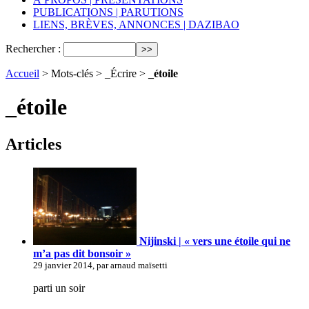
PUBLICATIONS | PARUTIONS
LIENS, BRÈVES, ANNONCES | DAZIBAO
Rechercher :
Accueil
> Mots-clés > _Écrire >
_étoile
_étoile
Articles
Nijinski | « vers une étoile qui ne
m’a pas dit bonsoir »
29 janvier 2014, par arnaud maïsetti
parti un soir