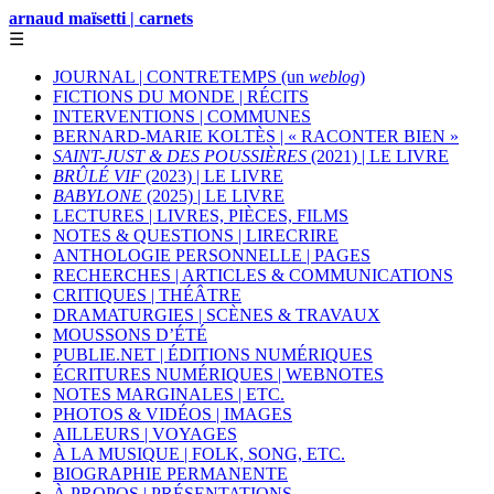
arnaud maïsetti | carnets
☰
JOURNAL | CONTRETEMPS (un
weblog
)
FICTIONS DU MONDE | RÉCITS
INTERVENTIONS | COMMUNES
BERNARD-MARIE KOLTÈS | « RACONTER BIEN »
SAINT-JUST & DES POUSSIÈRES
(2021) | LE LIVRE
BRÛLÉ VIF
(2023) | LE LIVRE
BABYLONE
(2025) | LE LIVRE
LECTURES | LIVRES, PIÈCES, FILMS
NOTES & QUESTIONS | LIRECRIRE
ANTHOLOGIE PERSONNELLE | PAGES
RECHERCHES | ARTICLES & COMMUNICATIONS
CRITIQUES | THÉÂTRE
DRAMATURGIES | SCÈNES & TRAVAUX
MOUSSONS D’ÉTÉ
PUBLIE.NET | ÉDITIONS NUMÉRIQUES
ÉCRITURES NUMÉRIQUES | WEBNOTES
NOTES MARGINALES | ETC.
PHOTOS & VIDÉOS | IMAGES
AILLEURS | VOYAGES
À LA MUSIQUE | FOLK, SONG, ETC.
BIOGRAPHIE PERMANENTE
À PROPOS | PRÉSENTATIONS