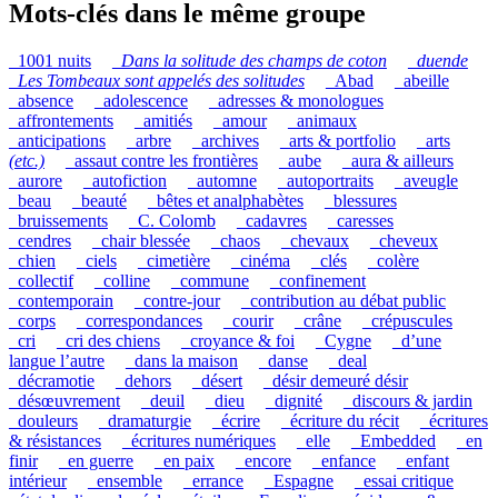
Mots-clés dans le même groupe
_1001 nuits
_
Dans la solitude des champs de coton
_
duende
_
Les Tombeaux sont appelés des solitudes
_Abad
_abeille
_absence
_adolescence
_adresses & monologues
_affrontements
_amitiés
_amour
_animaux
_anticipations
_arbre
_archives
_arts & portfolio
_arts
(etc.)
_assaut contre les frontières
_aube
_aura & ailleurs
_aurore
_autofiction
_automne
_autoportraits
_aveugle
_beau
_beauté
_bêtes et analphabètes
_blessures
_bruissements
_C. Colomb
_cadavres
_caresses
_cendres
_chair blessée
_chaos
_chevaux
_cheveux
_chien
_ciels
_cimetière
_cinéma
_clés
_colère
_collectif
_colline
_commune
_confinement
_contemporain
_contre-jour
_contribution au débat public
_corps
_correspondances
_courir
_crâne
_crépuscules
_cri
_cri des chiens
_croyance & foi
_Cygne
_d’une
langue l’autre
_dans la maison
_danse
_deal
_décramotie
_dehors
_désert
_désir demeuré désir
_désœuvrement
_deuil
_dieu
_dignité
_discours & jardin
_douleurs
_dramaturgie
_écrire
_écriture du récit
_écritures
& résistances
_écritures numériques
_elle
_Embedded
_en
finir
_en guerre
_en paix
_encore
_enfance
_enfant
intérieur
_ensemble
_errance
_Espagne
_essai critique