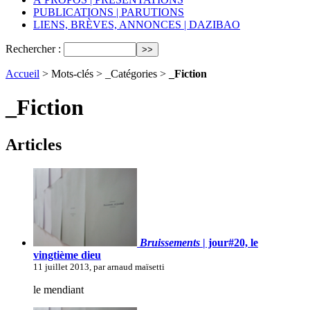
PUBLICATIONS | PARUTIONS
LIENS, BRÈVES, ANNONCES | DAZIBAO
Rechercher :
Accueil
> Mots-clés > _Catégories >
_Fiction
_Fiction
Articles
Bruissements
| jour#20, le
vingtième dieu
11 juillet 2013, par arnaud maïsetti
le mendiant