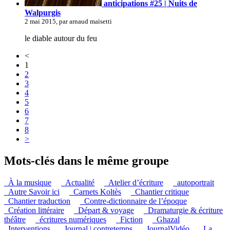
anticipations #25 | Nuits de
Walpurgis
2 mai 2015, par arnaud maïsetti
le diable autour du feu
<
1
2
3
4
5
6
7
8
>
Mots-clés dans le même groupe
_À la musique
_Actualité
_Atelier d’écriture
_autoportrait
_Autre Savoir ici
_Carnets Koltès
_Chantier critique
_Chantier traduction
_Contre-dictionnaire de l’époque
_Création littéraire
_Départ & voyage
_Dramaturgie & écriture
théâtre
_écritures numériques
_Fiction
_Ghazal
_Interventions
_Journal | contretemps
_JournalVidéo
_La