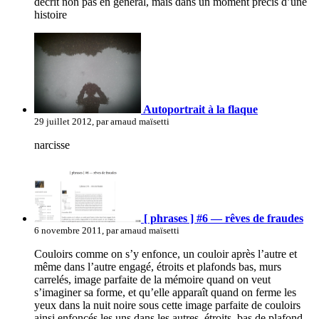
décrit non pas en général, mais dans un moment précis d’une
histoire
Autoportrait à la flaque
29 juillet 2012, par arnaud maïsetti
narcisse
[ phrases ] #6 — rêves de fraudes
6 novembre 2011, par arnaud maïsetti
Couloirs comme on s’y enfonce, un couloir après l’autre et
même dans l’autre engagé, étroits et plafonds bas, murs
carrelés, image parfaite de la mémoire quand on veut
s’imaginer sa forme, et qu’elle apparaît quand on ferme les
yeux dans la nuit noire sous cette image parfaite de couloirs
ainsi enfoncés les uns dans les autres, étroits, bas de plafond,