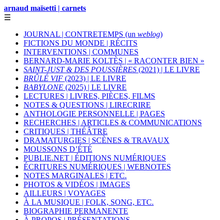
arnaud maïsetti | carnets
☰
JOURNAL | CONTRETEMPS (un
weblog
)
FICTIONS DU MONDE | RÉCITS
INTERVENTIONS | COMMUNES
BERNARD-MARIE KOLTÈS | « RACONTER BIEN »
SAINT-JUST & DES POUSSIÈRES
(2021) | LE LIVRE
BRÛLÉ VIF
(2023) | LE LIVRE
BABYLONE
(2025) | LE LIVRE
LECTURES | LIVRES, PIÈCES, FILMS
NOTES & QUESTIONS | LIRECRIRE
ANTHOLOGIE PERSONNELLE | PAGES
RECHERCHES | ARTICLES & COMMUNICATIONS
CRITIQUES | THÉÂTRE
DRAMATURGIES | SCÈNES & TRAVAUX
MOUSSONS D’ÉTÉ
PUBLIE.NET | ÉDITIONS NUMÉRIQUES
ÉCRITURES NUMÉRIQUES | WEBNOTES
NOTES MARGINALES | ETC.
PHOTOS & VIDÉOS | IMAGES
AILLEURS | VOYAGES
À LA MUSIQUE | FOLK, SONG, ETC.
BIOGRAPHIE PERMANENTE
À PROPOS | PRÉSENTATIONS