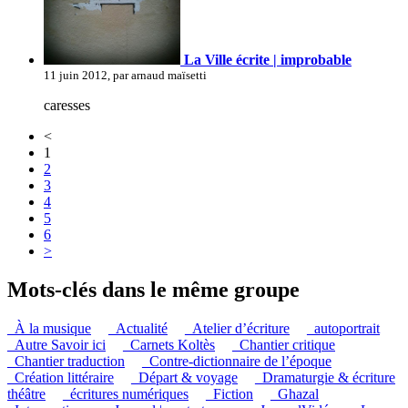
La Ville écrite | improbable
11 juin 2012, par arnaud maïsetti
caresses
<
1
2
3
4
5
6
>
Mots-clés dans le même groupe
_À la musique
_Actualité
_Atelier d’écriture
_autoportrait
_Autre Savoir ici
_Carnets Koltès
_Chantier critique
_Chantier traduction
_Contre-dictionnaire de l’époque
_Création littéraire
_Départ & voyage
_Dramaturgie & écriture
théâtre
_écritures numériques
_Fiction
_Ghazal