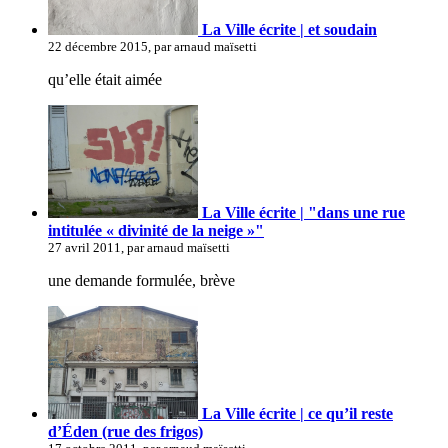
La Ville écrite | et soudain
22 décembre 2015, par arnaud maïsetti
qu’elle était aimée
La Ville écrite | "dans une rue
intitulée « divinité de la neige »"
27 avril 2011, par arnaud maïsetti
une demande formulée, brève
La Ville écrite | ce qu’il reste
d’Éden (rue des frigos)