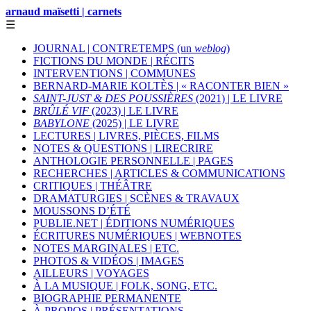
arnaud maïsetti | carnets
☰
JOURNAL | CONTRETEMPS (un
weblog
)
FICTIONS DU MONDE | RÉCITS
INTERVENTIONS | COMMUNES
BERNARD-MARIE KOLTÈS | « RACONTER BIEN »
SAINT-JUST & DES POUSSIÈRES
(2021) | LE LIVRE
BRÛLÉ VIF
(2023) | LE LIVRE
BABYLONE
(2025) | LE LIVRE
LECTURES | LIVRES, PIÈCES, FILMS
NOTES & QUESTIONS | LIRECRIRE
ANTHOLOGIE PERSONNELLE | PAGES
RECHERCHES | ARTICLES & COMMUNICATIONS
CRITIQUES | THÉÂTRE
DRAMATURGIES | SCÈNES & TRAVAUX
MOUSSONS D’ÉTÉ
PUBLIE.NET | ÉDITIONS NUMÉRIQUES
ÉCRITURES NUMÉRIQUES | WEBNOTES
NOTES MARGINALES | ETC.
PHOTOS & VIDÉOS | IMAGES
AILLEURS | VOYAGES
À LA MUSIQUE | FOLK, SONG, ETC.
BIOGRAPHIE PERMANENTE
À PROPOS | PRÉSENTATIONS