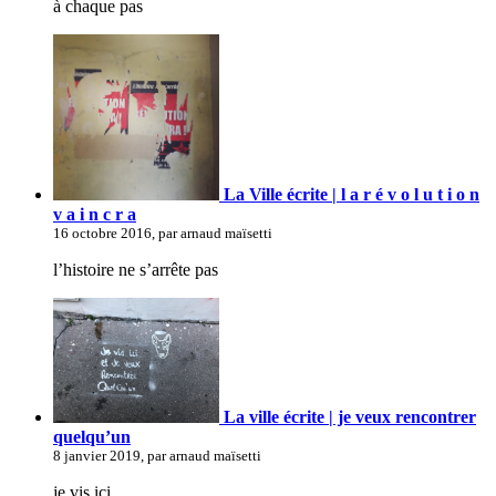
à chaque pas
La Ville écrite | l a r é v o l u t i o n
v a i n c r a
16 octobre 2016, par arnaud maïsetti
l’histoire ne s’arrête pas
La ville écrite | je veux rencontrer
quelqu’un
8 janvier 2019, par arnaud maïsetti
je vis ici