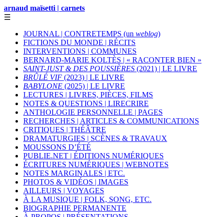
arnaud maïsetti | carnets
☰
JOURNAL | CONTRETEMPS (un
weblog
)
FICTIONS DU MONDE | RÉCITS
INTERVENTIONS | COMMUNES
BERNARD-MARIE KOLTÈS | « RACONTER BIEN »
SAINT-JUST & DES POUSSIÈRES
(2021) | LE LIVRE
BRÛLÉ VIF
(2023) | LE LIVRE
BABYLONE
(2025) | LE LIVRE
LECTURES | LIVRES, PIÈCES, FILMS
NOTES & QUESTIONS | LIRECRIRE
ANTHOLOGIE PERSONNELLE | PAGES
RECHERCHES | ARTICLES & COMMUNICATIONS
CRITIQUES | THÉÂTRE
DRAMATURGIES | SCÈNES & TRAVAUX
MOUSSONS D’ÉTÉ
PUBLIE.NET | ÉDITIONS NUMÉRIQUES
ÉCRITURES NUMÉRIQUES | WEBNOTES
NOTES MARGINALES | ETC.
PHOTOS & VIDÉOS | IMAGES
AILLEURS | VOYAGES
À LA MUSIQUE | FOLK, SONG, ETC.
BIOGRAPHIE PERMANENTE
À PROPOS | PRÉSENTATIONS