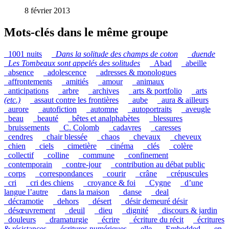
8 février 2013
Mots-clés dans le même groupe
_1001 nuits
_
Dans la solitude des champs de coton
_
duende
_
Les Tombeaux sont appelés des solitudes
_Abad
_abeille
_absence
_adolescence
_adresses & monologues
_affrontements
_amitiés
_amour
_animaux
_anticipations
_arbre
_archives
_arts & portfolio
_arts
(etc.)
_assaut contre les frontières
_aube
_aura & ailleurs
_aurore
_autofiction
_automne
_autoportraits
_aveugle
_beau
_beauté
_bêtes et analphabètes
_blessures
_bruissements
_C. Colomb
_cadavres
_caresses
_cendres
_chair blessée
_chaos
_chevaux
_cheveux
_chien
_ciels
_cimetière
_cinéma
_clés
_colère
_collectif
_colline
_commune
_confinement
_contemporain
_contre-jour
_contribution au débat public
_corps
_correspondances
_courir
_crâne
_crépuscules
_cri
_cri des chiens
_croyance & foi
_Cygne
_d’une
langue l’autre
_dans la maison
_danse
_deal
_décramotie
_dehors
_désert
_désir demeuré désir
_désœuvrement
_deuil
_dieu
_dignité
_discours & jardin
_douleurs
_dramaturgie
_écrire
_écriture du récit
_écritures
& résistances
_écritures numériques
_elle
_Embedded
_en