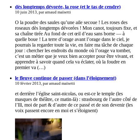
dès longtemps dévorée, la rose (et le tas de cendre)
10 juin 2013, par arnaud maïsetti
O la poudre des saules qu’une aile secoue ! Les roses des
roseaux dès longtemps dévorées ! Mon canot, toujours fixe, et
sa chaîne tirée Au fond de cet œil d’eau sans borne — à
quelle boue ! La terre d’orage avant l’orage dans le ciel, je
pourrais la regarder toute la vie, en faire ma tâche de chaque
jour : chercher les endroits du monde où l’orage va tomber,
c’est un métier que je veux bien accepter pour être vivant, et
apprendre à savoir quand cela va éclater, où la foudre en
premier va (…)
le fleuve continue de passer (dans l’éloignement)
10 février 2013, par arnaud maïsetti
et derrière l’église saint-nicolas, ou est-ce le temple (les
masques de théâtre, ce matin-là) : strasbourg de l’autre côté de
l’Ill, moi de part & d’autre de ce passé et de son devenir (les
voix passent encore en moi et s’éloignent)