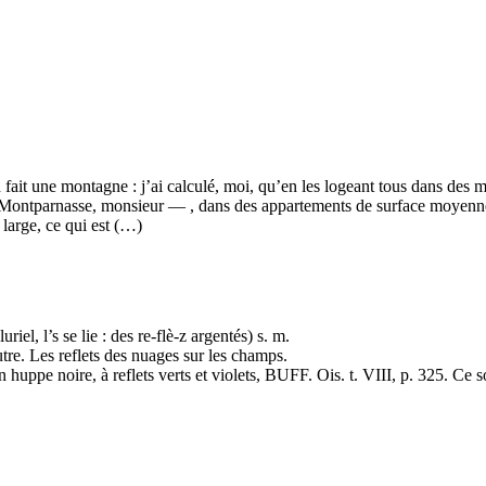
fait une montagne : j’ai calculé, moi, qu’en les logeant tous dans des m
ur Montparnasse, monsieur — , dans des appartements de surface moyenne
e large, ce qui est (…)
riel, l’s se lie : des re-flè-z argentés) s. m.
tre. Les reflets des nuages sur les champs.
 huppe noire, à reflets verts et violets, BUFF. Ois. t. VIII, p. 325. Ce s