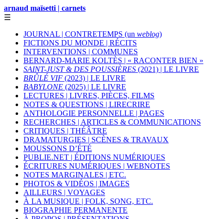
arnaud maïsetti | carnets
☰
JOURNAL | CONTRETEMPS (un
weblog
)
FICTIONS DU MONDE | RÉCITS
INTERVENTIONS | COMMUNES
BERNARD-MARIE KOLTÈS | « RACONTER BIEN »
SAINT-JUST & DES POUSSIÈRES
(2021) | LE LIVRE
BRÛLÉ VIF
(2023) | LE LIVRE
BABYLONE
(2025) | LE LIVRE
LECTURES | LIVRES, PIÈCES, FILMS
NOTES & QUESTIONS | LIRECRIRE
ANTHOLOGIE PERSONNELLE | PAGES
RECHERCHES | ARTICLES & COMMUNICATIONS
CRITIQUES | THÉÂTRE
DRAMATURGIES | SCÈNES & TRAVAUX
MOUSSONS D’ÉTÉ
PUBLIE.NET | ÉDITIONS NUMÉRIQUES
ÉCRITURES NUMÉRIQUES | WEBNOTES
NOTES MARGINALES | ETC.
PHOTOS & VIDÉOS | IMAGES
AILLEURS | VOYAGES
À LA MUSIQUE | FOLK, SONG, ETC.
BIOGRAPHIE PERMANENTE
À PROPOS | PRÉSENTATIONS