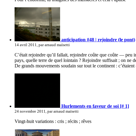
anticipation #48 | rejoindre (le pont)
14 avril 2011, par arnaud maïsetti
C’était rejoindre qu’il fallait, rejoindre coûte que coûte — peu i
pays, quelle terre de quel lointain ? Rejoindre suffisait ; on ne 
De grands mouvements soudain sur tout le continent : c’étaient q
Hurlements en faveur de soi [# 1]
24 novembre 2011, par arnaud maïsetti
Vingt-huit variations : cris ; récits ; rêves