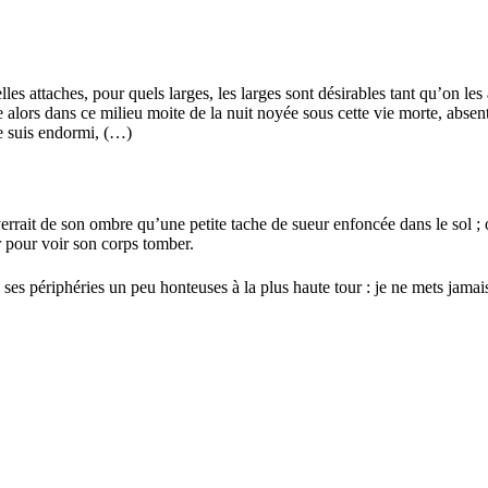
lles attaches, pour quels larges, les larges sont désirables tant qu’on le
lors dans ce milieu moite de la nuit noyée sous cette vie morte, absente,
me suis endormi, (…)
errait de son ombre qu’une petite tache de sueur enfoncée dans le sol ; on
her pour voir son corps tomber.
s ses périphéries un peu honteuses à la plus haute tour : je ne mets jama