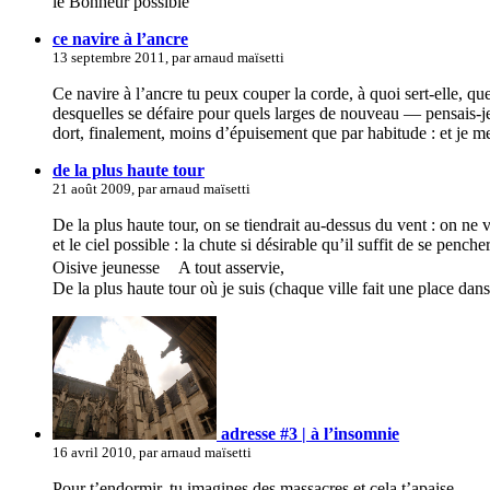
le Bonheur possible
ce navire à l’ancre
13 septembre 2011, par arnaud maïsetti
Ce navire à l’ancre tu peux couper la corde, à quoi sert-elle, que
desquelles se défaire pour quels larges de nouveau — pensais-je a
dort, finalement, moins d’épuisement que par habitude : et je 
de la plus haute tour
21 août 2009, par arnaud maïsetti
De la plus haute tour, on se tiendrait au-dessus du vent : on ne v
et le ciel possible : la chute si désirable qu’il suffit de se penc
Oisive jeunesse A tout asservie,
De la plus haute tour où je suis (chaque ville fait une place dan
adresse #3 | à l’insomnie
16 avril 2010, par arnaud maïsetti
Pour t’endormir, tu imagines des massacres et cela t’apaise