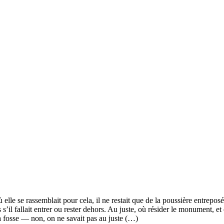
ù elle se rassemblait pour cela, il ne restait que de la poussière entrepos
l fallait entrer ou rester dehors. Au juste, où résider le monument, et où 
la fosse — non, on ne savait pas au juste (…)