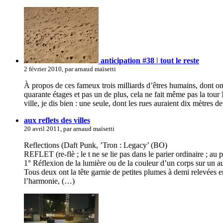
anticipation #38 | tout le reste
2 février 2010, par arnaud maïsetti
À propos de ces fameux trois milliards d’êtres humains, dont on 
quarante étages et pas un de plus, cela ne fait même pas la to
ville, je dis bien : une seule, dont les rues auraient dix mètres d
aux reflets des villes
20 avril 2011, par arnaud maïsetti
Reflections (Daft Punk, ’Tron : Legacy’ (BO)
REFLET (re-flè ; le t ne se lie pas dans le parier ordinaire ; au plu
1° Réflexion de la lumière ou de la couleur d’un corps sur un au
Tous deux ont la tête garnie de petites plumes à demi relevées en
l’harmonie, (…)