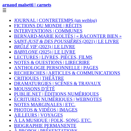
arnaud maïsetti | carnets
☰
JOURNAL | CONTRETEMPS (un
weblog
)
FICTIONS DU MONDE | RÉCITS
INTERVENTIONS | COMMUNES
BERNARD-MARIE KOLTÈS | « RACONTER BIEN »
SAINT-JUST & DES POUSSIÈRES
(2021) | LE LIVRE
BRÛLÉ VIF
(2023) | LE LIVRE
BABYLONE
(2025) | LE LIVRE
LECTURES | LIVRES, PIÈCES, FILMS
NOTES & QUESTIONS | LIRECRIRE
ANTHOLOGIE PERSONNELLE | PAGES
RECHERCHES | ARTICLES & COMMUNICATIONS
CRITIQUES | THÉÂTRE
DRAMATURGIES | SCÈNES & TRAVAUX
MOUSSONS D’ÉTÉ
PUBLIE.NET | ÉDITIONS NUMÉRIQUES
ÉCRITURES NUMÉRIQUES | WEBNOTES
NOTES MARGINALES | ETC.
PHOTOS & VIDÉOS | IMAGES
AILLEURS | VOYAGES
À LA MUSIQUE | FOLK, SONG, ETC.
BIOGRAPHIE PERMANENTE
À PROPOS | PRÉSENTATIONS