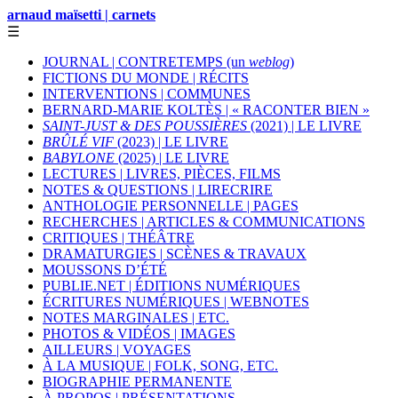
arnaud maïsetti | carnets
☰
JOURNAL | CONTRETEMPS (un
weblog
)
FICTIONS DU MONDE | RÉCITS
INTERVENTIONS | COMMUNES
BERNARD-MARIE KOLTÈS | « RACONTER BIEN »
SAINT-JUST & DES POUSSIÈRES
(2021) | LE LIVRE
BRÛLÉ VIF
(2023) | LE LIVRE
BABYLONE
(2025) | LE LIVRE
LECTURES | LIVRES, PIÈCES, FILMS
NOTES & QUESTIONS | LIRECRIRE
ANTHOLOGIE PERSONNELLE | PAGES
RECHERCHES | ARTICLES & COMMUNICATIONS
CRITIQUES | THÉÂTRE
DRAMATURGIES | SCÈNES & TRAVAUX
MOUSSONS D’ÉTÉ
PUBLIE.NET | ÉDITIONS NUMÉRIQUES
ÉCRITURES NUMÉRIQUES | WEBNOTES
NOTES MARGINALES | ETC.
PHOTOS & VIDÉOS | IMAGES
AILLEURS | VOYAGES
À LA MUSIQUE | FOLK, SONG, ETC.
BIOGRAPHIE PERMANENTE
À PROPOS | PRÉSENTATIONS