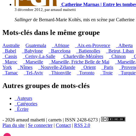
Catherine Marnas | Entre les tombe
3 décembre 2012, par arnaud maïsetti
Sallinger
de Bernard-Marie Koltès, mis en scène par Catherin
Mots-clés dans le même groupe
Australie
Guatemala
_Afrique
_Aix-en-Provence
_Alberta
_Babel
_Babylone
_Barcelona
_Batignolles
_Beirut, Liban
_Cassis
_Cerisy-La-Salle
_Charleville-Mézières
_Chinon
_C
_Maroc
_Marseille
_Marseille, Friche Belle de Mai
_Marseille
York
_Nîmes
_Nouvelle-Zélande
_Orient
_Paris
_Proven
_Tarnac
_Tel-Aviv
_Thionville
_Toronto
_Troie
_Turquie
Autres groupes de mots-clés
_Auteurs
_Catégories
_Écrire
- 2026 arnaud maïsetti | carnets | ISSN 2428-6273 |
Plan du site
|
Se connecter
|
Contact
|
RSS 2.0