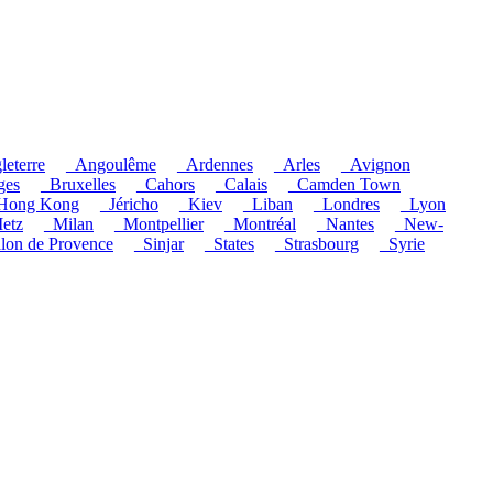
leterre
_Angoulême
_Ardennes
_Arles
_Avignon
ges
_Bruxelles
_Cahors
_Calais
_Camden Town
Hong Kong
_Jéricho
_Kiev
_Liban
_Londres
_Lyon
etz
_Milan
_Montpellier
_Montréal
_Nantes
_New-
lon de Provence
_Sinjar
_States
_Strasbourg
_Syrie