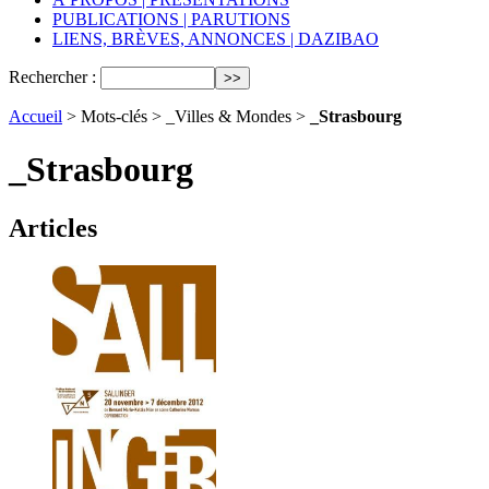
PUBLICATIONS | PARUTIONS
LIENS, BRÈVES, ANNONCES | DAZIBAO
Rechercher :
Accueil
> Mots-clés > _Villes & Mondes >
_Strasbourg
_Strasbourg
Articles