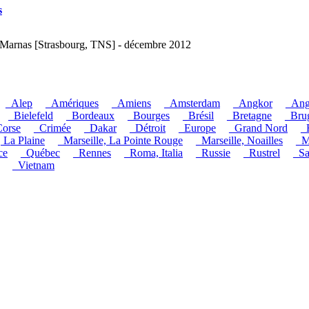
s
e Marnas [Strasbourg, TNS] - décembre 2012
_Alep
_Amériques
_Amiens
_Amsterdam
_Angkor
_Ang
_Bielefeld
_Bordeaux
_Bourges
_Brésil
_Bretagne
_Bru
orse
_Crimée
_Dakar
_Détroit
_Europe
_Grand Nord
_
, La Plaine
_Marseille, La Pointe Rouge
_Marseille, Noailles
_M
ce
_Québec
_Rennes
_Roma, Italia
_Russie
_Rustrel
_Sa
_Vietnam