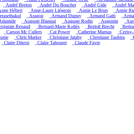
_André Breton
_André Du Bouchet
_André Gide
_André Ma
nne Hébert
_Anne-Laure Liégeois
_Annie Le Brun
_Annie Ri
rasethakul
_Aragon
_Armand Dupuy
_Armand Gatti
_Arma
Atlantide
_Auguste Blanqui
_Auguste Rodin
_Augustin
_Auré
enjamin Renaud
_Bernard-Marie Koltès
_Bertolt Brecht
_Bertr
_Carson Mc Cullers
_Cat Power
_Catherine Marnas
_Cerisy-
aume
_Chris Marker
_Christiane Jatahy
_Christiane Taubira
_
_Claire Diterzi
_Claire Tabouret
_Claude Favre