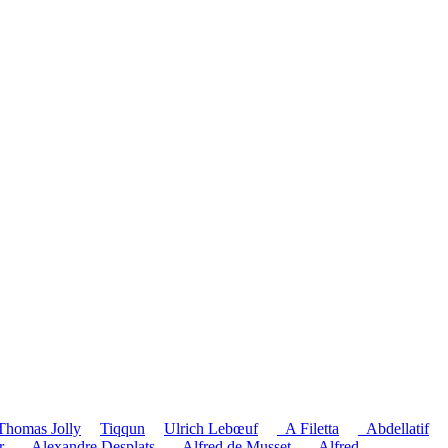
Thomas Jolly
Tiqqun
Ulrich Lebœuf
_A Filetta
_Abdellatif
r
_Alexandre Desplats
_Alfred de Musset
_Alfred