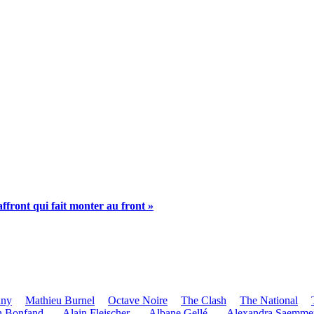
’affront qui fait monter au front »
uny
Mathieu Burnel
Octave Noire
The Clash
The National
n Bonfand
_Alain Fleischer
_Albane Gellé
_Alexandra Saemme