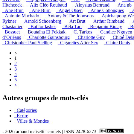
Hitchcock
_Alix Cléo Roubaud
_Aloysius Bertrand
_Ana nb
_Ane Brun
_Ane Burn
_Angel Olsen
_Anne Collongues
_A
_Antonio Machado
_Antony & The Johnsons
_Apichatpong Wee
Rykner
_Arnold Schoenberg
_Art Brut
_Arthur Rimbaud
_
Chastanier
_Bat for lashes
_Béla Tarr
_Benjamin Biolay
_B
_Bossuet
_Boutaïna El Fekkak
_C. Tarkos
_Candice Nguyen
d’Orléans
_Charlotte Gainsbourg
_Charlotte Guy
_Chloé Del
_Christopher Paul Stelling
_Cigarettes After Sex
_Claire Denis
<
1
2
3
4
5
>
Autres groupes de mots-clés
_Catégories
_Écrire
_Villes & Mondes
- 2026 arnaud maïsetti | carnets | ISSN 2428-6273 |