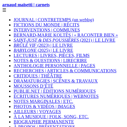
arnaud maïsetti | carnets
☰
JOURNAL | CONTRETEMPS (un
weblog
)
FICTIONS DU MONDE | RÉCITS
INTERVENTIONS | COMMUNES
BERNARD-MARIE KOLTÈS | « RACONTER BIEN »
SAINT-JUST & DES POUSSIÈRES
(2021) | LE LIVRE
BRÛLÉ VIF
(2023) | LE LIVRE
BABYLONE
(2025) | LE LIVRE
LECTURES | LIVRES, PIÈCES, FILMS
NOTES & QUESTIONS | LIRECRIRE
ANTHOLOGIE PERSONNELLE | PAGES
RECHERCHES | ARTICLES & COMMUNICATIONS
CRITIQUES | THÉÂTRE
DRAMATURGIES | SCÈNES & TRAVAUX
MOUSSONS D’ÉTÉ
PUBLIE.NET | ÉDITIONS NUMÉRIQUES
ÉCRITURES NUMÉRIQUES | WEBNOTES
NOTES MARGINALES | ETC.
PHOTOS & VIDÉOS | IMAGES
AILLEURS | VOYAGES
À LA MUSIQUE | FOLK, SONG, ETC.
BIOGRAPHIE PERMANENTE
À PROPOS | PRÉSENTATIONS