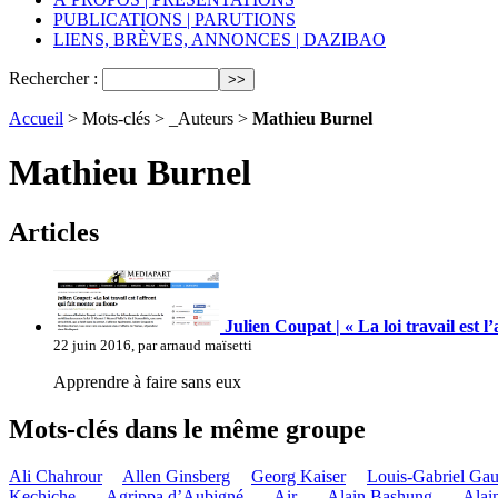
PUBLICATIONS | PARUTIONS
LIENS, BRÈVES, ANNONCES | DAZIBAO
Rechercher :
Accueil
> Mots-clés > _Auteurs >
Mathieu Burnel
Mathieu Burnel
Articles
Julien Coupat | « La loi travail est l
22 juin 2016, par arnaud maïsetti
Apprendre à faire sans eux
Mots-clés dans le même groupe
Ali Chahrour
Allen Ginsberg
Georg Kaiser
Louis-Gabriel Ga
Kechiche
_Agrippa d’Aubigné
_Air
_Alain Bashung
_Alai