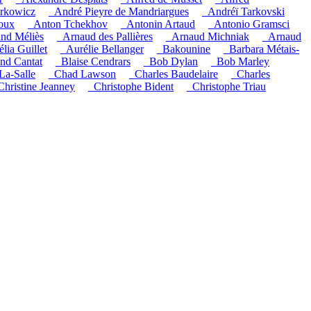
rkowicz
_André Pieyre de Mandriargues
_Andréï Tarkovski
oux
_Anton Tchekhov
_Antonin Artaud
_Antonio Gramsci
nd Méliès
_Arnaud des Pallières
_Arnaud Michniak
_Arnaud
lia Guillet
_Aurélie Bellanger
_Bakounine
_Barbara Métais-
and Cantat
_Blaise Cendrars
_Bob Dylan
_Bob Marley
La-Salle
_Chad Lawson
_Charles Baudelaire
_Charles
Christine Jeanney
_Christophe Bident
_Christophe Triau