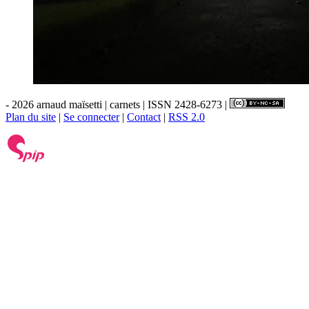
- 2026 arnaud maïsetti | carnets | ISSN 2428-6273 |
Plan du site
|
Se connecter
|
Contact
|
RSS 2.0