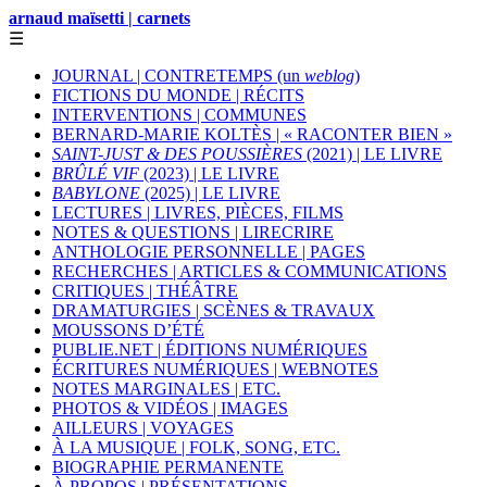
arnaud maïsetti | carnets
☰
JOURNAL | CONTRETEMPS (un
weblog
)
FICTIONS DU MONDE | RÉCITS
INTERVENTIONS | COMMUNES
BERNARD-MARIE KOLTÈS | « RACONTER BIEN »
SAINT-JUST & DES POUSSIÈRES
(2021) | LE LIVRE
BRÛLÉ VIF
(2023) | LE LIVRE
BABYLONE
(2025) | LE LIVRE
LECTURES | LIVRES, PIÈCES, FILMS
NOTES & QUESTIONS | LIRECRIRE
ANTHOLOGIE PERSONNELLE | PAGES
RECHERCHES | ARTICLES & COMMUNICATIONS
CRITIQUES | THÉÂTRE
DRAMATURGIES | SCÈNES & TRAVAUX
MOUSSONS D’ÉTÉ
PUBLIE.NET | ÉDITIONS NUMÉRIQUES
ÉCRITURES NUMÉRIQUES | WEBNOTES
NOTES MARGINALES | ETC.
PHOTOS & VIDÉOS | IMAGES
AILLEURS | VOYAGES
À LA MUSIQUE | FOLK, SONG, ETC.
BIOGRAPHIE PERMANENTE
À PROPOS | PRÉSENTATIONS