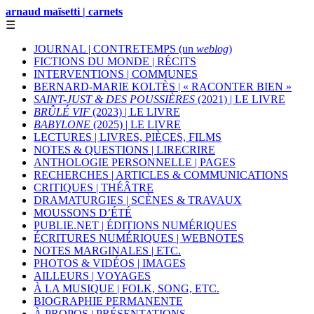
arnaud maïsetti | carnets
☰
JOURNAL | CONTRETEMPS (un
weblog
)
FICTIONS DU MONDE | RÉCITS
INTERVENTIONS | COMMUNES
BERNARD-MARIE KOLTÈS | « RACONTER BIEN »
SAINT-JUST & DES POUSSIÈRES
(2021) | LE LIVRE
BRÛLÉ VIF
(2023) | LE LIVRE
BABYLONE
(2025) | LE LIVRE
LECTURES | LIVRES, PIÈCES, FILMS
NOTES & QUESTIONS | LIRECRIRE
ANTHOLOGIE PERSONNELLE | PAGES
RECHERCHES | ARTICLES & COMMUNICATIONS
CRITIQUES | THÉÂTRE
DRAMATURGIES | SCÈNES & TRAVAUX
MOUSSONS D’ÉTÉ
PUBLIE.NET | ÉDITIONS NUMÉRIQUES
ÉCRITURES NUMÉRIQUES | WEBNOTES
NOTES MARGINALES | ETC.
PHOTOS & VIDÉOS | IMAGES
AILLEURS | VOYAGES
À LA MUSIQUE | FOLK, SONG, ETC.
BIOGRAPHIE PERMANENTE
À PROPOS | PRÉSENTATIONS