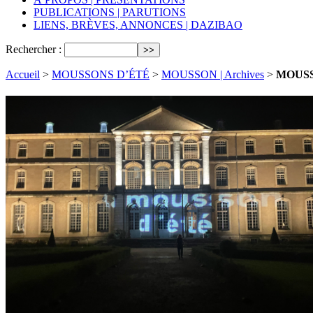
PUBLICATIONS | PARUTIONS
LIENS, BRÈVES, ANNONCES | DAZIBAO
Rechercher :
Accueil
>
MOUSSONS D’ÉTÉ
>
MOUSSON | Archives
>
MOUSS