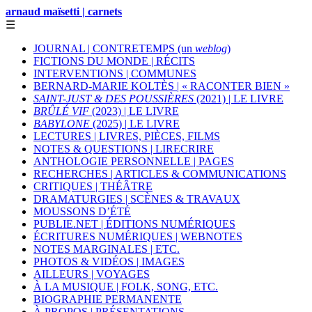
arnaud maïsetti | carnets
☰
JOURNAL | CONTRETEMPS (un
weblog
)
FICTIONS DU MONDE | RÉCITS
INTERVENTIONS | COMMUNES
BERNARD-MARIE KOLTÈS | « RACONTER BIEN »
SAINT-JUST & DES POUSSIÈRES
(2021) | LE LIVRE
BRÛLÉ VIF
(2023) | LE LIVRE
BABYLONE
(2025) | LE LIVRE
LECTURES | LIVRES, PIÈCES, FILMS
NOTES & QUESTIONS | LIRECRIRE
ANTHOLOGIE PERSONNELLE | PAGES
RECHERCHES | ARTICLES & COMMUNICATIONS
CRITIQUES | THÉÂTRE
DRAMATURGIES | SCÈNES & TRAVAUX
MOUSSONS D’ÉTÉ
PUBLIE.NET | ÉDITIONS NUMÉRIQUES
ÉCRITURES NUMÉRIQUES | WEBNOTES
NOTES MARGINALES | ETC.
PHOTOS & VIDÉOS | IMAGES
AILLEURS | VOYAGES
À LA MUSIQUE | FOLK, SONG, ETC.
BIOGRAPHIE PERMANENTE
À PROPOS | PRÉSENTATIONS