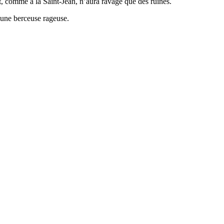
it, comme à la Saint-Jean, n’aura ravagé que des ruines.
 une berceuse rageuse.