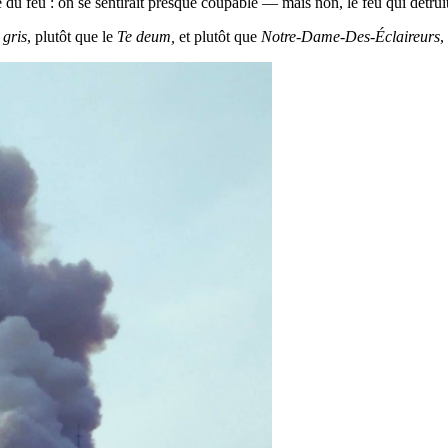
é du feu : on se sentirait presque coupable — mais non, le feu qui détru
 gris
, plutôt que le
Te deum,
et plutôt que
Notre-Dame-Des-Éclaireurs
,