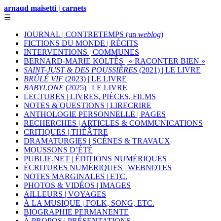
arnaud maïsetti | carnets
☰
JOURNAL | CONTRETEMPS (un
weblog
)
FICTIONS DU MONDE | RÉCITS
INTERVENTIONS | COMMUNES
BERNARD-MARIE KOLTÈS | « RACONTER BIEN »
SAINT-JUST & DES POUSSIÈRES
(2021) | LE LIVRE
BRÛLÉ VIF
(2023) | LE LIVRE
BABYLONE
(2025) | LE LIVRE
LECTURES | LIVRES, PIÈCES, FILMS
NOTES & QUESTIONS | LIRECRIRE
ANTHOLOGIE PERSONNELLE | PAGES
RECHERCHES | ARTICLES & COMMUNICATIONS
CRITIQUES | THÉÂTRE
DRAMATURGIES | SCÈNES & TRAVAUX
MOUSSONS D’ÉTÉ
PUBLIE.NET | ÉDITIONS NUMÉRIQUES
ÉCRITURES NUMÉRIQUES | WEBNOTES
NOTES MARGINALES | ETC.
PHOTOS & VIDÉOS | IMAGES
AILLEURS | VOYAGES
À LA MUSIQUE | FOLK, SONG, ETC.
BIOGRAPHIE PERMANENTE
À PROPOS | PRÉSENTATIONS