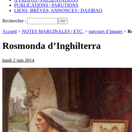
PUBLICATIONS | PARUTIONS
LIENS, BRÈVES, ANNONCES | DAZIBAO
Rechercher :
Accueil
>
NOTES MARGINALES | ETC.
>
parcours d’images
>
Ro
Rosmonda d’Inghilterra
lundi 2 juin 2014