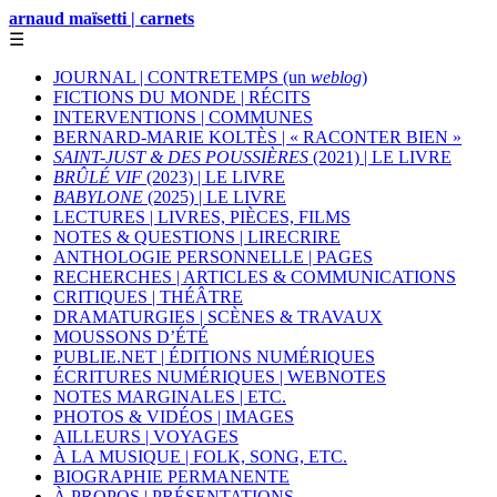
arnaud maïsetti | carnets
☰
JOURNAL | CONTRETEMPS (un
weblog
)
FICTIONS DU MONDE | RÉCITS
INTERVENTIONS | COMMUNES
BERNARD-MARIE KOLTÈS | « RACONTER BIEN »
SAINT-JUST & DES POUSSIÈRES
(2021) | LE LIVRE
BRÛLÉ VIF
(2023) | LE LIVRE
BABYLONE
(2025) | LE LIVRE
LECTURES | LIVRES, PIÈCES, FILMS
NOTES & QUESTIONS | LIRECRIRE
ANTHOLOGIE PERSONNELLE | PAGES
RECHERCHES | ARTICLES & COMMUNICATIONS
CRITIQUES | THÉÂTRE
DRAMATURGIES | SCÈNES & TRAVAUX
MOUSSONS D’ÉTÉ
PUBLIE.NET | ÉDITIONS NUMÉRIQUES
ÉCRITURES NUMÉRIQUES | WEBNOTES
NOTES MARGINALES | ETC.
PHOTOS & VIDÉOS | IMAGES
AILLEURS | VOYAGES
À LA MUSIQUE | FOLK, SONG, ETC.
BIOGRAPHIE PERMANENTE
À PROPOS | PRÉSENTATIONS