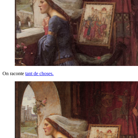
On raconte
tant de choses.