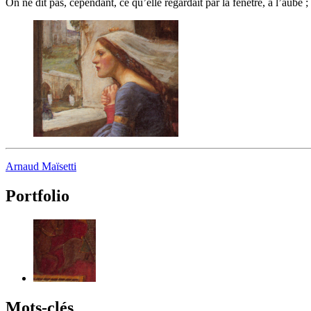
On ne dit pas, cependant, ce qu’elle regardait par la fenêtre, à l’aube ;
Arnaud Maïsetti
Portfolio
Mots-clés