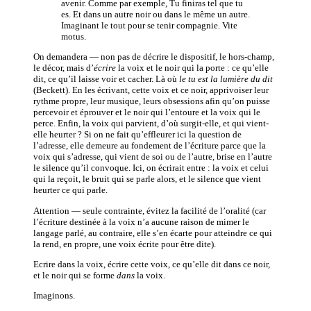
avenir. Comme par exemple, Tu finiras tel que tu
es. Et dans un autre noir ou dans le même un autre.
Imaginant le tout pour se tenir compagnie. Vite
motus.
On demandera — non pas de décrire le dispositif, le hors-champ,
le décor, mais d’
écrire
la voix et le noir qui la porte : ce qu’elle
dit, ce qu’il laisse voir et cacher. Là où
le tu est la lumière du dit
(Beckett). En les écrivant, cette voix et ce noir, apprivoiser leur
rythme propre, leur musique, leurs obsessions afin qu’on puisse
percevoir et éprouver et le noir qui l’entoure et la voix qui le
perce. Enfin, la voix qui parvient, d’où surgit-elle, et qui vient-
elle heurter ? Si on ne fait qu’effleurer ici la question de
l’adresse, elle demeure au fondement de l’écriture parce que la
voix qui s’adresse, qui vient de soi ou de l’autre, brise en l’autre
le silence qu’il convoque. Ici, on écrirait entre : la voix et celui
qui la reçoit, le bruit qui se parle alors, et le silence que vient
heurter ce qui parle.
Attention — seule contrainte, évitez la facilité de l’oralité (car
l’écriture destinée à la voix n’a aucune raison de mimer le
langage parlé, au contraire, elle s’en écarte pour atteindre ce qui
la rend, en propre, une voix écrite pour être dite).
Ecrire dans la voix, écrire cette voix, ce qu’elle dit dans ce noir,
et le noir qui se forme
dans
la voix.
Imaginons.