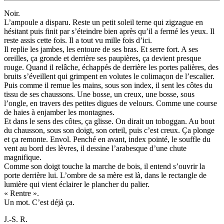
Noir.
L’ampoule a disparu. Reste un petit soleil terne qui zigzague en
hésitant puis finit par s’éteindre bien après qu’il a fermé les yeux. Il
reste assis cette fois. Il a tout vu mille fois d’ici.
Il replie les jambes, les entoure de ses bras. Et serre fort. A ses
oreilles, ça gronde et derrière ses paupières, ça devient presque
rouge. Quand il relâche, échappés de derrière les portes palières, des
bruits s’éveillent qui grimpent en volutes le colimaçon de l’escalier.
Puis comme il remue les mains, sous son index, il sent les côtes du
tissu de ses chaussons. Une bosse, un creux, une bosse, sous
l’ongle, en travers des petites digues de velours. Comme une course
de haies à enjamber les montagnes.
Et dans le sens des côtes, ça glisse. On dirait un toboggan. Au bout
du chausson, sous son doigt, son orteil, puis c’est creux. Ça plonge
et ça remonte. Envol. Penché en avant, index pointé, le souffle du
vent au bord des lèvres, il dessine l’arabesque d’une chute
magnifique.
Comme son doigt touche la marche de bois, il entend s’ouvrir la
porte derrière lui. L’ombre de sa mère est là, dans le rectangle de
lumière qui vient éclairer le plancher du palier.
« Rentre ».
Un mot. C’est déjà ça.
J.-S. R.