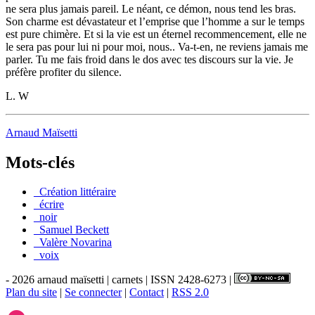
ne sera plus jamais pareil. Le néant, ce démon, nous tend les bras.
Son charme est dévastateur et l’emprise que l’homme a sur le temps
est pure chimère. Et si la vie est un éternel recommencement, elle ne
le sera pas pour lui ni pour moi, nous.. Va-t-en, ne reviens jamais me
parler. Tu me fais froid dans le dos avec tes discours sur la vie. Je
préfère profiter du silence.
L. W
Arnaud Maïsetti
Mots-clés
_Création littéraire
_écrire
_noir
_Samuel Beckett
_Valère Novarina
_voix
- 2026 arnaud maïsetti | carnets | ISSN 2428-6273 |
Plan du site
|
Se connecter
|
Contact
|
RSS 2.0