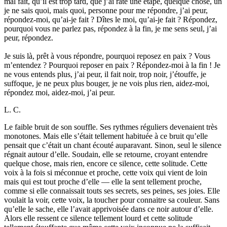
mal fait, qu’il est trop tard, que j’ai raté une étape, quelque chose, un
je ne sais quoi, mais quoi, personne pour me répondre, j’ai peur,
répondez-moi, qu’ai-je fait ? Dîtes le moi, qu’ai-je fait ? Répondez,
pourquoi vous ne parlez pas, répondez à la fin, je me sens seul, j’ai
peur, répondez.
Je suis là, prêt à vous répondre, pourquoi reposez en paix ? Vous
m’entendez ? Pourquoi reposer en paix ? Répondez-moi à la fin ! Je
ne vous entends plus, j’ai peur, il fait noir, trop noir, j’étouffe, je
suffoque, je ne peux plus bouger, je ne vois plus rien, aidez-moi,
répondez moi, aidez-moi, j’ai peur.
L. C.
Le faible bruit de son souffle. Ses rythmes réguliers devenaient très
monotones. Mais elle s’était tellement habituée à ce bruit qu’elle
pensait que c’était un chant écouté auparavant. Sinon, seul le silence
régnait autour d’elle. Soudain, elle se retourne, croyant entendre
quelque chose, mais rien, encore ce silence, cette solitude. Cette
voix à la fois si méconnue et proche, cette voix qui vient de loin
mais qui est tout proche d’elle — elle la sent tellement proche,
comme si elle connaissait touts ses secrets, ses peines, ses joies. Elle
voulait la voir, cette voix, la toucher pour connaitre sa couleur. Sans
qu’elle le sache, elle l’avait apprivoisée dans ce noir autour d’elle.
Alors elle ressent ce silence tellement lourd et cette solitude