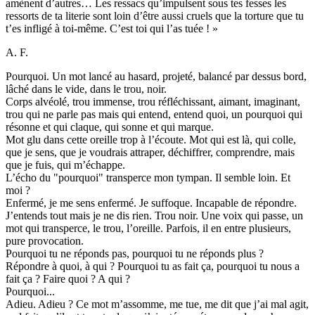
amènent d’autres… Les ressacs qu’impulsent sous tes fesses les
ressorts de ta literie sont loin d’être aussi cruels que la torture que tu
t’es infligé à toi-même. C’est toi qui l’as tuée ! »
A. F.
Pourquoi. Un mot lancé au hasard, projeté, balancé par dessus bord,
lâché dans le vide, dans le trou, noir.
Corps alvéolé, trou immense, trou réfléchissant, aimant, imaginant,
trou qui ne parle pas mais qui entend, entend quoi, un pourquoi qui
résonne et qui claque, qui sonne et qui marque.
Mot glu dans cette oreille trop à l’écoute. Mot qui est là, qui colle,
que je sens, que je voudrais attraper, déchiffrer, comprendre, mais
que je fuis, qui m’échappe.
L’écho du "pourquoi" transperce mon tympan. Il semble loin. Et
moi ?
Enfermé, je me sens enfermé. Je suffoque. Incapable de répondre.
J’entends tout mais je ne dis rien. Trou noir. Une voix qui passe, un
mot qui transperce, le trou, l’oreille. Parfois, il en entre plusieurs,
pure provocation.
Pourquoi tu ne réponds pas, pourquoi tu ne réponds plus ?
Répondre à quoi, à qui ? Pourquoi tu as fait ça, pourquoi tu nous a
fait ça ? Faire quoi ? A qui ?
Pourquoi...
Adieu. Adieu ? Ce mot m’assomme, me tue, me dit que j’ai mal agit,