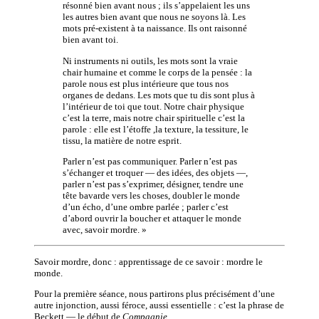
résonné bien avant nous ; ils s’appelaient les uns
les autres bien avant que nous ne soyons là. Les
mots pré-existent à ta naissance. Ils ont raisonné
bien avant toi.
Ni instruments ni outils, les mots sont la vraie
chair humaine et comme le corps de la pensée : la
parole nous est plus intérieure que tous nos
organes de dedans. Les mots que tu dis sont plus à
l’intérieur de toi que tout. Notre chair physique
c’est la terre, mais notre chair spirituelle c’est la
parole : elle est l’étoffe ,la texture, la tessiture, le
tissu, la matière de notre esprit.
Parler n’est pas communiquer. Parler n’est pas
s’échanger et troquer — des idées, des objets —,
parler n’est pas s’exprimer, désigner, tendre une
tête bavarde vers les choses, doubler le monde
d’un écho, d’une ombre parlée ; parler c’est
d’abord ouvrir la boucher et attaquer le monde
avec, savoir mordre. »
Savoir mordre, donc : apprentissage de ce savoir : mordre le
monde.
Pour la première séance, nous partirons plus précisément d’une
autre injonction, aussi féroce, aussi essentielle : c’est la phrase de
Beckett — le début de
Compagnie
.