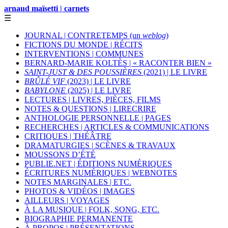
arnaud maïsetti | carnets
☰
JOURNAL | CONTRETEMPS (un
weblog
)
FICTIONS DU MONDE | RÉCITS
INTERVENTIONS | COMMUNES
BERNARD-MARIE KOLTÈS | « RACONTER BIEN »
SAINT-JUST & DES POUSSIÈRES
(2021) | LE LIVRE
BRÛLÉ VIF
(2023) | LE LIVRE
BABYLONE
(2025) | LE LIVRE
LECTURES | LIVRES, PIÈCES, FILMS
NOTES & QUESTIONS | LIRECRIRE
ANTHOLOGIE PERSONNELLE | PAGES
RECHERCHES | ARTICLES & COMMUNICATIONS
CRITIQUES | THÉÂTRE
DRAMATURGIES | SCÈNES & TRAVAUX
MOUSSONS D’ÉTÉ
PUBLIE.NET | ÉDITIONS NUMÉRIQUES
ÉCRITURES NUMÉRIQUES | WEBNOTES
NOTES MARGINALES | ETC.
PHOTOS & VIDÉOS | IMAGES
AILLEURS | VOYAGES
À LA MUSIQUE | FOLK, SONG, ETC.
BIOGRAPHIE PERMANENTE
À PROPOS | PRÉSENTATIONS