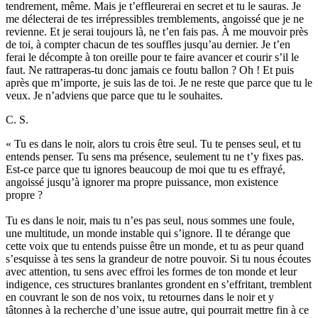
tendrement, même. Mais je t’effleurerai en secret et tu le sauras. Je
me délecterai de tes irrépressibles tremblements, angoissé que je ne
revienne. Et je serai toujours là, ne t’en fais pas. À me mouvoir près
de toi, à compter chacun de tes souffles jusqu’au dernier. Je t’en
ferai le décompte à ton oreille pour te faire avancer et courir s’il le
faut. Ne rattraperas-tu donc jamais ce foutu ballon ? Oh ! Et puis
après que m’importe, je suis las de toi. Je ne reste que parce que tu le
veux. Je n’adviens que parce que tu le souhaites.
C. S.
« Tu es dans le noir, alors tu crois être seul. Tu te penses seul, et tu
entends penser. Tu sens ma présence, seulement tu ne t’y fixes pas.
Est-ce parce que tu ignores beaucoup de moi que tu es effrayé,
angoissé jusqu’à ignorer ma propre puissance, mon existence
propre ?
Tu es dans le noir, mais tu n’es pas seul, nous sommes une foule,
une multitude, un monde instable qui s’ignore. Il te dérange que
cette voix que tu entends puisse être un monde, et tu as peur quand
s’esquisse à tes sens la grandeur de notre pouvoir. Si tu nous écoutes
avec attention, tu sens avec effroi les formes de ton monde et leur
indigence, ces structures branlantes grondent en s’effritant, tremblent
en couvrant le son de nos voix, tu retournes dans le noir et y
tâtonnes à la recherche d’une issue autre, qui pourrait mettre fin à ce