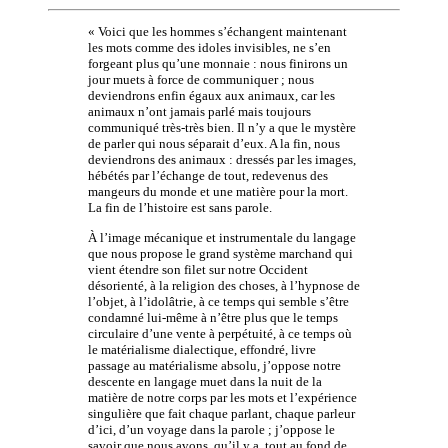
« Voici que les hommes s’échangent maintenant
les mots comme des idoles invisibles, ne s’en
forgeant plus qu’une monnaie : nous finirons un
jour muets à force de communiquer ; nous
deviendrons enfin égaux aux animaux, car les
animaux n’ont jamais parlé mais toujours
communiqué très-très bien. Il n’y a que le mystère
de parler qui nous séparait d’eux. A la fin, nous
deviendrons des animaux : dressés par les images,
hébétés par l’échange de tout, redevenus des
mangeurs du monde et une matière pour la mort.
La fin de l’histoire est sans parole.
À l’image mécanique et instrumentale du langage
que nous propose le grand système marchand qui
vient étendre son filet sur notre Occident
désorienté, à la religion des choses, à l’hypnose de
l’objet, à l’idolâtrie, à ce temps qui semble s’être
condamné lui-même à n’être plus que le temps
circulaire d’une vente à perpétuité, à ce temps où
le matérialisme dialectique, effondré, livre
passage au matérialisme absolu, j’oppose notre
descente en langage muet dans la nuit de la
matière de notre corps par les mots et l’expérience
singulière que fait chaque parlant, chaque parleur
d’ici, d’un voyage dans la parole ; j’oppose le
savoir que nous avons, qu’il y a, tout au fond de