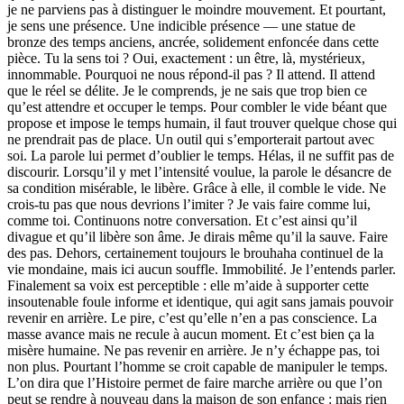
je ne parviens pas à distinguer le moindre mouvement. Et pourtant,
je sens une présence. Une indicible présence — une statue de
bronze des temps anciens, ancrée, solidement enfoncée dans cette
pièce. Tu la sens toi ? Oui, exactement : un être, là, mystérieux,
innommable. Pourquoi ne nous répond-il pas ? Il attend. Il attend
que le réel se délite. Je le comprends, je ne sais que trop bien ce
qu’est attendre et occuper le temps. Pour combler le vide béant que
propose et impose le temps humain, il faut trouver quelque chose qui
ne prendrait pas de place. Un outil qui s’emporterait partout avec
soi. La parole lui permet d’oublier le temps. Hélas, il ne suffit pas de
discourir. Lorsqu’il y met l’intensité voulue, la parole le désancre de
sa condition misérable, le libère. Grâce à elle, il comble le vide. Ne
crois-tu pas que nous devrions l’imiter ? Je vais faire comme lui,
comme toi. Continuons notre conversation. Et c’est ainsi qu’il
divague et qu’il libère son âme. Je dirais même qu’il la sauve. Faire
des pas. Dehors, certainement toujours le brouhaha continuel de la
vie mondaine, mais ici aucun souffle. Immobilité. Je l’entends parler.
Finalement sa voix est perceptible : elle m’aide à supporter cette
insoutenable foule informe et identique, qui agit sans jamais pouvoir
revenir en arrière. Le pire, c’est qu’elle n’en a pas conscience. La
masse avance mais ne recule à aucun moment. Et c’est bien ça la
misère humaine. Ne pas revenir en arrière. Je n’y échappe pas, toi
non plus. Pourtant l’homme se croit capable de manipuler le temps.
L’on dira que l’Histoire permet de faire marche arrière ou que l’on
peut se rendre à nouveau dans la maison de son enfance : mais rien