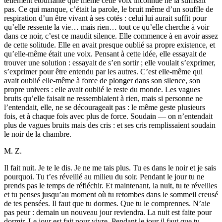
tellement étouffante que même cette voix inconnue ne la suffisait
pas. Ce qui manque, c’était la parole, le bruit même d’un souffle de
respiration d’un être vivant à ses cotés : celui lui aurait suffit pour
qu’elle ressente la vie… mais rien… tout ce qu’elle cherche à voir
dans ce noir, c’est ce maudit silence. Elle commence à en avoir assez
de cette solitude. Elle en avait presque oublié sa propre existence, et
qu’elle-même était une voix. Pensant à cette idée, elle essayait de
trouver une solution : essayait de s’en sortir ; elle voulait s’exprimer,
s’exprimer pour être entendu par les autres. C’est elle-même qui
avait oublié elle-même à force de plonger dans son silence, son
propre univers : elle avait oublié le reste du monde. Les vagues
bruits qu’elle faisait ne ressemblaient à rien, mais si personne ne
l’entendait, elle, ne se décourageait pas : le même geste plusieurs
fois, et à chaque fois avec plus de force. Soudain — on n’entendait
plus de vagues bruits mais des cris : et ses cris remplissaient soudain
le noir de la chambre.
M. Z.
Il fait nuit. Je te le dis. Je ne me tais plus. Tu es dans le noir et je sais
pourquoi. Tu t’es réveillé au milieu du soir. Pendant le jour tu ne
prends pas le temps de réfléchir. Et maintenant, la nuit, tu te réveilles
et tu penses jusqu’au moment où tu retombes dans le sommeil creusé
de tes pensées. Il faut que tu dormes. Que tu le comprennes. N’aie
pas peur : demain un nouveau jour reviendra. La nuit est faite pour
dormir. Le jour est fait pour vivre. Pendant le jour il faut que tu