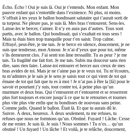
Écho. Écho ! Oui je suis là. Oui je t’entends. Mon enfant. Mon
pauvre enfant qui s’entortille dans l’existence. Ni plus, ni moins.
S’offrait à tes yeux le ballon bondissant salutaire qui t’aurait sorti de
ta torpeur. Ne pleure pas, je suis là. Mes bras t’entourent. Sens-les.
Laisse-les te bercer, t’aimer. Il n’y en aura pas d’autres. Tous sont
partis, avec le ballon. Qui bondissait, qui s’exaltait en tous sens !
Mais tu étais bien trop tranquille pour t’en saisir. Trop calme.
Effrayé, peut-être, je me tais. Je te berce en silence, doucement, je ne
suis que tendresse, mon Amour. Je n’ai d’yeux que pour toi, même
s’ils demeurent clos. J’ai senti ton âme tressaillir. Tu as peur ? je me
tais. Ta fragilité me fait fort. Je me tais. Subis ma douceur sans rien
dire, sans rien faire. Laisse-toi entourer et bercer aux creux de mes
bras avides de toi. Mais je ne t’aime pas je te veux toi. Tu m’écoutes,
tu m’admires je le sais je le sens je saisis tout ce qui vient de toi qui
émane de toi qui fait que tu es à moi ! Je n’ai pas à être la [là] pour le
savoir et pourtant j’y suis, tout contre toi, à peine plus qu’un
murmure et deux bras. Qui t’entourent et t’entourent et se resserrent
plus fort toujours et encore jusqu’à ce que tu te retournes et tournes
plus vite plus vite enfin que tu bondisses de nouveau sans peine.
Comme jadis. Quand le ballon. Était là. Et que tu aurais dû le.
Suivre. À deux, heureux. À deux seulement, tu me refuses, tu
refuses que nous ne formions qu’un. Obstiné. Fuyard ! Lâche. Cesse
de me renier. Je suis là. Je suis ! Nous sommes ! Tu n’es… qu’un
obstiné ! Un fuyard ! Un lâche ! Et voilà, je te relâche, doucement,