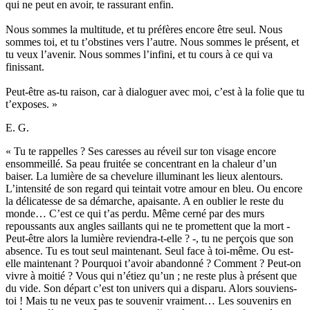
qui ne peut en avoir, te rassurant enfin.
Nous sommes la multitude, et tu préfères encore être seul. Nous
sommes toi, et tu t’obstines vers l’autre. Nous sommes le présent, et
tu veux l’avenir. Nous sommes l’infini, et tu cours à ce qui va
finissant.
Peut-être as-tu raison, car à dialoguer avec moi, c’est à la folie que tu
t’exposes. »
E. G.
« Tu te rappelles ? Ses caresses au réveil sur ton visage encore
ensommeillé. Sa peau fruitée se concentrant en la chaleur d’un
baiser. La lumière de sa chevelure illuminant les lieux alentours.
L’intensité de son regard qui teintait votre amour en bleu. Ou encore
la délicatesse de sa démarche, apaisante. A en oublier le reste du
monde… C’est ce qui t’as perdu. Même cerné par des murs
repoussants aux angles saillants qui ne te promettent que la mort -
Peut-être alors la lumière reviendra-t-elle ? -, tu ne perçois que son
absence. Tu es tout seul maintenant. Seul face à toi-même. Ou est-
elle maintenant ? Pourquoi t’avoir abandonné ? Comment ? Peut-on
vivre à moitié ? Vous qui n’étiez qu’un ; ne reste plus à présent que
du vide. Son départ c’est ton univers qui a disparu. Alors souviens-
toi ! Mais tu ne veux pas te souvenir vraiment… Les souvenirs en