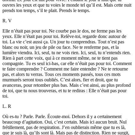
ouvres les yeux et que tu voies le monde tel qu’il est. Mais cette nuit
prends ton temps, s’il te plait. Prends le temps.
R. V
Elle n’était pas pour toi. Ne courbe pas le dos, ne ferme pas les
yeux. Elle n’était pas pour toi. Relève-toi, regarde donc autour de
toi. La vie c’est aussi ça. Un jour tu comprendras. Tout n’est pas
blanc ou noir, un jeu de pile ou face. Ne te renferme pas, et la
lumière viendra. Ici, seul, tu ne vois rien. Ici, seul, tu n’entends rien.
Rien à part cette voix, qui à ce moment même, ne te tient pas
compagnie. Tu es seul ici-bas, car elle n’était pas pour toi. Comment
te faire comprendre ? Comment me faire entendre ? Ne te retourne
pas, et alors tu verras. Tous ces moments passés, tous ces mots
murmurés seront tous oubliés. C’est alors, fier et droit, que tu
avanceras, pour retomber plus bas. Mais c’est ainsi, au plus profond
de toi, que tu nous trouveras, et tu te rediras : Elle n’était pas pour
toi.
L. R
Où es-tu ? Parle. Parle. Écoute-moi. Dehors il y a certainement
beaucoup d’agitation. Oui, c’est certain. Mais ici aucun bruit. Nul
frétillement, pas de respiration. J’en oublierais même que tu es là,
que je suis là, qu’ils sont là. Mais pas de distinction. Rien ne surgit,