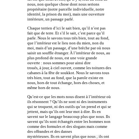
nous, non quelque chose dont nous serions
propriétaire (notre parcelle individuelle, notre
identité, la prison du moi), mais une ouverture
intérieure, un passage parlé.
Chaque terrien d’ici le sait bien, qu’il n’est pas
fait que de terre. Et s’il le sait, c’est parce qu’il
parle. Nous le savons tous très bien, tout au fond,
que l’intérieur est le lieu non du mien, non du
moi, mais d’un passage, d’une brèche par où nous
saisit un souffle étranger. À l’intérieur de nous, au
plus profond de nous, est une voie grande
ouverte : nous sommes pour ainsi dire
troués, à jour, à ciel ouvert, comme les toitures des
cabanes à la fête de soukkot. Nous le savons tous
très bien, tout au fond, que la parole existe en
nous, hors de tout échange, hors des choses, et
même hors de nous.
Qu’est-ce que les mots nous disent à l’intérieur où
ils résonnent ? Qu’ils ne sont ni des instruments
qui se troquent, ni des outils qu’on prend et qui se
jettent, mais qu’ils ont leur mot à dire. Ils en
savent sur le langage beaucoup plus que nous. Ils
savent qu’ils sont échangés entre les hommes non
comme des formules et des slogans mais comme
des offrandes et des danses
mystérieuses. Ils en savent plus que nous ; ils ont