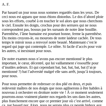
A. F.
Par hasard un jour nous nous sommes regardés dans les yeux. De
ceci nous est apparu que nous étions distordus. Le dos d’abord ploie
sous les efforts, courbé à en toucher le sol alors que nous cherchons
le ciel. Ensuite les doigts, crochus pour des serrures qui ne nous
correspondent pas, bossus par les sursauts de notre âme bouillie.
Parenthèse, l’âme humaine est pourtant bonne, ferme la parenthèse.
Du moins croyons-le, ou mourons de notre laideur cachée. De tous
temps le miroir nous a renvoyé notre beauté. Maintenant c’est le
regard qui juge qui contemple. Le nôtre. Si facile d’accès pour voir
les autres, si inexistant pour nous.
De notre examen nous n’avons pas encore mentionné le plus
important, le cœur, décentré, qui lui vaillamment s’essouffle pour
d’inutiles ardeurs. Et qui cependant bat, bat, bat, bat, bat (l’ai-je
mentionné ?) bat l’adversité malgré elle sans arrêt, jusqu’à toujours,
pour nous.
Pour nous permettre de redresser ce dos plié en deux, et puis
redevenir maîtres de nos doigts que nous agiliserons à être habiles à
nouveau à orchestrer en droiture notre vie ! À ce moment seulement
pourrons-nous vraiment planter nos regards les uns dans les autres,
plus franchement encore que ce premier jour où c’est arrivé, comme
ça, par hasard pur. Alors, nous ne serons plus ce peuple hideux aux