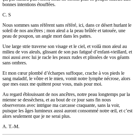
bonnes intentions étouffées.
C. S
Nous sommes sans référent sans référé, ici, dans ce désert hurlant le
soleil de nos ancêtres ; mon aïeul a la peau brûlée et tatouée, une
peau de poupon, un angle mort dans les pattes.
Une large strie traverse son visage et le ciel, et voilà mon aïeul au
milieu de vos aïeuls, glissant de son pas fatigué d’enfant-vieillard, et
moi aussi avec lui je racle les peaux rudes et plissées de vos géants
sans ombres.
Et mon cœur plombé d’écharpes suffoque, crache à vos pieds le
sang maladif, le vôtre et le mien, vomit notre lymphe nécrose, alors
que mes eaux me quittent pour vous, mais pour moi.
Au regard éblouissant de nos ancêtres, notre peau longtemps par la
mienne se dessèchera, et au bout de ce jour sans fin nous
observerons avec intrigue ma carcasse craquante, sans la voir,
puisque les âges lumineux aussi auront consommé notre œil, et c’est
alors seulement que je ne serai plus.
A. T.-M.