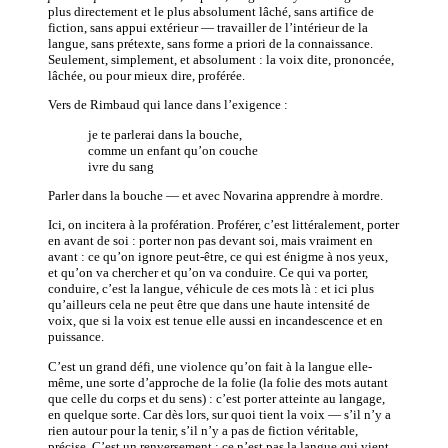
plus directement et le plus absolument lâché, sans artifice de
fiction, sans appui extérieur — travailler de l’intérieur de la
langue, sans prétexte, sans forme a priori de la connaissance.
Seulement, simplement, et absolument : la voix dite, prononcée,
lâchée, ou pour mieux dire, proférée.
Vers de Rimbaud qui lance dans l’exigence :
je te parlerai dans la bouche,
comme un enfant qu’on couche
ivre du sang
Parler dans la bouche — et avec Novarina apprendre à mordre.
Ici, on incitera à la profération. Proférer, c’est littéralement, porter
en avant de soi : porter non pas devant soi, mais vraiment en
avant : ce qu’on ignore peut-être, ce qui est énigme à nos yeux,
et qu’on va chercher et qu’on va conduire. Ce qui va porter,
conduire, c’est la langue, véhicule de ces mots là : et ici plus
qu’ailleurs cela ne peut être que dans une haute intensité de
voix, que si la voix est tenue elle aussi en incandescence et en
puissance.
C’est un grand défi, une violence qu’on fait à la langue elle-
même, une sorte d’approche de la folie (la folie des mots autant
que celle du corps et du sens) : c’est porter atteinte au langage,
en quelque sorte. Car dès lors, sur quoi tient la voix — s’il n’y a
rien autour pour la tenir, s’il n’y a pas de fiction véritable,
précise. C’est un renversement : ce n’est pas la langue qui vient