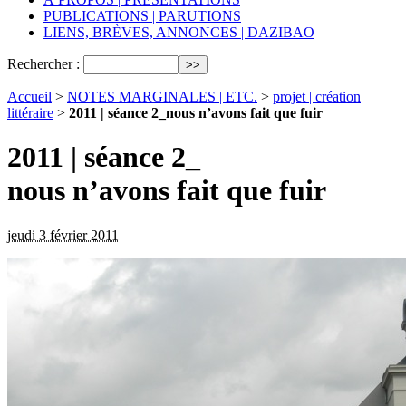
PUBLICATIONS | PARUTIONS
LIENS, BRÈVES, ANNONCES | DAZIBAO
Rechercher :
Accueil
>
NOTES MARGINALES | ETC.
>
projet | création
littéraire
>
2011 | séance 2_nous n’avons fait que fuir
2011 | séance 2_
nous n’avons fait que fuir
jeudi 3 février 2011