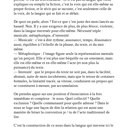
expliquer ou remplir la fiction, c’est la voix qui est elle-même sa
propre fiction, et le récit qui se raconte, c’est seulement celle de
la voix, de la langue qui se fait et se défait.
De quoi on parle, alors ? Est-ce que c’est juste des mots lancés au
hasard. Non. Il y a une exigence de plus, de plus féroce, violente,
dans la langue traversée pour elle-même. Nécessité triple :
musicale, métaphorique, d’intensité.
— Musicale : c’est à dire rythme, assonance, tempo, dissonance
aussi, équilibre à l’échelle de la phrase, du texte, et du mot
même.
— Métaphorique : l’image figure seule la représentation mentale
qu’on perçoit. Elle n’est plus une béquille ou un ornement, mais
elle est elle-même et en elle-même l’acte (et non plus la
puissance) du texte.
— Intensité : que le propos du texte ne soit pas, dans la facilité,
abstrait, suite de mots incohérents, mais que le retour de certaines
formules, la linéarité tracée, sa vitesse, conduisent un propos qui
se constituent à mesure, par accumulation.
On prendra appui sur une position d’énonciation à la fois
immédiate et complexe : le nous. Quel collectif ? Quelle
exclusion ? Quelle communauté pour quelle adresse ? Dans le
nous se loge une façon de dire la relation qui est aussi une
manière de briser la convention je / tu de l’acte traditionnel de
lire.
C’est la construction de ce nous dans la langue qui traverse ici le