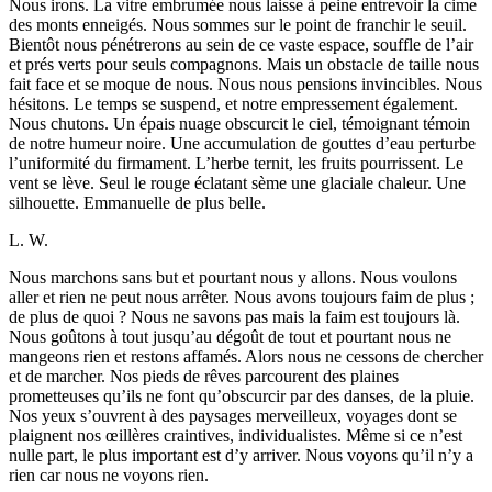
Nous irons. La vitre embrumée nous laisse à peine entrevoir la cime
des monts enneigés. Nous sommes sur le point de franchir le seuil.
Bientôt nous pénétrerons au sein de ce vaste espace, souffle de l’air
et prés verts pour seuls compagnons. Mais un obstacle de taille nous
fait face et se moque de nous. Nous nous pensions invincibles. Nous
hésitons. Le temps se suspend, et notre empressement également.
Nous chutons. Un épais nuage obscurcit le ciel, témoignant témoin
de notre humeur noire. Une accumulation de gouttes d’eau perturbe
l’uniformité du firmament. L’herbe ternit, les fruits pourrissent. Le
vent se lève. Seul le rouge éclatant sème une glaciale chaleur. Une
silhouette. Emmanuelle de plus belle.
L. W.
Nous marchons sans but et pourtant nous y allons. Nous voulons
aller et rien ne peut nous arrêter. Nous avons toujours faim de plus ;
de plus de quoi ? Nous ne savons pas mais la faim est toujours là.
Nous goûtons à tout jusqu’au dégoût de tout et pourtant nous ne
mangeons rien et restons affamés. Alors nous ne cessons de chercher
et de marcher. Nos pieds de rêves parcourent des plaines
prometteuses qu’ils ne font qu’obscurcir par des danses, de la pluie.
Nos yeux s’ouvrent à des paysages merveilleux, voyages dont se
plaignent nos œillères craintives, individualistes. Même si ce n’est
nulle part, le plus important est d’y arriver. Nous voyons qu’il n’y a
rien car nous ne voyons rien.