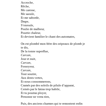
Accroche,
Rêche,
Me caresse,
Me saoule,
Et me saborde,
Drape,
S’enroule,
Poulie de malheur,
Pourrie chaleur,
Et devient familier le chant des automates,
On est plombé mon frère des oripeaux de plomb je
te dis,
De la tonne superflue,
Carcan,
Jour et nuit,
Carcan
,
Fossoyeur,
Carcan
,
Tout sourire,
Aux dents vertes,
Et nous consommerons,
Cramés par des soleils de pilule d’apparat,
Cernés par le fatras trop habile,
Et tu pourras ployer,
Personne ne verra rien,
Puis, des anciens charmes qui te remontent enfin