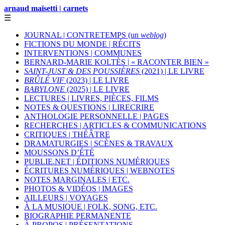
arnaud maïsetti | carnets
☰
JOURNAL | CONTRETEMPS (un
weblog
)
FICTIONS DU MONDE | RÉCITS
INTERVENTIONS | COMMUNES
BERNARD-MARIE KOLTÈS | « RACONTER BIEN »
SAINT-JUST & DES POUSSIÈRES
(2021) | LE LIVRE
BRÛLÉ VIF
(2023) | LE LIVRE
BABYLONE
(2025) | LE LIVRE
LECTURES | LIVRES, PIÈCES, FILMS
NOTES & QUESTIONS | LIRECRIRE
ANTHOLOGIE PERSONNELLE | PAGES
RECHERCHES | ARTICLES & COMMUNICATIONS
CRITIQUES | THÉÂTRE
DRAMATURGIES | SCÈNES & TRAVAUX
MOUSSONS D’ÉTÉ
PUBLIE.NET | ÉDITIONS NUMÉRIQUES
ÉCRITURES NUMÉRIQUES | WEBNOTES
NOTES MARGINALES | ETC.
PHOTOS & VIDÉOS | IMAGES
AILLEURS | VOYAGES
À LA MUSIQUE | FOLK, SONG, ETC.
BIOGRAPHIE PERMANENTE
À PROPOS | PRÉSENTATIONS