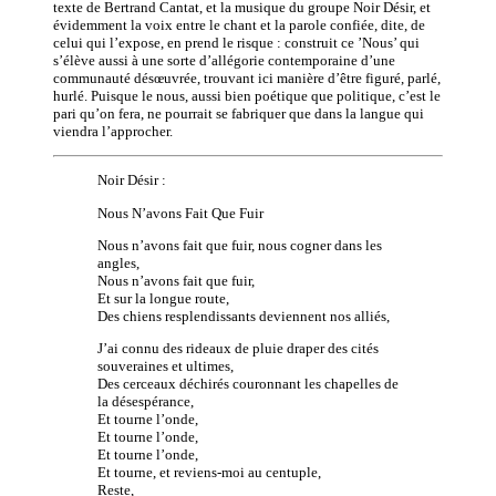
texte de Bertrand Cantat, et la musique du groupe Noir Désir, et
évidemment la voix entre le chant et la parole confiée, dite, de
celui qui l’expose, en prend le risque : construit ce ’Nous’ qui
s’élève aussi à une sorte d’allégorie contemporaine d’une
communauté désœuvrée, trouvant ici manière d’être figuré, parlé,
hurlé. Puisque le nous, aussi bien poétique que politique, c’est le
pari qu’on fera, ne pourrait se fabriquer que dans la langue qui
viendra l’approcher.
Noir Désir :
Nous N’avons Fait Que Fuir
Nous n’avons fait que fuir, nous cogner dans les
angles,
Nous n’avons fait que fuir,
Et sur la longue route,
Des chiens resplendissants deviennent nos alliés,
J’ai connu des rideaux de pluie draper des cités
souveraines et ultimes,
Des cerceaux déchirés couronnant les chapelles de
la désespérance,
Et tourne l’onde,
Et tourne l’onde,
Et tourne l’onde,
Et tourne, et reviens-moi au centuple,
Reste,