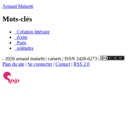
Arnaud Maïsetti
Mots-clés
_Création littéraire
_écrire
_Paris
_solitudes
- 2026 arnaud maïsetti | carnets | ISSN 2428-6273 |
Plan du site
|
Se connecter
|
Contact
|
RSS 2.0