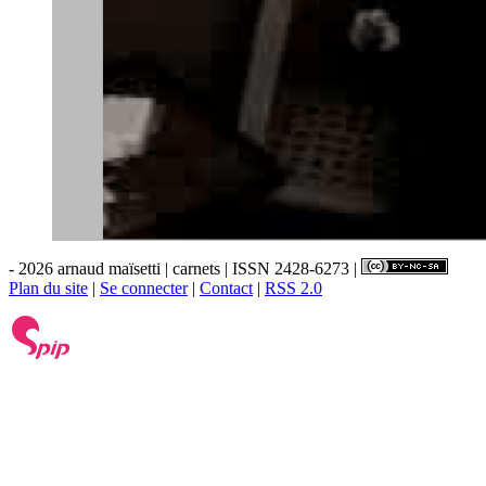
- 2026 arnaud maïsetti | carnets | ISSN 2428-6273 |
Plan du site
|
Se connecter
|
Contact
|
RSS 2.0