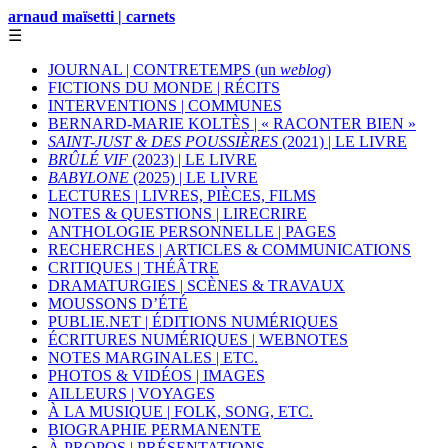
arnaud maïsetti | carnets
☰
JOURNAL | CONTRETEMPS (un
weblog
)
FICTIONS DU MONDE | RÉCITS
INTERVENTIONS | COMMUNES
BERNARD-MARIE KOLTÈS | « RACONTER BIEN »
SAINT-JUST & DES POUSSIÈRES
(2021) | LE LIVRE
BRÛLÉ VIF
(2023) | LE LIVRE
BABYLONE
(2025) | LE LIVRE
LECTURES | LIVRES, PIÈCES, FILMS
NOTES & QUESTIONS | LIRECRIRE
ANTHOLOGIE PERSONNELLE | PAGES
RECHERCHES | ARTICLES & COMMUNICATIONS
CRITIQUES | THÉÂTRE
DRAMATURGIES | SCÈNES & TRAVAUX
MOUSSONS D’ÉTÉ
PUBLIE.NET | ÉDITIONS NUMÉRIQUES
ÉCRITURES NUMÉRIQUES | WEBNOTES
NOTES MARGINALES | ETC.
PHOTOS & VIDÉOS | IMAGES
AILLEURS | VOYAGES
À LA MUSIQUE | FOLK, SONG, ETC.
BIOGRAPHIE PERMANENTE
À PROPOS | PRÉSENTATIONS