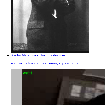
André Markowicz | traduire des voix
« à chaque fois qu’il y a césure, il y a envol »