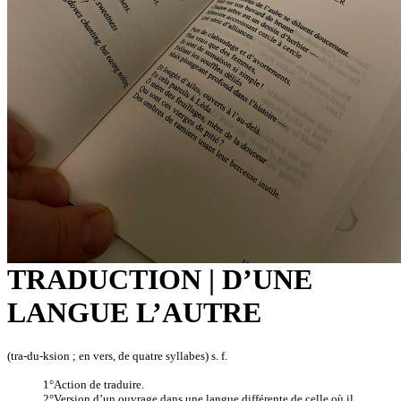
TRADUCTION | D’UNE
LANGUE L’AUTRE
(tra-du-ksion ; en vers, de quatre syllabes) s. f.
1°Action de traduire.
2°Version d’un ouvrage dans une langue différente de celle où il