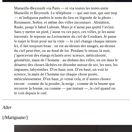
Marseille-Beyrouth via Paris — et via toutes les terres entre
Marseille et Beyrouth. Le téléphone — qui sait tout, qui sait trop
— m’indiquera parfois le nom du lieu en légende de la photo :
Roumanie, Serbie, et même des villes inconnues : Altstätten,
Raski, jusqu’à Jabal Lubnan. Mais je n’aurai pas quitté l’avion.
Sans y mettre un pied, j’aurai vu ces pays, ces villes, je les aurai
traversés. Je repense au
Lotissement du ciel
de Cendrars. Je passe
le trajet le front posé sur la vitre — le ciel change chaque minute.
Ici, il fait toujours beau : on est au-dessus des nuages, au-dessus
du ciel peut-être, ou au fond de lui. Pendant le retour, la nuit,
j’apercevrai des étangs éclairés avec science, méticulosité,
géométrie, main de l’homme : au-dedans des villes, on est dans le
désarroi des choses lâchées en désordre autour de soi, les rues, les
impasses, labyrinthes. D’en haut, non. D’en haut, on voit la
science, la main de l’homme sur chaque chose posée,
méticuleusement. D’en haut, je verrai cela, et d’autres choses
encore : comme de la poudre, la neige ; comme de la brume que
recouvre la brume, ou comme — par instant —, le ciel quand on
le voit depuis le ciel.
Aller
[/Marignane/]