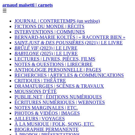
arnaud maïsetti | carnets
☰
JOURNAL | CONTRETEMPS (un
weblog
)
FICTIONS DU MONDE | RÉCITS
INTERVENTIONS | COMMUNES
BERNARD-MARIE KOLTÈS | « RACONTER BIEN »
SAINT-JUST & DES POUSSIÈRES
(2021) | LE LIVRE
BRÛLÉ VIF
(2023) | LE LIVRE
BABYLONE
(2025) | LE LIVRE
LECTURES | LIVRES, PIÈCES, FILMS
NOTES & QUESTIONS | LIRECRIRE
ANTHOLOGIE PERSONNELLE | PAGES
RECHERCHES | ARTICLES & COMMUNICATIONS
CRITIQUES | THÉÂTRE
DRAMATURGIES | SCÈNES & TRAVAUX
MOUSSONS D’ÉTÉ
PUBLIE.NET | ÉDITIONS NUMÉRIQUES
ÉCRITURES NUMÉRIQUES | WEBNOTES
NOTES MARGINALES | ETC.
PHOTOS & VIDÉOS | IMAGES
AILLEURS | VOYAGES
À LA MUSIQUE | FOLK, SONG, ETC.
BIOGRAPHIE PERMANENTE
À PROPOS | PRÉSENTATIONS