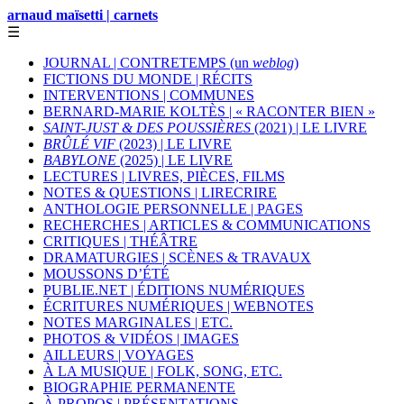
arnaud maïsetti | carnets
☰
JOURNAL | CONTRETEMPS (un
weblog
)
FICTIONS DU MONDE | RÉCITS
INTERVENTIONS | COMMUNES
BERNARD-MARIE KOLTÈS | « RACONTER BIEN »
SAINT-JUST & DES POUSSIÈRES
(2021) | LE LIVRE
BRÛLÉ VIF
(2023) | LE LIVRE
BABYLONE
(2025) | LE LIVRE
LECTURES | LIVRES, PIÈCES, FILMS
NOTES & QUESTIONS | LIRECRIRE
ANTHOLOGIE PERSONNELLE | PAGES
RECHERCHES | ARTICLES & COMMUNICATIONS
CRITIQUES | THÉÂTRE
DRAMATURGIES | SCÈNES & TRAVAUX
MOUSSONS D’ÉTÉ
PUBLIE.NET | ÉDITIONS NUMÉRIQUES
ÉCRITURES NUMÉRIQUES | WEBNOTES
NOTES MARGINALES | ETC.
PHOTOS & VIDÉOS | IMAGES
AILLEURS | VOYAGES
À LA MUSIQUE | FOLK, SONG, ETC.
BIOGRAPHIE PERMANENTE
À PROPOS | PRÉSENTATIONS