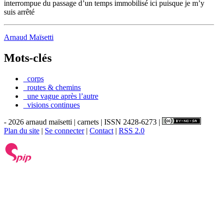
interrompue du passage d’un temps immobilisé ici puisque je m’y
suis arrêté
Arnaud Maïsetti
Mots-clés
_corps
_routes & chemins
_une vague après l’autre
_visions continues
- 2026 arnaud maïsetti | carnets | ISSN 2428-6273 |
Plan du site
|
Se connecter
|
Contact
|
RSS 2.0