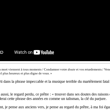
sa mort viennent à tous moments / Condamner votre
doute
et vos retardements./ Vene
el plus heureux et plus digne de vous. »
erti dans la phrase impeccable et la musique terrible du martèlement fatal 
 aussi, le regard perdu, ce prêtre : « trouver dans ses doutes des raisons 
derai cette phrase des années en comme un talisman, la clé du parjure.
nt, je pense aux anciens vers, je pense au regard du prêtre, à ma foi ég