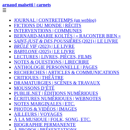
arnaud maïsetti | carnets
☰
JOURNAL | CONTRETEMPS (un
weblog
)
FICTIONS DU MONDE | RÉCITS
INTERVENTIONS | COMMUNES
BERNARD-MARIE KOLTÈS | « RACONTER BIEN »
SAINT-JUST & DES POUSSIÈRES
(2021) | LE LIVRE
BRÛLÉ VIF
(2023) | LE LIVRE
BABYLONE
(2025) | LE LIVRE
LECTURES | LIVRES, PIÈCES, FILMS
NOTES & QUESTIONS | LIRECRIRE
ANTHOLOGIE PERSONNELLE | PAGES
RECHERCHES | ARTICLES & COMMUNICATIONS
CRITIQUES | THÉÂTRE
DRAMATURGIES | SCÈNES & TRAVAUX
MOUSSONS D’ÉTÉ
PUBLIE.NET | ÉDITIONS NUMÉRIQUES
ÉCRITURES NUMÉRIQUES | WEBNOTES
NOTES MARGINALES | ETC.
PHOTOS & VIDÉOS | IMAGES
AILLEURS | VOYAGES
À LA MUSIQUE | FOLK, SONG, ETC.
BIOGRAPHIE PERMANENTE
À PROPOS | PRÉSENTATIONS