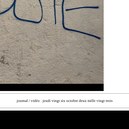
journal / vidéo : jeudi vingt six octobre deux mille vingt trois