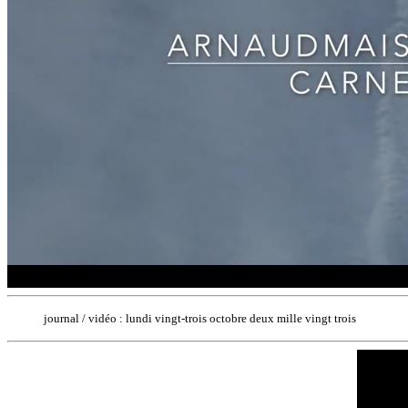
journal / vidéo : lundi vingt-trois octobre deux mille vingt trois