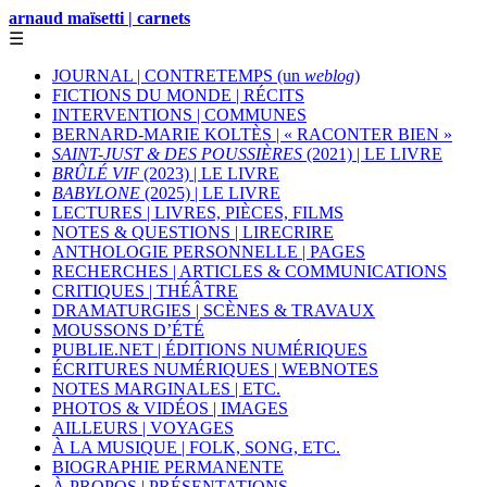
arnaud maïsetti | carnets
☰
JOURNAL | CONTRETEMPS (un
weblog
)
FICTIONS DU MONDE | RÉCITS
INTERVENTIONS | COMMUNES
BERNARD-MARIE KOLTÈS | « RACONTER BIEN »
SAINT-JUST & DES POUSSIÈRES
(2021) | LE LIVRE
BRÛLÉ VIF
(2023) | LE LIVRE
BABYLONE
(2025) | LE LIVRE
LECTURES | LIVRES, PIÈCES, FILMS
NOTES & QUESTIONS | LIRECRIRE
ANTHOLOGIE PERSONNELLE | PAGES
RECHERCHES | ARTICLES & COMMUNICATIONS
CRITIQUES | THÉÂTRE
DRAMATURGIES | SCÈNES & TRAVAUX
MOUSSONS D’ÉTÉ
PUBLIE.NET | ÉDITIONS NUMÉRIQUES
ÉCRITURES NUMÉRIQUES | WEBNOTES
NOTES MARGINALES | ETC.
PHOTOS & VIDÉOS | IMAGES
AILLEURS | VOYAGES
À LA MUSIQUE | FOLK, SONG, ETC.
BIOGRAPHIE PERMANENTE
À PROPOS | PRÉSENTATIONS