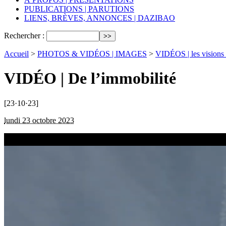
PUBLICATIONS | PARUTIONS
LIENS, BRÈVES, ANNONCES | DAZIBAO
Rechercher :
Accueil
>
PHOTOS & VIDÉOS | IMAGES
>
VIDÉOS | les visions 
VIDÉO | De l’immobilité
[23·10·23]
lundi 23 octobre 2023