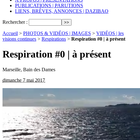
PUBLICATIONS | PARUTIONS
LIENS, BRÈVES, ANNONCES | DAZIBAO
Rechercher :
Accueil
>
PHOTOS & VIDÉOS | IMAGES
>
VIDÉOS | les
visions continues
>
Respirations
>
Respiration #0 | à présent
Respiration #0 | à présent
Marseille, Bain des Dames
dimanche 7 mai 2017