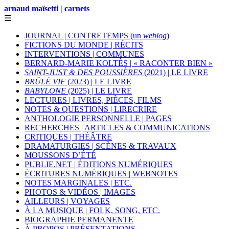
arnaud maïsetti | carnets
☰
JOURNAL | CONTRETEMPS (un
weblog
)
FICTIONS DU MONDE | RÉCITS
INTERVENTIONS | COMMUNES
BERNARD-MARIE KOLTÈS | « RACONTER BIEN »
SAINT-JUST & DES POUSSIÈRES
(2021) | LE LIVRE
BRÛLÉ VIF
(2023) | LE LIVRE
BABYLONE
(2025) | LE LIVRE
LECTURES | LIVRES, PIÈCES, FILMS
NOTES & QUESTIONS | LIRECRIRE
ANTHOLOGIE PERSONNELLE | PAGES
RECHERCHES | ARTICLES & COMMUNICATIONS
CRITIQUES | THÉÂTRE
DRAMATURGIES | SCÈNES & TRAVAUX
MOUSSONS D’ÉTÉ
PUBLIE.NET | ÉDITIONS NUMÉRIQUES
ÉCRITURES NUMÉRIQUES | WEBNOTES
NOTES MARGINALES | ETC.
PHOTOS & VIDÉOS | IMAGES
AILLEURS | VOYAGES
À LA MUSIQUE | FOLK, SONG, ETC.
BIOGRAPHIE PERMANENTE
À PROPOS | PRÉSENTATIONS