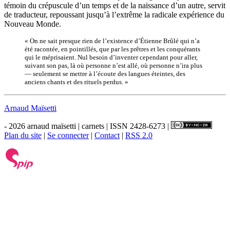
témoin du crépuscule d’un temps et de la naissance d’un autre, servit
de traducteur, repoussant jusqu’à l’extrême la radicale expérience du
Nouveau Monde.
« On ne sait presque rien de l’existence d’Étienne Brûlé qui n’a
été racontée, en pointillés, que par les prêtres et les conquérants
qui le méprisaient. Nul besoin d’inventer cependant pour aller,
suivant son pas, là où personne n’est allé, où personne n’ira plus
— seulement se mettre à l’écoute des langues éteintes, des
anciens chants et des rituels perdus. »
Arnaud Maïsetti
- 2026 arnaud maïsetti | carnets | ISSN 2428-6273 |
Plan du site
|
Se connecter
|
Contact
|
RSS 2.0