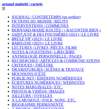
arnaud maïsetti | carnets
☰
JOURNAL | CONTRETEMPS (un
weblog
)
FICTIONS DU MONDE | RÉCITS
INTERVENTIONS | COMMUNES
BERNARD-MARIE KOLTÈS | « RACONTER BIEN »
SAINT-JUST & DES POUSSIÈRES
(2021) | LE LIVRE
BRÛLÉ VIF
(2023) | LE LIVRE
BABYLONE
(2025) | LE LIVRE
LECTURES | LIVRES, PIÈCES, FILMS
NOTES & QUESTIONS | LIRECRIRE
ANTHOLOGIE PERSONNELLE | PAGES
RECHERCHES | ARTICLES & COMMUNICATIONS
CRITIQUES | THÉÂTRE
DRAMATURGIES | SCÈNES & TRAVAUX
MOUSSONS D’ÉTÉ
PUBLIE.NET | ÉDITIONS NUMÉRIQUES
ÉCRITURES NUMÉRIQUES | WEBNOTES
NOTES MARGINALES | ETC.
PHOTOS & VIDÉOS | IMAGES
AILLEURS | VOYAGES
À LA MUSIQUE | FOLK, SONG, ETC.
BIOGRAPHIE PERMANENTE
À PROPOS | PRÉSENTATIONS