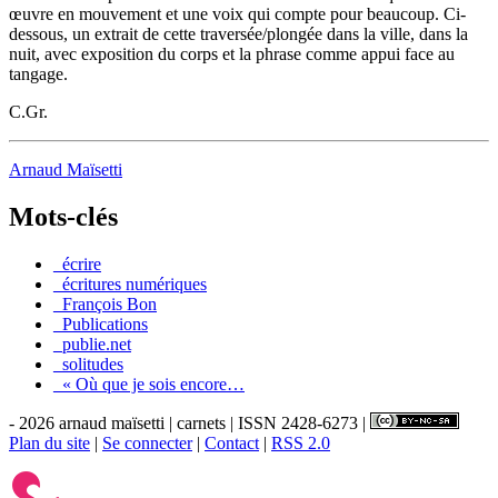
œuvre en mouvement et une voix qui compte pour beaucoup. Ci-
dessous, un extrait de cette traversée/plongée dans la ville, dans la
nuit, avec exposition du corps et la phrase comme appui face au
tangage.
C.Gr.
Arnaud Maïsetti
Mots-clés
_écrire
_écritures numériques
_François Bon
_Publications
_publie.net
_solitudes
_« Où que je sois encore…
- 2026 arnaud maïsetti | carnets | ISSN 2428-6273 |
Plan du site
|
Se connecter
|
Contact
|
RSS 2.0