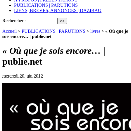
PUBLICATIONS | PARUTIONS
LIENS, BRÈVES, ANNONCES | DAZIBAO
Rechercher :
Accueil
>
PUBLICATIONS | PARUTIONS
>
livres
>
« Où que je
sois encore… | publie.net
« Où que je sois encore…
|
publie.net
mercredi 20 juin 2012