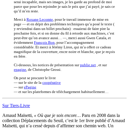
serai incapable, mais ses images, je les garde au profond de moi
parce que pour les rejoindre je sais le prix que j’ai payé, je sais ce
qu’il m’en reste.
Merci à
Roxane Lecomte
, pour le travail immense de mise en
page — et en dépit des problèmes techniques qu’a posé le texte (
y reviendrai dans un billet prochain) : essaierai de faire pire la
prochaine fois, et si on donne du fil à retorde aux machines, c’est
peut-être qu’on avance aussi… —, merci aussi Gwen Catala, et
évidemment
François Bon
, pour l’accompagnement
considérable. Et merci à Jérémy Liron, qui m’a offert ce cadeau
magnifique de la couverture, encre noire et blanche, que je reçois
en frère.
Ci-dessous, les notices de présentation sur
publie.net
, et sur
epagine
, de Christophe Grossi.
On peut se procurer le livre
— sur le site de la
coopérative
— sur
ePagine
— et sur les plateformes de téléchargement habituellement…
Sur Tiers-Livre
Arnaud Maïsetti,
« Où que je sois encore…
Paru en 2008 dans la
collection Déplacements du Seuil, c’est le 1er livre publié d’Arnaud
Maïsetti, qui n’a cessé depuis d’affirmer son chemin web. Un