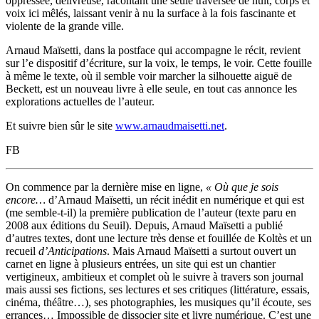
oppressée, délivreuse, racontant une seule traversée de nuit, corps et
voix ici mêlés, laissant venir à nu la surface à la fois fascinante et
violente de la grande ville.
Arnaud Maïsetti, dans la postface qui accompagne le récit, revient
sur l’e dispositif d’écriture, sur la voix, le temps, le voir. Cette fouille
à même le texte, où il semble voir marcher la silhouette aiguë de
Beckett, est un nouveau livre à elle seule, en tout cas annonce les
explorations actuelles de l’auteur.
Et suivre bien sûr le site
www.arnaudmaisetti.net
.
FB
On commence par la dernière mise en ligne,
« Où que je sois
encore…
d’Arnaud Maïsetti, un récit inédit en numérique et qui est
(me semble-t-il) la première publication de l’auteur (texte paru en
2008 aux éditions du Seuil). Depuis, Arnaud Maïsetti a publié
d’autres textes, dont une lecture très dense et fouillée de Koltès et un
recueil
d’Anticipations
. Mais Arnaud Maïsetti a surtout ouvert un
carnet en ligne à plusieurs entrées, un site qui est un chantier
vertigineux, ambitieux et complet où le suivre à travers son journal
mais aussi ses fictions, ses lectures et ses critiques (littérature, essais,
cinéma, théâtre…), ses photographies, les musiques qu’il écoute, ses
errances… Impossible de dissocier site et livre numérique. C’est une