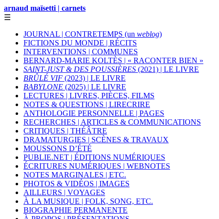
arnaud maïsetti | carnets
☰
JOURNAL | CONTRETEMPS (un
weblog
)
FICTIONS DU MONDE | RÉCITS
INTERVENTIONS | COMMUNES
BERNARD-MARIE KOLTÈS | « RACONTER BIEN »
SAINT-JUST & DES POUSSIÈRES
(2021) | LE LIVRE
BRÛLÉ VIF
(2023) | LE LIVRE
BABYLONE
(2025) | LE LIVRE
LECTURES | LIVRES, PIÈCES, FILMS
NOTES & QUESTIONS | LIRECRIRE
ANTHOLOGIE PERSONNELLE | PAGES
RECHERCHES | ARTICLES & COMMUNICATIONS
CRITIQUES | THÉÂTRE
DRAMATURGIES | SCÈNES & TRAVAUX
MOUSSONS D’ÉTÉ
PUBLIE.NET | ÉDITIONS NUMÉRIQUES
ÉCRITURES NUMÉRIQUES | WEBNOTES
NOTES MARGINALES | ETC.
PHOTOS & VIDÉOS | IMAGES
AILLEURS | VOYAGES
À LA MUSIQUE | FOLK, SONG, ETC.
BIOGRAPHIE PERMANENTE
À PROPOS | PRÉSENTATIONS