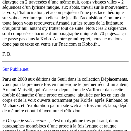
diptyque en 2 traversées d’une même nuit, corps visages villes – 2
séquences d’un lyrisme rauque, aux abois, travail sur le mouvement,
la voix, l’hallucination, et accompagnées d’une postface théorique
sur voix et écriture qui à elle seule justifie l’acquisition. Comme de
toute façon vous retrouverez Arnaud sur les routes de la littérature
d’aujourd’hui, autant s’y frotter tout de suite. Nota : les 2 séquences
sont composées chacune d’un paragraphe unique de 70 pages.... ça
ne passe pas dans la Kobo. A notre grand regret, nous ne mettons
donc pas ce texte en vente sur Fnac.com et Kobo.fr...
F. B.
Sur Publie.net
Paru en 2008 aux éditions du Seuil dans la collection Déplacements,
voici pour la première fois en numérique le premier récit d’un auteur,
Arnaud Maïsetti, qui n’a cessé depuis lors de s’affirmer dans cette
double démarche d’une prose exigeante, aiguisée par les enjeux du
corps et de la voix ouverts notamment par Koltès, après Rimbaud ou
Michaux, et l’exploration par un site web à la fois carnet, labo, dépôt
de mémoire et outil d’aventure et réflexion.
« Où que je sois encore...
, c’est un dyptique très puissant, deux
paragraphes monoblocs d’une prose à la fois lyrique et rauque,