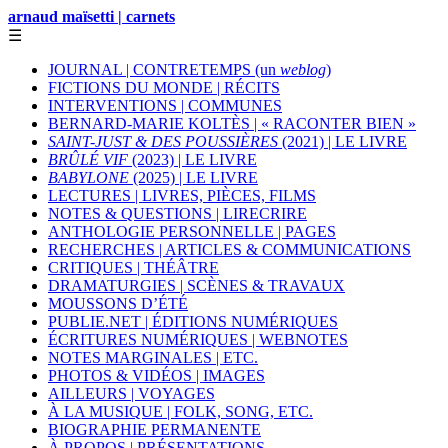
arnaud maïsetti | carnets
☰
JOURNAL | CONTRETEMPS (un
weblog
)
FICTIONS DU MONDE | RÉCITS
INTERVENTIONS | COMMUNES
BERNARD-MARIE KOLTÈS | « RACONTER BIEN »
SAINT-JUST & DES POUSSIÈRES
(2021) | LE LIVRE
BRÛLÉ VIF
(2023) | LE LIVRE
BABYLONE
(2025) | LE LIVRE
LECTURES | LIVRES, PIÈCES, FILMS
NOTES & QUESTIONS | LIRECRIRE
ANTHOLOGIE PERSONNELLE | PAGES
RECHERCHES | ARTICLES & COMMUNICATIONS
CRITIQUES | THÉÂTRE
DRAMATURGIES | SCÈNES & TRAVAUX
MOUSSONS D’ÉTÉ
PUBLIE.NET | ÉDITIONS NUMÉRIQUES
ÉCRITURES NUMÉRIQUES | WEBNOTES
NOTES MARGINALES | ETC.
PHOTOS & VIDÉOS | IMAGES
AILLEURS | VOYAGES
À LA MUSIQUE | FOLK, SONG, ETC.
BIOGRAPHIE PERMANENTE
À PROPOS | PRÉSENTATIONS