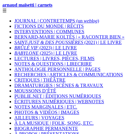
arnaud maïsetti | carnets
☰
JOURNAL | CONTRETEMPS (un
weblog
)
FICTIONS DU MONDE | RÉCITS
INTERVENTIONS | COMMUNES
BERNARD-MARIE KOLTÈS | « RACONTER BIEN »
SAINT-JUST & DES POUSSIÈRES
(2021) | LE LIVRE
BRÛLÉ VIF
(2023) | LE LIVRE
BABYLONE
(2025) | LE LIVRE
LECTURES | LIVRES, PIÈCES, FILMS
NOTES & QUESTIONS | LIRECRIRE
ANTHOLOGIE PERSONNELLE | PAGES
RECHERCHES | ARTICLES & COMMUNICATIONS
CRITIQUES | THÉÂTRE
DRAMATURGIES | SCÈNES & TRAVAUX
MOUSSONS D’ÉTÉ
PUBLIE.NET | ÉDITIONS NUMÉRIQUES
ÉCRITURES NUMÉRIQUES | WEBNOTES
NOTES MARGINALES | ETC.
PHOTOS & VIDÉOS | IMAGES
AILLEURS | VOYAGES
À LA MUSIQUE | FOLK, SONG, ETC.
BIOGRAPHIE PERMANENTE
À PROPOS | PRÉSENTATIONS