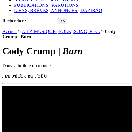
PUBLICATIONS | PARUTIONS
LIENS, BRÈVES, ANNONCES | DAZIBAO
Rechercher :
Accueil
>
À LA MUSIQUE | FOLK, SONG, ETC.
>
Cody
Crump | Burn
Cody Crump |
Burn
Dans la brûlure du monde
mercredi 6 janvier 2016