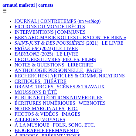
arnaud maïsetti | carnets
☰
JOURNAL | CONTRETEMPS (un
weblog
)
FICTIONS DU MONDE | RÉCITS
INTERVENTIONS | COMMUNES
BERNARD-MARIE KOLTÈS | « RACONTER BIEN »
SAINT-JUST & DES POUSSIÈRES
(2021) | LE LIVRE
BRÛLÉ VIF
(2023) | LE LIVRE
BABYLONE
(2025) | LE LIVRE
LECTURES | LIVRES, PIÈCES, FILMS
NOTES & QUESTIONS | LIRECRIRE
ANTHOLOGIE PERSONNELLE | PAGES
RECHERCHES | ARTICLES & COMMUNICATIONS
CRITIQUES | THÉÂTRE
DRAMATURGIES | SCÈNES & TRAVAUX
MOUSSONS D’ÉTÉ
PUBLIE.NET | ÉDITIONS NUMÉRIQUES
ÉCRITURES NUMÉRIQUES | WEBNOTES
NOTES MARGINALES | ETC.
PHOTOS & VIDÉOS | IMAGES
AILLEURS | VOYAGES
À LA MUSIQUE | FOLK, SONG, ETC.
BIOGRAPHIE PERMANENTE
À PROPOS | PRÉSENTATIONS