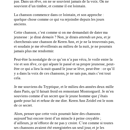
pas. Dans un rêve, on ne se souvient jamais de la voix. On ne
souvient d’un timbre, et comme il est lointain.
La chanson commence dans ce lointain, et son approche :
quelque chose comme ce qui va rejoindre depuis les jours
anciens.
Cette chanson, c’est comme si on me demandait de dater ma
jeunesse : je dirai
demain
? Non, je dirais
attends un peu
, et je
chercherais une chanson de Keren Ann, et je ne la trouverais pas,
et soudain je me réveillerais au milieu de la nuit, je ne pourrais
jamais plus me rendormir.
Peut-être la nostalgie de ce qu’on n’a pas vécu, le voile entre la
vie et son rêve, ce qui sépare le passé et sa propre jeunesse, peut-
être ce qui a lieu la nuit quand le jour se lève, peut-être : ce qu’il
y a dans la voix de ces chansons, je ne sais pas, mais c’est tout
cela.
Je me souviens du Tryptique, et le milieu des années deux mille
dans Paris, qu’il faisait froid en remontant Montorgueil. Je m’en
souviens comme d’un secret que le jeune homme que j’étais
garde pour lui et refuse de me dire. Keren Ann Zeidel est le nom
de ce secret.
Alors, penser que cette voix pourrait faire des chansons
aujourd’hui encore tient d’un miracle à peine croyable ;
d’ailleurs, je m’efforce de ne pas y croire. C’est comme si toutes
ses chansons avaient été enregistrées un seul jour, et je les