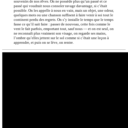
souvenirs de nos rêves. On ne possède plus qu’un passé et ce
passé qui voudrait nous consoler ravage davantage, si c’était
possible. On les appelle à nous en vain, mais un objet, une odeur,
quelques mots ou une chanson suffisent à faire venir à soi tout le
continent perdu des regrets. On s’y installe le temps que le temps
fasse ce qu’il sait faire : passer de nouveau, cette fois comme le
vent le fait parfois, emportant tout, sauf nous — et on est seul, on
ne reconnaît plus vraiment son visage, on regarde ses mains,
l’ombre qu’elles jettent sur le sol comme si c’était une leçon à
apprendre, et puis on se lève, on rentre.