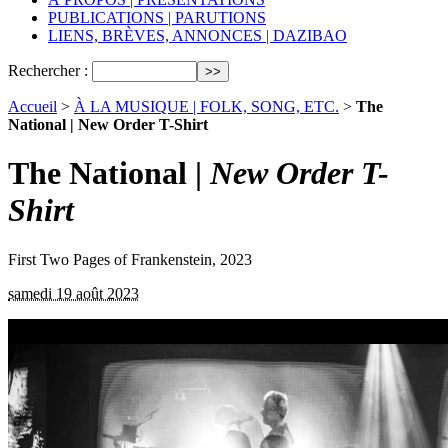
PUBLICATIONS | PARUTIONS
LIENS, BRÈVES, ANNONCES | DAZIBAO
Rechercher :
Accueil
>
À LA MUSIQUE | FOLK, SONG, ETC.
>
The
National | New Order T-Shirt
The National |
New Order T-
Shirt
First Two Pages of Frankenstein, 2023
samedi 19 août 2023