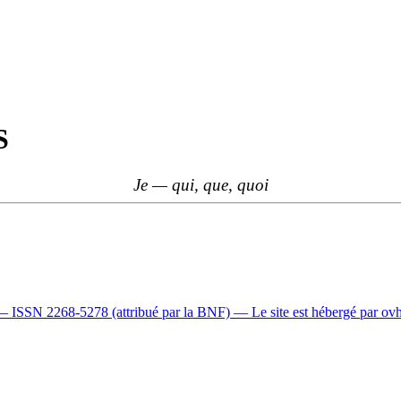
S
Je — qui, que, quoi
i — ISSN 2268-5278 (attribué par la BNF) — Le site est hébergé par ov