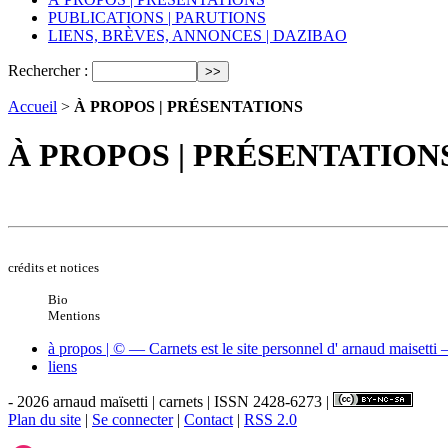
PUBLICATIONS | PARUTIONS
LIENS, BRÈVES, ANNONCES | DAZIBAO
Rechercher :
Accueil
>
À PROPOS | PRÉSENTATIONS
À PROPOS | PRÉSENTATION
crédits et notices
Bio
Mentions
à propos | ©
— Carnets est le site personnel d' arnaud maisett
liens
- 2026 arnaud maïsetti | carnets | ISSN 2428-6273 |
Plan du site
|
Se connecter
|
Contact
|
RSS 2.0