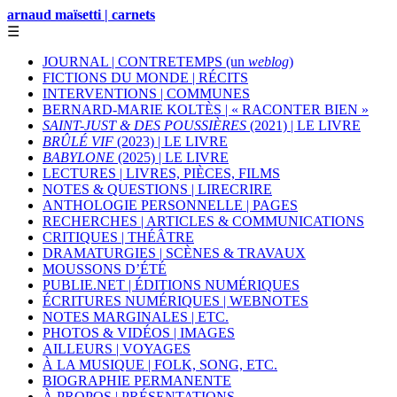
arnaud maïsetti | carnets
☰
JOURNAL | CONTRETEMPS (un
weblog
)
FICTIONS DU MONDE | RÉCITS
INTERVENTIONS | COMMUNES
BERNARD-MARIE KOLTÈS | « RACONTER BIEN »
SAINT-JUST & DES POUSSIÈRES
(2021) | LE LIVRE
BRÛLÉ VIF
(2023) | LE LIVRE
BABYLONE
(2025) | LE LIVRE
LECTURES | LIVRES, PIÈCES, FILMS
NOTES & QUESTIONS | LIRECRIRE
ANTHOLOGIE PERSONNELLE | PAGES
RECHERCHES | ARTICLES & COMMUNICATIONS
CRITIQUES | THÉÂTRE
DRAMATURGIES | SCÈNES & TRAVAUX
MOUSSONS D’ÉTÉ
PUBLIE.NET | ÉDITIONS NUMÉRIQUES
ÉCRITURES NUMÉRIQUES | WEBNOTES
NOTES MARGINALES | ETC.
PHOTOS & VIDÉOS | IMAGES
AILLEURS | VOYAGES
À LA MUSIQUE | FOLK, SONG, ETC.
BIOGRAPHIE PERMANENTE
À PROPOS | PRÉSENTATIONS