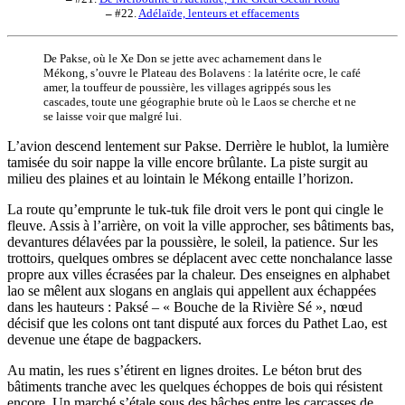
–
#22.
Adélaïde, lenteurs et effacements
De Pakse, où le Xe Don se jette avec acharnement dans le
Mékong, s’ouvre le Plateau des Bolavens : la latérite ocre, le café
amer, la touffeur de poussière, les villages agrippés sous les
cascades, toute une géographie brute où le Laos se cherche et ne
se laisse voir que malgré lui.
L’avion descend lentement sur Pakse. Derrière le hublot, la lumière
tamisée du soir nappe la ville encore brûlante. La piste surgit au
milieu des plaines et au lointain le Mékong entaille l’horizon.
La route qu’emprunte le tuk-tuk file droit vers le pont qui cingle le
fleuve. Assis à l’arrière, on voit la ville approcher, ses bâtiments bas,
devantures délavées par la poussière, le soleil, la patience. Sur les
trottoirs, quelques ombres se déplacent avec cette nonchalance lasse
propre aux villes écrasées par la chaleur. Des enseignes en alphabet
lao se mêlent aux slogans en anglais qui appellent aux échappées
dans les hauteurs : Paksé – « Bouche de la Rivière Sé », nœud
décisif que les colons ont tant disputé aux forces du Pathet Lao, est
devenue une étape de bagpackers.
Au matin, les rues s’étirent en lignes droites. Le béton brut des
bâtiments tranche avec les quelques échoppes de bois qui résistent
encore. Un marché s’étale sous des bâches entre les carcasses de