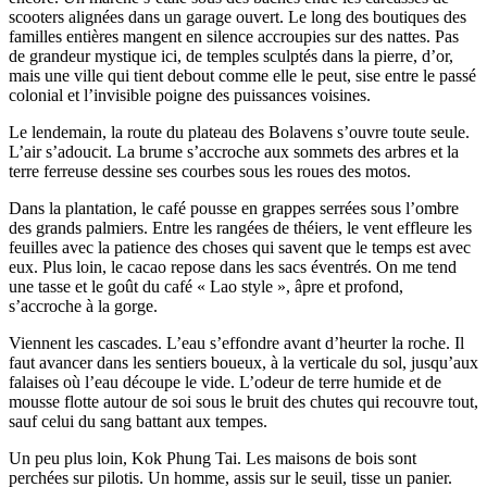
scooters alignées dans un garage ouvert. Le long des boutiques des
familles entières mangent en silence accroupies sur des nattes. Pas
de grandeur mystique ici, de temples sculptés dans la pierre, d’or,
mais une ville qui tient debout comme elle le peut, sise entre le passé
colonial et l’invisible poigne des puissances voisines.
Le lendemain, la route du plateau des Bolavens s’ouvre toute seule.
L’air s’adoucit. La brume s’accroche aux sommets des arbres et la
terre ferreuse dessine ses courbes sous les roues des motos.
Dans la plantation, le café pousse en grappes serrées sous l’ombre
des grands palmiers. Entre les rangées de théiers, le vent effleure les
feuilles avec la patience des choses qui savent que le temps est avec
eux. Plus loin, le cacao repose dans les sacs éventrés. On me tend
une tasse et le goût du café « Lao style », âpre et profond,
s’accroche à la gorge.
Viennent les cascades. L’eau s’effondre avant d’heurter la roche. Il
faut avancer dans les sentiers boueux, à la verticale du sol, jusqu’aux
falaises où l’eau découpe le vide. L’odeur de terre humide et de
mousse flotte autour de soi sous le bruit des chutes qui recouvre tout,
sauf celui du sang battant aux tempes.
Un peu plus loin, Kok Phung Tai. Les maisons de bois sont
perchées sur pilotis. Un homme, assis sur le seuil, tisse un panier.