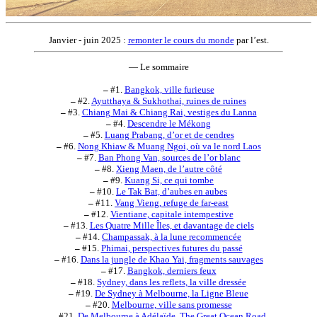
Janvier - juin 2025 :
remonter le cours du monde
par l’est.
— Le sommaire
–
#1.
Bangkok, ville furieuse
–
#2.
Ayutthaya & Sukhothai, ruines de ruines
–
#3.
Chiang Mai & Chiang Rai, vestiges du Lanna
–
#4.
Descendre le Mékong
–
#5.
Luang Prabang, d’or et de cendres
–
#6.
Nong Khiaw & Muang Ngoi, où va le nord Laos
–
#7.
Ban Phong Van, sources de l’or blanc
–
#8.
Xieng Maen, de l’autre côté
–
#9.
Kuang Si, ce qui tombe
–
#10.
Le Tak Bat, d’aubes en aubes
–
#11.
Vang Vieng, refuge de far-east
–
#12.
Vientiane, capitale intempestive
–
#13.
Les Quatre Mille Îles, et davantage de ciels
–
#14.
Champassak, à la lune recommencée
–
#15.
Phimai, perspectives futures du passé
–
#16.
Dans la jungle de Khao Yai, fragments sauvages
–
#17.
Bangkok, derniers feux
–
#18.
Sydney, dans les reflets, la ville dressée
–
#19.
De Sydney à Melbourne, la Ligne Bleue
–
#20.
Melbourne, ville sans promesse
–
#21.
De Melbourne à Adélaïde, The Great Ocean Road