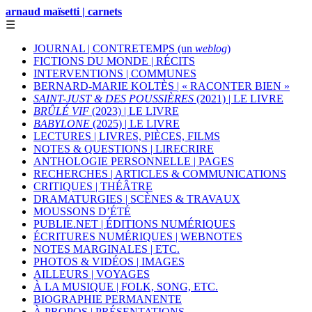
arnaud maïsetti | carnets
☰
JOURNAL | CONTRETEMPS (un
weblog
)
FICTIONS DU MONDE | RÉCITS
INTERVENTIONS | COMMUNES
BERNARD-MARIE KOLTÈS | « RACONTER BIEN »
SAINT-JUST & DES POUSSIÈRES
(2021) | LE LIVRE
BRÛLÉ VIF
(2023) | LE LIVRE
BABYLONE
(2025) | LE LIVRE
LECTURES | LIVRES, PIÈCES, FILMS
NOTES & QUESTIONS | LIRECRIRE
ANTHOLOGIE PERSONNELLE | PAGES
RECHERCHES | ARTICLES & COMMUNICATIONS
CRITIQUES | THÉÂTRE
DRAMATURGIES | SCÈNES & TRAVAUX
MOUSSONS D’ÉTÉ
PUBLIE.NET | ÉDITIONS NUMÉRIQUES
ÉCRITURES NUMÉRIQUES | WEBNOTES
NOTES MARGINALES | ETC.
PHOTOS & VIDÉOS | IMAGES
AILLEURS | VOYAGES
À LA MUSIQUE | FOLK, SONG, ETC.
BIOGRAPHIE PERMANENTE
À PROPOS | PRÉSENTATIONS