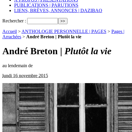
PUBLICATIONS | PARUTIONS
LIENS, BRÈVES, ANNONCES | DAZIBAO
Rechercher :
Accueil
>
ANTHOLOGIE PERSONNELLE | PAGES
>
Pages |
Arrachées
>
André Breton | Plutôt la vie
André Breton |
Plutôt la vie
au lendemain de
lundi 16 novembre 2015