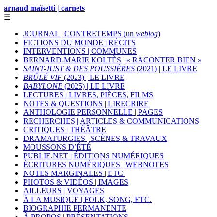
arnaud maïsetti | carnets
☰
JOURNAL | CONTRETEMPS (un
weblog
)
FICTIONS DU MONDE | RÉCITS
INTERVENTIONS | COMMUNES
BERNARD-MARIE KOLTÈS | « RACONTER BIEN »
SAINT-JUST & DES POUSSIÈRES
(2021) | LE LIVRE
BRÛLÉ VIF
(2023) | LE LIVRE
BABYLONE
(2025) | LE LIVRE
LECTURES | LIVRES, PIÈCES, FILMS
NOTES & QUESTIONS | LIRECRIRE
ANTHOLOGIE PERSONNELLE | PAGES
RECHERCHES | ARTICLES & COMMUNICATIONS
CRITIQUES | THÉÂTRE
DRAMATURGIES | SCÈNES & TRAVAUX
MOUSSONS D’ÉTÉ
PUBLIE.NET | ÉDITIONS NUMÉRIQUES
ÉCRITURES NUMÉRIQUES | WEBNOTES
NOTES MARGINALES | ETC.
PHOTOS & VIDÉOS | IMAGES
AILLEURS | VOYAGES
À LA MUSIQUE | FOLK, SONG, ETC.
BIOGRAPHIE PERMANENTE
À PROPOS | PRÉSENTATIONS