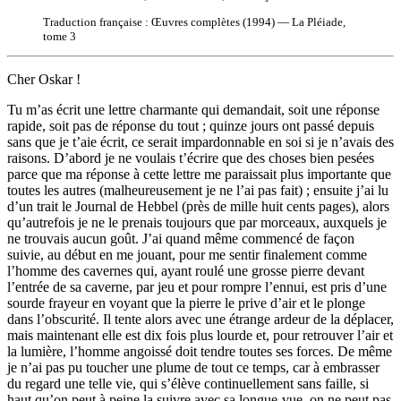
Traduction française : Œuvres complètes (1994) — La Pléiade,
tome 3
Cher Oskar !
Tu m’as écrit une lettre charmante qui demandait, soit une réponse
rapide, soit pas de réponse du tout ; quinze jours ont passé depuis
sans que je t’aie écrit, ce serait impardonnable en soi si je n’avais des
raisons. D’abord je ne voulais t’écrire que des choses bien pesées
parce que ma réponse à cette lettre me paraissait plus importante que
toutes les autres (malheureusement je ne l’ai pas fait) ; ensuite j’ai lu
d’un trait le Journal de Hebbel (près de mille huit cents pages), alors
qu’autrefois je ne le prenais toujours que par morceaux, auxquels je
ne trouvais aucun goût. J’ai quand même commencé de façon
suivie, au début en me jouant, pour me sentir finalement comme
l’homme des cavernes qui, ayant roulé une grosse pierre devant
l’entrée de sa caverne, par jeu et pour rompre l’ennui, est pris d’une
sourde frayeur en voyant que la pierre le prive d’air et le plonge
dans l’obscurité. Il tente alors avec une étrange ardeur de la déplacer,
mais maintenant elle est dix fois plus lourde et, pour retrouver l’air et
la lumière, l’homme angoissé doit tendre toutes ses forces. De même
je n’ai pas pu toucher une plume de tout ce temps, car à embrasser
du regard une telle vie, qui s’élève continuellement sans faille, si
haut qu’on peut à peine la suivre avec sa longue-vue, on ne peut pas