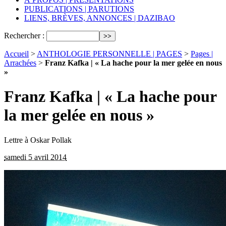
PUBLICATIONS | PARUTIONS
LIENS, BRÈVES, ANNONCES | DAZIBAO
Rechercher :
Accueil
>
ANTHOLOGIE PERSONNELLE | PAGES
>
Pages |
Arrachées
>
Franz Kafka | « La hache pour la mer gelée en nous
»
Franz Kafka | « La hache pour
la mer gelée en nous »
Lettre à Oskar Pollak
samedi 5 avril 2014