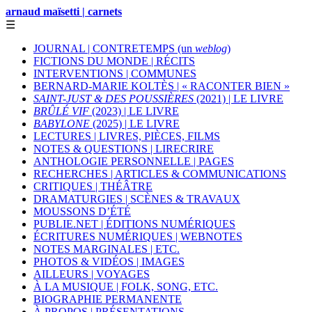
arnaud maïsetti | carnets
☰
JOURNAL | CONTRETEMPS (un
weblog
)
FICTIONS DU MONDE | RÉCITS
INTERVENTIONS | COMMUNES
BERNARD-MARIE KOLTÈS | « RACONTER BIEN »
SAINT-JUST & DES POUSSIÈRES
(2021) | LE LIVRE
BRÛLÉ VIF
(2023) | LE LIVRE
BABYLONE
(2025) | LE LIVRE
LECTURES | LIVRES, PIÈCES, FILMS
NOTES & QUESTIONS | LIRECRIRE
ANTHOLOGIE PERSONNELLE | PAGES
RECHERCHES | ARTICLES & COMMUNICATIONS
CRITIQUES | THÉÂTRE
DRAMATURGIES | SCÈNES & TRAVAUX
MOUSSONS D’ÉTÉ
PUBLIE.NET | ÉDITIONS NUMÉRIQUES
ÉCRITURES NUMÉRIQUES | WEBNOTES
NOTES MARGINALES | ETC.
PHOTOS & VIDÉOS | IMAGES
AILLEURS | VOYAGES
À LA MUSIQUE | FOLK, SONG, ETC.
BIOGRAPHIE PERMANENTE
À PROPOS | PRÉSENTATIONS