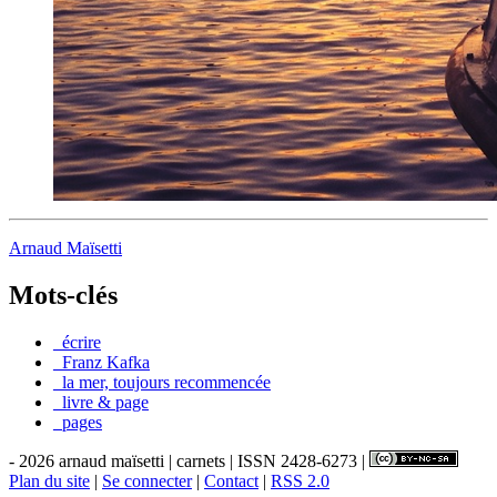
Arnaud Maïsetti
Mots-clés
_écrire
_Franz Kafka
_la mer, toujours recommencée
_livre & page
_pages
- 2026 arnaud maïsetti | carnets | ISSN 2428-6273 |
Plan du site
|
Se connecter
|
Contact
|
RSS 2.0