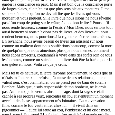
garder la conscience en paix. Mais il est bon que la conscience porte
de larges plaies, elle n’en est que plus sensible aux morsures. Il me
semble d’ailleurs qu’on ne devrait lire que les livres qui vous
mordent et vous piquent. Si le livre que nous lisons ne nous réveille
pas d’un coup de poing sur le crâne, à quoi bon le lire ? Pour qu’il
nous rende heureux, comme tu l’écris ? Mon Dieu, nous serions tout
aussi heureux si nous n’avions pas de livres, et des livres qui nous
rendent heureux, nous pourrions à la rigueur en écrire nous-mêmes.
En revanche, nous avons besoin de livres qui agissent sur nous
comme un malheur dont nous souffririons beaucoup, comme la mort
de quelqu’un que nous aimerions plus que nous-mêmes, comme si
nous étions proscrits, condamnés à vivre dans des forêts loin de tous
les hommes, comme un suicide — un livre doit être la hache pour la
mer gelée en nous. Voilà ce que je crois.
Mais toi tu es heureux, ta lettre rayonne positivement, je crois que tu
n’étais malheureux autrefois qu’à cause de ces relations qui ne te
valent rien, c’est bien naturel, on ne prend pas de bain de soleil à
l’ombre. Mais que je sois responsable de ton bonheur, ne le crois
pas. Au mieux, je le verrais ainsi : un sage, dont la sagesse était
cachée à ses propres yeux, rencontra un fou et s’entretint un moment
avec lui de choses apparemment très lointaines. La conversation
finie, comme le fou veut rentrer chez lui — il vivait dans un
pigeonnier —, l’autre lui saute au cou, l’embrasse et lui crie : merci,
merci, merci. Pourquoi ? La folie du fou avait été si grande qu’elle