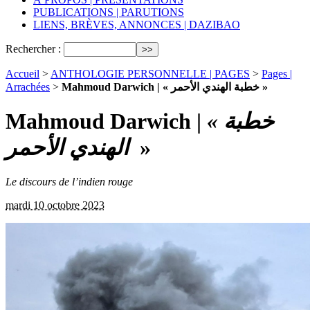
PUBLICATIONS | PARUTIONS
LIENS, BRÈVES, ANNONCES | DAZIBAO
Rechercher :
Accueil
>
ANTHOLOGIE PERSONNELLE | PAGES
>
Pages |
Arrachées
>
Mahmoud Darwich | « خطبة الهندي الأحمر »
Mahmoud Darwich |
« خطبة
الهندي الأحمر
»
Le discours de l’indien rouge
mardi 10 octobre 2023