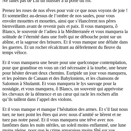
Ne faites pas de Lui un huissier à la porte du roi.
Prenez les roses de nos rêves pour voir ce que nous voyons de joie !
Et sommeillez au-dessus de l’ombre de nos saules, pour vous
envoler mouettes et mouettes, ainsi que s’élancèrent nos pères
bienveillants avant de revenir paix et paix. Il vous manquera, ô
Blancs, le souvenir de l’adieu à la Méditerranée et vous manquera la
solitude de l’éternité dans une forêt qui ne débouche point sur un
abîme, et la sagesse des brisures. Et il vous manque une défaite dans
les guerres. Et un rocher récalcitrant au déferlement du fleuve du
temps véloce.
Et il vous manquera une heure pour une quelconque contemplation,
pour que grandisse en vous un ciel nécessaire à la tourbe, une heure
pour hésiter devant deux chemins. Euripide un jour vous manquera,
et les poèmes de Canaan et des Babyloniens, et les chansons de
Salomon à Shulamit. Et vous manquera le lys sauvage pour la
nostalgie, et vous manquera, ô Blancs, un souvenir qui apprivoise
les chevaux de la démence et un cœur qui racle les rochers afin
qu’ils taillent dans l’appel des violons.
Et il vous manque et manque l’hésitation des armes. Et s’il faut nous
tuer, ne tuez point les êtres qui avec nous d’amitié se lièrent et ne
tuez pas notre passé. Et il vous manquera une trêve avec nos
fantômes dans les nuits stériles, un soleil moins enflammé, une lune
moins pleine, pour que le crime apparaisse moins fêté sur vos