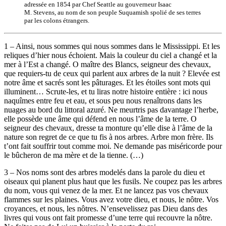
adressée en 1854 par Chef Seattle au gouverneur Isaac
M. Stevens, au nom de son peuple Suquamish spolié de ses terres
par les colons étrangers.
1 – Ainsi, nous sommes qui nous sommes dans le Mississippi. Et les
reliques d’hier nous échoient. Mais la couleur du ciel a changé et la
mer à l’Est a changé. O maître des Blancs, seigneur des chevaux,
que requiers-tu de ceux qui parlent aux arbres de la nuit ? Elevée est
notre âme et sacrés sont les pâturages. Et les étoiles sont mots qui
illuminent… Scrute-les, et tu liras notre histoire entière : ici nous
naquîmes entre feu et eau, et sous peu nous renaîtrons dans les
nuages au bord du littoral azuré. Ne meurtris pas davantage l’herbe,
elle possède une âme qui défend en nous l’âme de la terre. O
seigneur des chevaux, dresse ta monture qu’elle dise à l’âme de la
nature son regret de ce que tu fis à nos arbres. Arbre mon frère. Ils
t’ont fait souffrir tout comme moi. Ne demande pas miséricorde pour
le bûcheron de ma mère et de la tienne. (…)
3 – Nos noms sont des arbres modelés dans la parole du dieu et
oiseaux qui planent plus haut que les fusils. Ne coupez pas les arbres
du nom, vous qui venez de la mer. Et ne lancez pas vos chevaux
flammes sur les plaines. Vous avez votre dieu, et nous, le nôtre. Vos
croyances, et nous, les nôtres. N’ensevelissez pas Dieu dans des
livres qui vous ont fait promesse d’une terre qui recouvre la nôtre.