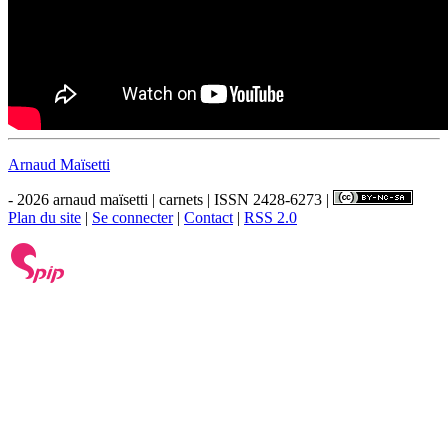
Arnaud Maïsetti
- 2026 arnaud maïsetti | carnets | ISSN 2428-6273 |
Plan du site
|
Se connecter
|
Contact
|
RSS 2.0