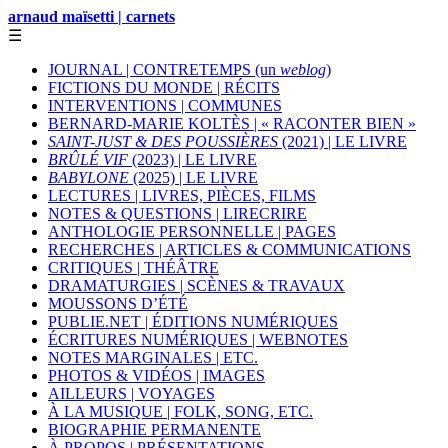
arnaud maïsetti | carnets
☰
JOURNAL | CONTRETEMPS (un
weblog
)
FICTIONS DU MONDE | RÉCITS
INTERVENTIONS | COMMUNES
BERNARD-MARIE KOLTÈS | « RACONTER BIEN »
SAINT-JUST & DES POUSSIÈRES
(2021) | LE LIVRE
BRÛLÉ VIF
(2023) | LE LIVRE
BABYLONE
(2025) | LE LIVRE
LECTURES | LIVRES, PIÈCES, FILMS
NOTES & QUESTIONS | LIRECRIRE
ANTHOLOGIE PERSONNELLE | PAGES
RECHERCHES | ARTICLES & COMMUNICATIONS
CRITIQUES | THÉÂTRE
DRAMATURGIES | SCÈNES & TRAVAUX
MOUSSONS D’ÉTÉ
PUBLIE.NET | ÉDITIONS NUMÉRIQUES
ÉCRITURES NUMÉRIQUES | WEBNOTES
NOTES MARGINALES | ETC.
PHOTOS & VIDÉOS | IMAGES
AILLEURS | VOYAGES
À LA MUSIQUE | FOLK, SONG, ETC.
BIOGRAPHIE PERMANENTE
À PROPOS | PRÉSENTATIONS