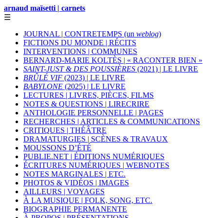
arnaud maïsetti | carnets
☰
JOURNAL | CONTRETEMPS (un
weblog
)
FICTIONS DU MONDE | RÉCITS
INTERVENTIONS | COMMUNES
BERNARD-MARIE KOLTÈS | « RACONTER BIEN »
SAINT-JUST & DES POUSSIÈRES
(2021) | LE LIVRE
BRÛLÉ VIF
(2023) | LE LIVRE
BABYLONE
(2025) | LE LIVRE
LECTURES | LIVRES, PIÈCES, FILMS
NOTES & QUESTIONS | LIRECRIRE
ANTHOLOGIE PERSONNELLE | PAGES
RECHERCHES | ARTICLES & COMMUNICATIONS
CRITIQUES | THÉÂTRE
DRAMATURGIES | SCÈNES & TRAVAUX
MOUSSONS D’ÉTÉ
PUBLIE.NET | ÉDITIONS NUMÉRIQUES
ÉCRITURES NUMÉRIQUES | WEBNOTES
NOTES MARGINALES | ETC.
PHOTOS & VIDÉOS | IMAGES
AILLEURS | VOYAGES
À LA MUSIQUE | FOLK, SONG, ETC.
BIOGRAPHIE PERMANENTE
À PROPOS | PRÉSENTATIONS