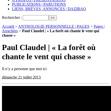
PUBLICATIONS | PARUTIONS
LIENS, BRÈVES, ANNONCES | DAZIBAO
Rechercher :
Accueil
>
ANTHOLOGIE PERSONNELLE | PAGES
>
Pages |
Arrachées
>
Paul Claudel | « La forêt où chante le vent qui
chasse »
Paul Claudel | « La forêt où
chante le vent qui chasse »
Il n’y a personne que moi ici
dimanche 21 juillet 2013