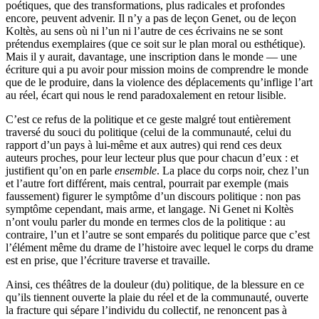
poétiques, que des transformations, plus radicales et profondes
encore, peuvent advenir. Il n’y a pas de leçon Genet, ou de leçon
Koltès, au sens où ni l’un ni l’autre de ces écrivains ne se sont
prétendus exemplaires (que ce soit sur le plan moral ou esthétique).
Mais il y aurait, davantage, une inscription dans le monde — une
écriture qui a pu avoir pour mission moins de comprendre le monde
que de le produire, dans la violence des déplacements qu’inflige l’art
au réel, écart qui nous le rend paradoxalement en retour lisible.
C’est ce refus de la politique et ce geste malgré tout entièrement
traversé du souci du politique (celui de la communauté, celui du
rapport d’un pays à lui-même et aux autres) qui rend ces deux
auteurs proches, pour leur lecteur plus que pour chacun d’eux : et
justifient qu’on en parle
ensemble
. La place du corps noir, chez l’un
et l’autre fort différent, mais central, pourrait par exemple (mais
faussement) figurer le symptôme d’un discours politique : non pas
symptôme cependant, mais arme, et langage. Ni Genet ni Koltès
n’ont voulu parler du monde en termes clos de la politique : au
contraire, l’un et l’autre se sont emparés du politique parce que c’est
l’élément même du drame de l’histoire avec lequel le corps du drame
est en prise, que l’écriture traverse et travaille.
Ainsi, ces théâtres de la douleur (du) politique, de la blessure en ce
qu’ils tiennent ouverte la plaie du réel et de la communauté, ouverte
la fracture qui sépare l’individu du collectif, ne renoncent pas à