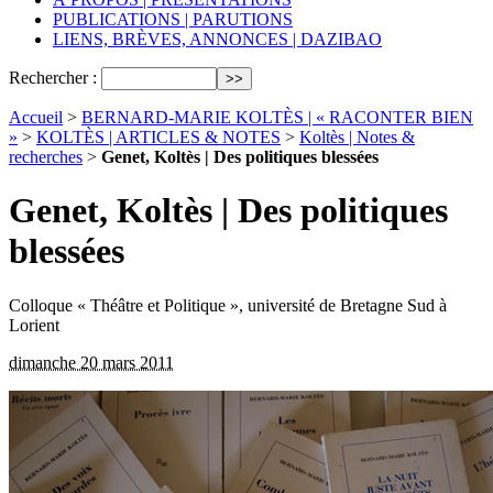
PUBLICATIONS | PARUTIONS
LIENS, BRÈVES, ANNONCES | DAZIBAO
Rechercher :
Accueil
>
BERNARD-MARIE KOLTÈS | « RACONTER BIEN
»
>
KOLTÈS | ARTICLES & NOTES
>
Koltès | Notes &
recherches
>
Genet, Koltès | Des politiques blessées
Genet, Koltès | Des politiques
blessées
Colloque « Théâtre et Politique », université de Bretagne Sud à
Lorient
dimanche 20 mars 2011