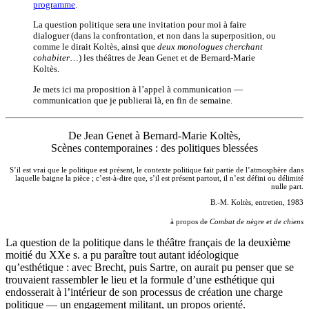
programme
.
La question politique sera une invitation pour moi à faire
dialoguer (dans la confrontation, et non dans la superposition, ou
comme le dirait Koltès, ainsi que
deux monologues cherchant
cohabiter
…) les théâtres de Jean Genet et de Bernard-Marie
Koltès.
Je mets ici ma proposition à l’appel à communication —
communication que je publierai là, en fin de semaine.
De Jean Genet à Bernard-Marie Koltès,
Scènes contemporaines : des politiques blessées
S’il est vrai que le politique est présent, le contexte politique fait partie de l’atmosphère dans
laquelle baigne la pièce ; c’est-à-dire que, s’il est présent partout, il n’est défini ou délimité
nulle part.
B.-M. Koltès, entretien, 1983
à propos de
Combat de nègre et de chiens
La question de la politique dans le théâtre français de la deuxième
moitié du XXe s. a pu paraître tout autant idéologique
qu’esthétique : avec Brecht, puis Sartre, on aurait pu penser que se
trouvaient rassembler le lieu et la formule d’une esthétique qui
endosserait à l’intérieur de son processus de création une charge
politique — un engagement militant, un propos orienté.