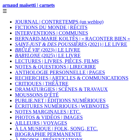
arnaud maïsetti | carnets
☰
JOURNAL | CONTRETEMPS (un
weblog
)
FICTIONS DU MONDE | RÉCITS
INTERVENTIONS | COMMUNES
BERNARD-MARIE KOLTÈS | « RACONTER BIEN »
SAINT-JUST & DES POUSSIÈRES
(2021) | LE LIVRE
BRÛLÉ VIF
(2023) | LE LIVRE
BABYLONE
(2025) | LE LIVRE
LECTURES | LIVRES, PIÈCES, FILMS
NOTES & QUESTIONS | LIRECRIRE
ANTHOLOGIE PERSONNELLE | PAGES
RECHERCHES | ARTICLES & COMMUNICATIONS
CRITIQUES | THÉÂTRE
DRAMATURGIES | SCÈNES & TRAVAUX
MOUSSONS D’ÉTÉ
PUBLIE.NET | ÉDITIONS NUMÉRIQUES
ÉCRITURES NUMÉRIQUES | WEBNOTES
NOTES MARGINALES | ETC.
PHOTOS & VIDÉOS | IMAGES
AILLEURS | VOYAGES
À LA MUSIQUE | FOLK, SONG, ETC.
BIOGRAPHIE PERMANENTE
À PROPOS | PRÉSENTATIONS