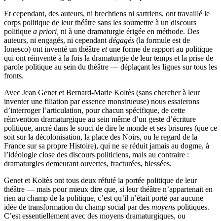
Et cependant, des auteurs, ni brechtiens ni sartriens, ont travaillé le
corps politique de leur théâtre sans les soumettre à un discours
politique
a priori,
ni à une dramaturgie érigée en méthode. Des
auteurs, ni engagés, ni cependant
dégagés
(la formule est de
Ionesco) ont inventé un théâtre
et
une forme de rapport au politique
qui ont réinventé à la fois la dramaturgie de leur temps et la prise de
parole politique au sein du théâtre — déplaçant les lignes sur tous les
fronts.
Avec Jean Genet et Bernard-Marie Koltès (sans chercher à leur
inventer une filiation par essence monstrueuse) nous essaierons
d’interroger l’articulation, pour chacun spécifique, de cette
réinvention dramaturgique au sein même d’un geste d’écriture
politique, ancré dans le souci de dire le monde et ses brisures (que ce
soit sur la décolonisation, la place des Noirs, ou le regard de la
France sur sa propre Histoire), qui ne se réduit jamais au dogme, à
l’idéologie close des discours politiciens, mais au contraire :
dramaturgies demeurant ouvertes, fracturées, blessées.
Genet et Koltès ont tous deux réfuté la portée politique de leur
théâtre — mais pour mieux dire que, si leur théâtre n’appartenait en
rien au champ de la politique, c’est qu’il n’était porté par aucune
idée de transformation du champ social par des
moyens
politiques.
C’est essentiellement avec des moyens dramaturgiques, ou