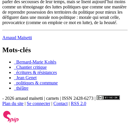
parler des secousses de leur temps, mais se lisent aujourd’hui moins
comme un témoignage des luttes politiques que comme une manière
de reprendre possession des territoires du politique pour mieux les
défigurer dans une morale non-politique : morale qui serait celle,
provocatrice (comme on emploie ce mot en lutte), de la
beauté
.
Arnaud Maïsetti
Mots-clés
_Bernard-Marie Koltès
_Chantier critique
_écritures & résistances
_Jean Genet
_politiques & commune
_théâtre
- 2026 arnaud maïsetti | carnets | ISSN 2428-6273 |
Plan du site
|
Se connecter
|
Contact
|
RSS 2.0