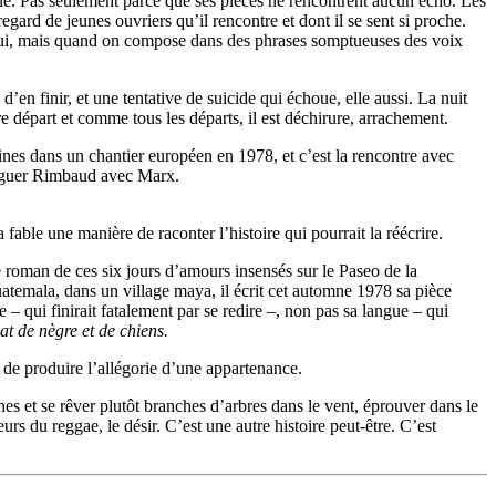
rible. Pas seulement parce que ses pièces ne rencontrent aucun écho. Les
egard de jeunes ouvriers qu’il rencontre et dont il se sent si proche.
pour lui, mais quand on compose dans des phrases somptueuses des voix
d’en finir, et une tentative de suicide qui échoue, elle aussi. La nuit
re départ et comme tous les départs, il est déchirure, arrachement.
aines dans un chantier européen en 1978, et c’est la rencontre avec
onjuguer Rimbaud avec Marx.
 fable une manière de raconter l’histoire qui pourrait la réécrire.
le roman de ces six jours d’amours insensés sur le Paseo de la
Guatemala, dans un village maya, il écrit cet automne 1978 sa pièce
e – qui finirait fatalement par se redire –, non pas sa langue – qui
t de nègre et de chiens.
 de produire l’allégorie d’une appartenance.
cines et se rêver plutôt branches d’arbres dans le vent, éprouver dans le
rs du reggae, le désir. C’est une autre histoire peut-être. C’est