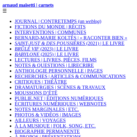
arnaud maïsetti | carnets
☰
JOURNAL | CONTRETEMPS (un
weblog
)
FICTIONS DU MONDE | RÉCITS
INTERVENTIONS | COMMUNES
BERNARD-MARIE KOLTÈS | « RACONTER BIEN »
SAINT-JUST & DES POUSSIÈRES
(2021) | LE LIVRE
BRÛLÉ VIF
(2023) | LE LIVRE
BABYLONE
(2025) | LE LIVRE
LECTURES | LIVRES, PIÈCES, FILMS
NOTES & QUESTIONS | LIRECRIRE
ANTHOLOGIE PERSONNELLE | PAGES
RECHERCHES | ARTICLES & COMMUNICATIONS
CRITIQUES | THÉÂTRE
DRAMATURGIES | SCÈNES & TRAVAUX
MOUSSONS D’ÉTÉ
PUBLIE.NET | ÉDITIONS NUMÉRIQUES
ÉCRITURES NUMÉRIQUES | WEBNOTES
NOTES MARGINALES | ETC.
PHOTOS & VIDÉOS | IMAGES
AILLEURS | VOYAGES
À LA MUSIQUE | FOLK, SONG, ETC.
BIOGRAPHIE PERMANENTE
À PROPOS | PRÉSENTATIONS