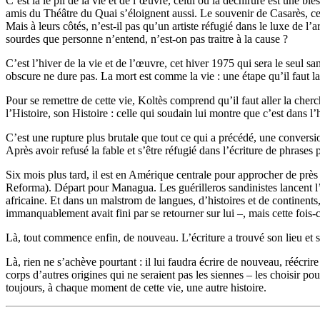
C’est là le pli de la vie et de l’œuvre, celui où la déchirure est une 
amis du Théâtre du Quai s’éloignent aussi. Le souvenir de Casarès, cette
Mais à leurs côtés, n’est-il pas qu’un artiste réfugié dans le luxe de 
sourdes que personne n’entend, n’est-on pas traitre à la cause ?
C’est l’hiver de la vie et de l’œuvre, cet hiver 1975 qui sera le seul sa
obscure ne dure pas. La mort est comme la vie : une étape qu’il faut lai
Pour se remettre de cette vie, Koltès comprend qu’il faut aller la cher
l’Histoire, son Histoire : celle qui soudain lui montre que c’est dans l
C’est une rupture plus brutale que tout ce qui a précédé, une conversi
Après avoir refusé la fable et s’être réfugié dans l’écriture de phrases
Six mois plus tard, il est en Amérique centrale pour approcher de près 
Reforma). Départ pour Managua. Les guérilleros sandinistes lancent l’of
africaine. Et dans un malstrom de langues, d’histoires et de continents, 
immanquablement avait fini par se retourner sur lui –, mais cette fois-
Là, tout commence enfin, de nouveau. L’écriture a trouvé son lieu et s
Là, rien ne s’achève pourtant : il lui faudra écrire de nouveau, réécrire 
corps d’autres origines qui ne seraient pas les siennes – les choisir po
toujours, à chaque moment de cette vie, une autre histoire.