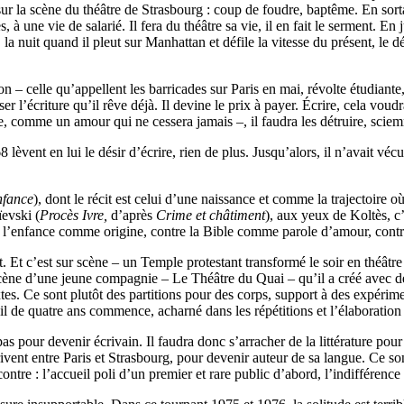
ur la scène du théâtre de Strasbourg : coup de foudre, baptême. En sortant,
, à une vie de salarié. Il fera du théâtre sa vie, il en fait le serment. E
 la nuit quand il pleut sur Manhattan et défile la vitesse du présent, le 
– celle qu’appellent les barricades sur Paris en mai, révolte étudiante, 
ser l’écriture qu’il rêve déjà. Il devine le prix à payer. Écrire, cela voud
ge, comme un amour qui ne cessera jamais –, il faudra les détruire, sciem
èvent en lui le désir d’écrire, rien de plus. Jusqu’alors, il n’avait vécu 
fance
), dont le récit est celui d’une naissance et comme la trajectoire o
ïevski (
Procès Ivre,
d’après
Crime et châtiment
), aux yeux de Koltès, c
contre l’enfance comme origine, contre la Bible comme parole d’amour, co
t. Et c’est sur scène – un Temple protestant transformé le soir en théâtr
n scène d’une jeune compagnie – Le Théâtre du Quai – qu’il a créé avec 
xtes. Ce sont plutôt des partitions pour des corps, support à des expéri
ail de quatre ans commence, acharné dans les répétitions et l’élaboratio
t pas pour devenir écrivain. Il faudra donc s’arracher de la littérature po
rivent entre Paris et Strasbourg, pour devenir auteur de sa langue. Ce so
ntre : l’accueil poli d’un premier et rare public d’abord, l’indifférence 