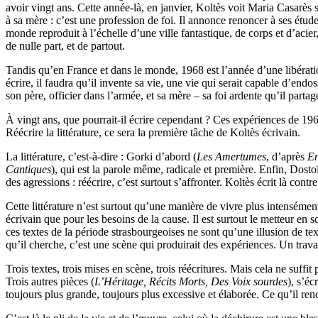
avoir vingt ans. Cette année-là, en janvier, Koltès voit Maria Casarès s
à sa mère : c’est une profession de foi. Il annonce renoncer à ses études
monde reproduit à l’échelle d’une ville fantastique, de corps et d’acier,
de nulle part, et de partout.
Tandis qu’en France et dans le monde, 1968 est l’année d’une libération 
écrire, il faudra qu’il invente sa vie, une vie qui serait capable d’endos
son père, officier dans l’armée, et sa mère – sa foi ardente qu’il parta
À vingt ans, que pourrait-il écrire cependant ? Ces expériences de 1968 l
Réécrire la littérature, ce sera la première tâche de Koltès écrivain.
La littérature, c’est-à-dire : Gorki d’abord (
Les Amertumes
, d’après
En
Cantiques
), qui est la parole même, radicale et première. Enfin, Dosto
des agressions : réécrire, c’est surtout s’affronter. Koltès écrit là 
Cette littérature n’est surtout qu’une manière de vivre plus intensémen
écrivain que pour les besoins de la cause. Il est surtout le metteur e
ces textes de la période strasbourgeoises ne sont qu’une illusion de te
qu’il cherche, c’est une scène qui produirait des expériences. Un trav
Trois textes, trois mises en scène, trois réécritures. Mais cela ne suffi
Trois autres pièces (
L’Héritage, Récits Morts, Des Voix sourdes
), s’éc
toujours plus grande, toujours plus excessive et élaborée. Ce qu’il renco