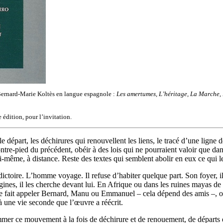
ernard-Marie Koltès en langue espagnole :
Les amertumes, L’héritage, La Marche, 
 édition, pour l’invitation.
départ, les déchirures qui renouvellent les liens, le tracé d’une ligne 
ntre-pied du précédent, obéir à des lois qui ne pourraient valoir que da
i-même, à distance. Reste des textes qui semblent abolir en eux ce qui l
tradictoire. L’homme voyage. Il refuse d’habiter quelque part. Son foyer,
igines, il les cherche devant lui. En Afrique ou dans les ruines mayas de T
 Se fait appeler Bernard, Manu ou Emmanuel – cela dépend des amis –, o
à une vie seconde que l’œuvre a réécrit.
 nommer ce mouvement à la fois de déchirure et de renouement, de départs