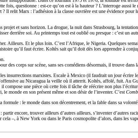
blessure insupportable. Dans ce tournant 1975 et 1976, la solitude est ter
 fois, questionne : est-ce qu’on est à la hauteur ? L’interroge aussi le r
l’art ? Il relit Marx : l’adhésion à la classe ouvrière est une évidence 
ns projet et sans horizon. La drogue, la nuit dans Strasbourg, la tentation 
sser derrière soi. Au printemps tout est oublié ou presque : c’est un aut
cher. Ailleurs. Et le plus loin. C’est l’Afrique, le Nigeria. Quelques sem
’histoire qu’il faut écrire. Koltès sait qu’il doit dès lors apprendre à c
on.
 pour des corps sur scène, sans ses comédiens désormais, il trouve dans la
les insurrections marxistes. Escale à Mexico (il faudrait un jour écrire 
fensive au Nicaragua la veille où il atterrit. Koltès, affolé, fuit. Au 
il compose une pièce où cette fois il tâche de réécrire non plus l’écritur
ci, le monde en son présent même et son désir de l’inventer. C’est
Comba
a formule : le monde dans son décentrement, et la fable dans sa volonté
: partir encore, trouver ailleurs d’autres ailleurs, s’inventer d’autres ra
ur cela –, à New York ou dans le Paris cosmopolite d’alors, dans les vapeu