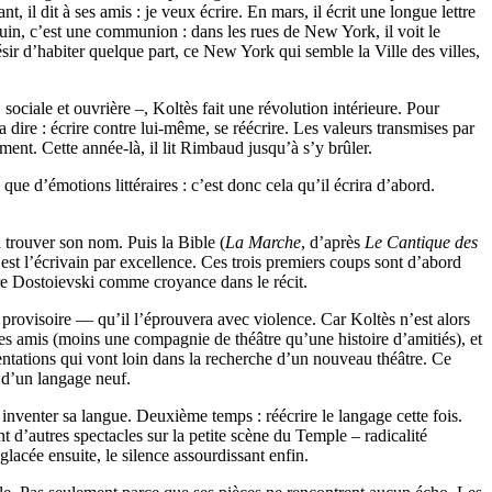
 il dit à ses amis : je veux écrire. En mars, il écrit une longue lettre
n juin, c’est une communion : dans les rues de New York, il voit le
désir d’habiter quelque part, ce New York qui semble la Ville des villes,
sociale et ouvrière –, Koltès fait une révolution intérieure. Pour
ra dire : écrire contre lui-même, se réécrire. Les valeurs transmises par
ment. Cette année-là, il lit Rimbaud jusqu’à s’y brûler.
que d’émotions littéraires : c’est donc cela qu’il écrira d’abord.
ù trouver son nom. Puis la Bible (
La Marche
, d’après
Le Cantique des
’est l’écrivain par excellence. Ces trois premiers coups sont d’abord
ntre Dostoievski comme croyance dans le récit.
e provisoire — qu’il l’éprouvera avec violence. Car Koltès n’est alors
des amis (moins une compagnie de théâtre qu’une histoire d’amitiés), et
mentations qui vont loin dans la recherche d’un nouveau théâtre. Ce
n d’un langage neuf.
ur inventer sa langue. Deuxième temps : réécrire le langage cette fois.
nt d’autres spectacles sur la petite scène du Temple – radicalité
glacée ensuite, le silence assourdissant enfin.