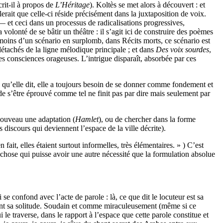
crit-il à propos de
L’Héritage
). Koltès se met alors à découvert : et
lerait que celle-ci réside précisément dans la juxtaposition de voix.
 et ceci dans un processus de radicalisations progressives,
lonté de se bâtir un théâtre : il s’agit ici de construire des poèmes
 moins d’un scénario en surplomb, dans Récits morts, ce scénario est
détachés de la ligne mélodique principale ; et dans
Des voix sourdes
,
des consciences orageuses. L’intrigue disparaît, absorbée par ces
se qu’elle dit, elle a toujours besoin de se donner comme fondement et
de s’être éprouvé comme tel ne finit pas par dire mais seulement par
 nouveau une adaptation (
Hamlet
), ou de chercher dans la forme
s discours qui deviennent l’espace de la ville décrite).
fait, elles étaient surtout informelles, très élémentaires. » ) C’est
e chose qui puisse avoir une autre nécessité que la formulation absolue
 se confond avec l’acte de parole : là, ce que dit le locuteur est sa
lement sa solitude. Soudain et comme miraculeusement (même si ce
 le traverse, dans le rapport à l’espace que cette parole constitue et