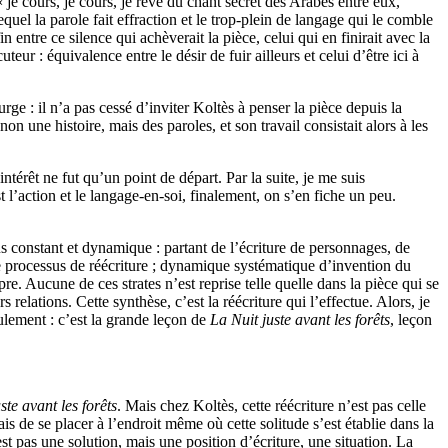
(« je cours, je cours, je rêve du chant secret des Arabes entre eux,
lequel la parole fait effraction et le trop-plein de langage qui le comble
in entre ce silence qui achèverait la pièce, celui qui en finirait avec la
cuteur : équivalence entre le désir de fuir ailleurs et celui d’être ici à
e : il n’a pas cessé d’inviter Koltès à penser la pièce depuis la
n une histoire, mais des paroles, et son travail consistait alors à les
térêt ne fut qu’un point de départ. Par la suite, je me suis
t l’action et le langage-en-soi, finalement, on s’en fiche un peu.
us constant et dynamique : partant de l’écriture de personnages, de
 processus de réécriture ; dynamique systématique d’invention du
pre. Aucune de ces strates n’est reprise telle quelle dans la pièce qui se
s relations. Cette synthèse, c’est la réécriture qui l’effectue. Alors, je
lement : c’est la grande leçon de
La Nuit juste avant les forêts
, leçon
ste avant les forêts
. Mais chez Koltès, cette réécriture n’est pas celle
is de se placer à l’endroit même où cette solitude s’est établie dans la
st pas une solution, mais une position d’écriture, une situation. La