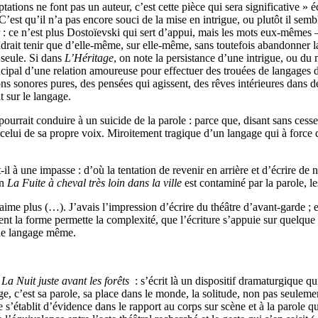
ations ne font pas un auteur, c’est cette pièce qui sera significative » é
C’est qu’il n’a pas encore souci de la mise en intrigue, ou plutôt il semb
 ce n’est plus Dostoïevski qui sert d’appui, mais les mots eux-mêmes —
ait tenir que d’elle-même, sur elle-même, sans toutefois abandonner la vo
 seule. Si dans
L’Héritage
, on note la persistance d’une intrigue, ou du
ncipal d’une relation amoureuse pour effectuer des trouées de langages 
ions sonores pures, des pensées qui agissent, des rêves intérieures dans 
t sur le langage.
pourrait conduire à un suicide de la parole : parce que, disant sans ces
 celui de sa propre voix. Miroitement tragique d’un langage qui à force 
l à une impasse : d’où la tentation de revenir en arrière et d’écrire de
an
La Fuite à cheval très loin dans la ville
est contaminé par la parole, le
aime plus (…). J’avais l’impression d’écrire du théâtre d’avant-garde ; en 
ment la forme permette la complexité, que l’écriture s’appuie sur quelqu
 le langage même.
,
La Nuit juste avant les forêts
: s’écrit là un dispositif dramaturgique qui
tage, c’est sa parole, sa place dans le monde, la solitude, non pas seu
s’établit d’évidence dans le rapport au corps sur scène et à la parole qui