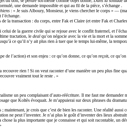
objet du don, se perdre soi-même comme objet donné,
Dans la solitude 
nformulé, une demande impossible et qui au fil de la pièce, s’échange .
chiens
: « Je suis Alboury, Monsieur, je viens chercher le corps » — (ma
t l’échange.
de la transaction : du corps, entre Fak et Claire (et entre Fak et Charle
 celui de la guerre civile qui se rejoue avec le conflit fraternel, et l’éch
ltime tractation, le
deal
qu’on négocie avec la vie et la mort et la somme
 jusqu’à ce qu’il n’y ait plus rien à tuer que le temps lui-même, la tempor
 de l’action) et son enjeu : ce qu’on donne, ce qu’on reçoit, ce qu’on res
a recouvre rien ! Si on veut raconter d’une manière un peu plus fine q
couvre vraiment tout le reste . »
rmalisme un peu complaisant d’auto-réécriture. Il me faut me demander m
e dosage que Koltès évoquait. Je m’appuierai sur deux phrases du drama
s ; maintenant, je crois que c’est de bien les raconter. Une réalité aussi
n ne peut l’inventer. Je n’ai plus le goût d’inventer des lieux abstraits,
a chose la plus importante que je connaisse et qui soit racontable, un dés
»