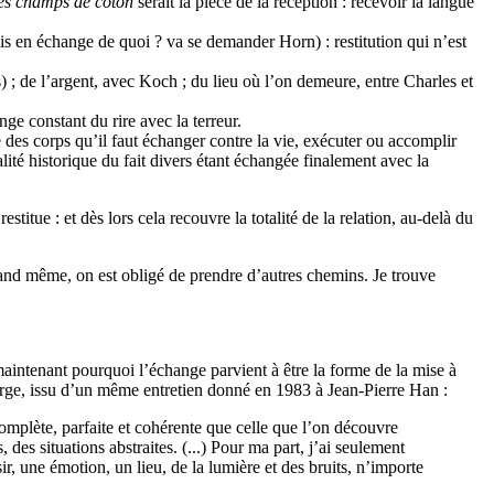
des champs de coton
serait la pièce de la réception : recevoir la langue
is en échange de quoi ? va se demander Horn) : restitution qui n’est
s) ; de l’argent, avec Koch ; du lieu où l’on demeure, entre Charles et
ange constant du rire avec la terreur.
 des corps qu’il faut échanger contre la vie, exécuter ou accomplir
alité historique du fait divers étant échangée finalement avec la
titue : et dès lors cela recouvre la totalité de la relation, au-delà du
uand même, on est obligé de prendre d’autres chemins. Je trouve
aintenant pourquoi l’échange parvient à être la forme de la mise à
turge, issu d’un même entretien donné en 1983 à Jean-Pierre Han :
 complète, parfaite et cohérente que celle que l’on découvre
 des situations abstraites. (...) Pour ma part, j’ai seulement
ir, une émotion, un lieu, de la lumière et des bruits, n’importe