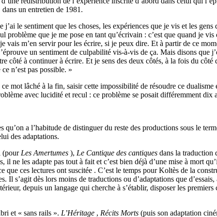
git d’une redistribution de l’expérience inscrite d’abord dans celui qu
, dans un entretien de 1981.
que j’ai le sentiment que les choses, les expériences que je vis et les gens
eul problème que je me pose en tant qu’écrivain : c’est que quand je vis
 je vais m’en servir pour les écrire, si je peux dire. Et à partir de ce mo
’éprouve un sentiment de culpabilité vis-à-vis de ça. Mais disons que j’é
e côté à continuer à écrire. Et je sens des deux côtés, à la fois du côté d
e ce n’est pas possible. »
ce mot lâché à la fin, saisir cette impossibilité de résoudre ce dualisme e
 problème avec lucidité et recul : ce problème se posait différemment dix
es qu’on a l’habitude de distinguer du reste des productions sous le ter
lui des adaptations.
 (pour
Les Amertumes
),
Le Cantique des cantiques
dans la traduction
, il ne les adapte pas tout à fait et c’est bien déjà d’une mise à mort qu’il
 que ces lectures ont suscitée . C’est le temps pour Koltès de la constr
. Il s’agit dès lors moins de traductions ou d’adaptations que d’essais, 
térieur, depuis un langage qui cherche à s’établir, disposer les premiers 
ri et « sans rails ».
L’Héritage
,
Récits Morts
(puis son adaptation cin