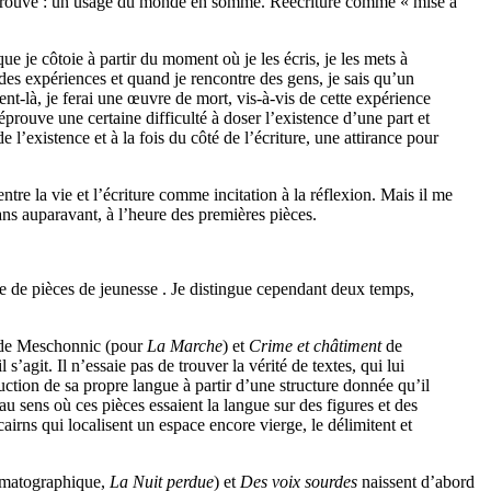
i l’éprouve : un usage du monde en somme. Réécriture comme « mise à
 que je côtoie à partir du moment où je les écris, je les mets à
 des expériences et quand je rencontre des gens, je sais qu’un
ment-là, je ferai une œuvre de mort, vis-à-vis de cette expérience
prouve une certaine difficulté à doser l’existence d’une part et
e l’existence et à la fois du côté de l’écriture, une attirance pour
ntre la vie et l’écriture comme incitation à la réflexion. Mais il me
 ans auparavant, à l’heure des premières pièces.
me de pièces de jeunesse . Je distingue cependant deux temps,
 de Meschonnic (pour
La Marche
) et
Crime et châtiment
de
 s’agit. Il n’essaie pas de trouver la vérité de textes, qui lui
uction de sa propre langue à partir d’une structure donnée qu’il
au sens où ces pièces essaient la langue sur des figures et des
cairns qui localisent un espace encore vierge, le délimitent et
ématographique,
La Nuit perdue
) et
Des voix sourdes
naissent d’abord