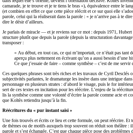
dans lequel elle s’oriente, devient l’orientation décisive. Koltès invente
camarade, je te trouve et je te tiens le bras »), équivalence entre le lan
(et combien en effet ce que cette pièce réécrit et ce sur quoi elle s’ados
parole, celui qui la réaliserait dans la parole : « je n’arrive pas à te dire
dire le désir d’ailleurs.
Je parlais de miracle — et je reviens sur ce mot : depuis 1971, Hubert
structure plutôt que depuis la parole (depuis la structuration davantage
transposer :
« Au début, en tout cas, ce qui m’importait, ce n’était pas tant 
aperçu plus nettement en écrivant qu’on a aussi besoin d’une histo
Ce que j’essaie de faire – comme synthèse – c’est de me servir
Ces quelques phrases sont très riches et les travaux de Cyril Desclés 
subjectivités parlantes, le dramaturge les insère dans une intrigue d
personnage en plusieurs strates : d’abord le visage, puis le for intérieu
sert de ces textes en incitation pour les réécrire. L’enjeu de la réécritur
lis la synthèse comme une volonté d’écrire la parole comme acte et c
que Koltès retiendra jusqu’à la fin.
Réécritures du « pur instant saisi »
Une fois trouvés et écrits ce lieu et cette formule, on peut réécrire. Et
de thèmes ou de motifs auxquels trop souvent on réduit son théâtre : il 
parole et s’est échangée. C’est que chaque pièce pose des problèmes d