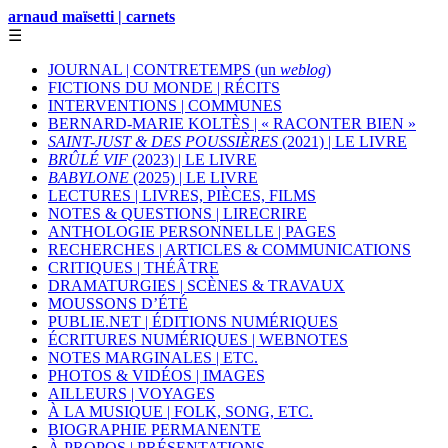
arnaud maïsetti | carnets
☰
JOURNAL | CONTRETEMPS (un
weblog
)
FICTIONS DU MONDE | RÉCITS
INTERVENTIONS | COMMUNES
BERNARD-MARIE KOLTÈS | « RACONTER BIEN »
SAINT-JUST & DES POUSSIÈRES
(2021) | LE LIVRE
BRÛLÉ VIF
(2023) | LE LIVRE
BABYLONE
(2025) | LE LIVRE
LECTURES | LIVRES, PIÈCES, FILMS
NOTES & QUESTIONS | LIRECRIRE
ANTHOLOGIE PERSONNELLE | PAGES
RECHERCHES | ARTICLES & COMMUNICATIONS
CRITIQUES | THÉÂTRE
DRAMATURGIES | SCÈNES & TRAVAUX
MOUSSONS D’ÉTÉ
PUBLIE.NET | ÉDITIONS NUMÉRIQUES
ÉCRITURES NUMÉRIQUES | WEBNOTES
NOTES MARGINALES | ETC.
PHOTOS & VIDÉOS | IMAGES
AILLEURS | VOYAGES
À LA MUSIQUE | FOLK, SONG, ETC.
BIOGRAPHIE PERMANENTE
À PROPOS | PRÉSENTATIONS