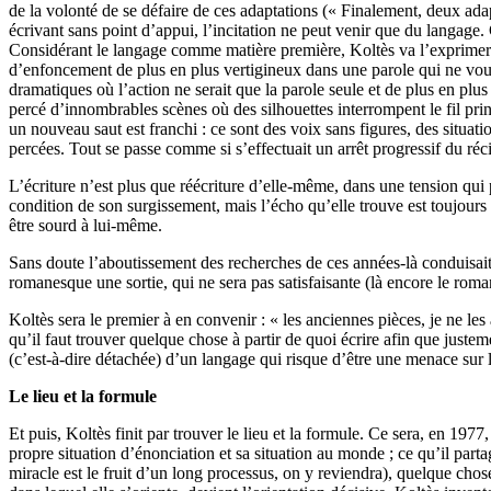
de la volonté de se défaire de ces adaptations (« Finalement, deux adapt
écrivant sans point d’appui, l’incitation ne peut venir que du langage. 
Considérant le langage comme matière première, Koltès va l’exprimer :
d’enfoncement de plus en plus vertigineux dans une parole qui ne voudr
dramatiques où l’action ne serait que la parole seule et de plus en plus
percé d’innombrables scènes où des silhouettes interrompent le fil pri
un nouveau saut est franchi : ce sont des voix sans figures, des situat
percées. Tout se passe comme si s’effectuait un arrêt progressif du réci
L’écriture n’est plus que réécriture d’elle-même, dans une tension qui 
condition de son surgissement, mais l’écho qu’elle trouve est toujours
être sourd à lui-même.
Sans doute l’aboutissement des recherches de ces années-là conduisait-i
romanesque une sortie, qui ne sera pas satisfaisante (là encore le rom
Koltès sera le premier à en convenir : « les anciennes pièces, je ne les 
qu’il faut trouver quelque chose à partir de quoi écrire afin que juste
(c’est-à-dire détachée) d’un langage qui risque d’être une menace sur
Le lieu et la formule
Et puis, Koltès finit par trouver le lieu et la formule. Ce sera, en 1977
propre situation d’énonciation et sa situation au monde ; ce qu’il par
miracle est le fruit d’un long processus, on y reviendra), quelque chose 