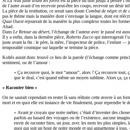
Si
La Nuit juste avant les forêts
est la pièce du don jusqu’à perdre l’
de l’autre avant d’en recevoir peut-être les coups, recevoir un désir i
La pièce de la restitution, ce serait sans doute
Combat de nègre et de 
pas le thème mais la manière dont s’envisage la langue, dont est réécri
Quai Ouest
rejouerait de la manière la plus complexe toutes les formes 
Abad.
Dans
Le Retour au désert
, l’échange de l’auteur avec le passé est aussi
Il y a enfin, dans la dernière pièce,
Roberto Zucco
qui interrogerait l’u
juste avant la fin : le père, la mère, l’inspecteur de police, l’enfant —
temporalité cosmique sur laquelle se termine la pièce.
Koltès aurait donc trouvé ce lieu de la parole (l’échange comme principe
sentiment, ou de l’amour :
« Ça recouvre quoi, le mot “amour”, alors ? Ça recouvre tout, ç
que le deal, c’est quand même un moyen sublime. Alors ça, ça re
« Raconter bien »
On ne saurait cependant en rester là sans réduire cette œuvre à un fo
mort et en quoi elle est instance de vie finalement, pour reprendre l
« Avant je croyais que notre métier, c’était d’inventer des chose
parfois au hasard des voyages ou de l’existence, aucune imaginatio
envie de raconter bien, un jour, avec les mots les plus simples, l
quoi qui soit un bout de notre monde et qui appartienne à tous. 