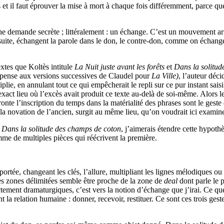
is et il faut éprouver la mise à mort à chaque fois différemment, parc
 une demande secrète ; littéralement : un échange. C’est un mouvement arrê
ensuite, échangent la parole dans le don, le contre-don, comme on échang
xtes que Koltès intitule
La Nuit juste avant les forêts
et
Dans la solitu
n pense aux versions successives de Claudel pour
La Ville)
, l’auteur déc
iplie, en annulant tout ce qui empêcherait le repli sur ce pur instant s
xact lieu où l’excès avait produit ce texte au-delà de soi-même. Alors le 
onte l’inscription du temps dans la matérialité des phrases sont le ges
la novation de l’ancien, surgit au même lieu, qu’on voudrait ici examine
t
Dans la solitude des champs de coton
, j’aimerais étendre cette hypothè
mme de multiples pièces qui réécrivent la première.
portée, changeant les clés, l’allure, multipliant les lignes mélodiques o
s zones délimitées semble être proche de la zone de
deal
dont parle le
ictement dramaturgiques, c’est vers la notion d’échange que j’irai. Ce qu
 la relation humaine : donner, recevoir, restituer. Ce sont ces trois geste