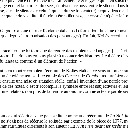
 l’équivalence entre l’acte théâtral recherché et le geste qui s’en saisit 
gage écrit et la parole adressée ; équivalence aussi entre le silence dans 
se, c’est le silence de celui à qui s’adresse le locuteur) ; équivalence enf
 ce que je dois te dire, il faudrait être ailleurs », ne cesse de répéter le lo
 Gignoux a joué un rôle fondamental dans la formation du jeune dramaturg
 que depuis la romanisation des personnages). En fait, Koltès réécrivait no
de raconter une histoire que de rendre des manières de langage. […] Cet in
ire. J’ai de plus en plus plaisir à raconter des histoires. Le théâtre c’es
 du langage comme d’un élément de l’action. »
ont bien montré combien l’écriture de Koltès était en ce sens un process
ans un deuxième temps. L’exemple des
Carnets
de
Combat
montre bien ce
r, ensuite une mise en situation réelle, enfin l’invention d’une parole pro
e de ces notes, c’est d’accomplir la synthèse entre les subjectivités et leur
omme relation, non plus de la rendre autonome comme acte de parole seu
 tout ce qui s’écrit ensuite peut se lire comme une réécriture de
La Nuit ju
ne s’agit pas de réécrire la solitude par exemple de la pièce de 1977, ma
ramaturgiques différents à son auteur :
La Nuit juste avant les forêts
n’e