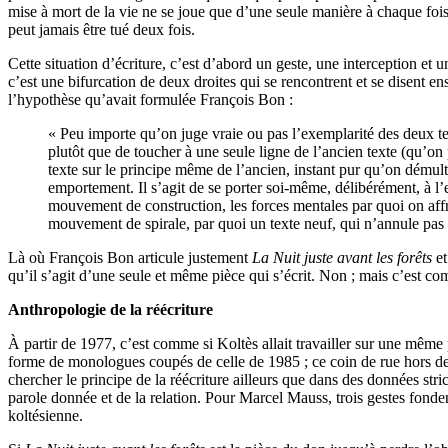
mise à mort de la vie ne se joue que d’une seule manière à chaque fo
peut jamais être tué deux fois.
Cette situation d’écriture, c’est d’abord un geste, une interception et
c’est une bifurcation de deux droites qui se rencontrent et se disent 
l’hypothèse qu’avait formulée François Bon :
« Peu importe qu’on juge vraie ou pas l’exemplarité des deux te
plutôt que de toucher à une seule ligne de l’ancien texte (qu’o
texte sur le principe même de l’ancien, instant pur qu’on démult
emportement. Il s’agit de se porter soi-même, délibérément, à l’e
mouvement de construction, les forces mentales par quoi on affr
mouvement de spirale, par quoi un texte neuf, qui n’annule pas 
Là où François Bon articule justement
La Nuit juste avant les forêts
e
qu’il s’agit d’une seule et même pièce qui s’écrit. Non ; mais c’est co
Anthropologie de la réécriture
À partir de 1977, c’est comme si Koltès allait travailler sur une même 
forme de monologues coupés de celle de 1985 ; ce coin de rue hors de
chercher le principe de la réécriture ailleurs que dans des données str
parole donnée et de la relation. Pour Marcel Mauss, trois gestes fondent
koltésienne.