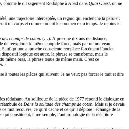
e que, comme le dit sagement Rodolphe à Abad dans
Quai Ouest
, on ne
té, une trajectoire interceptée, un regard qui enclenche la parole ;
erait un corps et comme on fait le commerce du temps. Je rejoins ici
de des champs de coton.
(…). À presque dix ans de distance,
ide de réexplorer le même coup de force, mais par un nouveau
aisi. Sauf qu’une approche consciente remplace forcément l’ancien
dispositif logique est autre, la phrase se transforme, mais le
te du même bras, la phrase tenue de même main. C’est ce
r. »
se à toutes les pièces qui suivent. Je ne veux pas forcer le trait et dire
u les réduisant. Au soliloque de la pièce de 1977 répond le dialogue en
 préambule de
Dans la solitude des champs de coton.
Mais si je devais
e ce mot recouvre, ce qu’il cache et ce qu’il déploie : échange de la
s qui constituent, il me semble, l’anthropologie de la réécriture