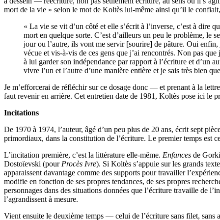
à dessein — réécriture, non pas seulement écriture, au sens où il s’a
mort de la vie » selon le mot de Koltès lui-même ainsi qu’il le confiait
« La vie se vit d’un côté et elle s’écrit à l’inverse, c’est à dire 
mort en quelque sorte. C’est d’ailleurs un peu le problème, le s
jour ou l’autre, ils vont me servir [sourire] de pâture. Oui enfin,
vécue et vis-à-vis de ces gens que j’ai rencontrés. Non pas que j
à lui garder son indépendance par rapport à l’écriture et d’un autr
vivre l’un et l’autre d’une manière entière et je sais très bien qu
Je m’efforcerai de réfléchir sur ce dosage donc — et prenant à la lettre 
faut revenir en arrière. Cet entretien date de 1981, Koltès pose ici le
Incitations
De 1970 à 1974, l’auteur, âgé d’un peu plus de 20 ans, écrit sept pièc
primordiaux, dans la constitution de l’écriture. Le premier temps est ce
L’incitation première, c’est la littérature elle-même.
Enfances
de Gorki
Dostoïevski (pour
Procès Ivre
). Si Koltès s’appuie sur les grands textes
apparaissent davantage comme des supports pour travailler l’expérience
modifie en fonction de ses propres tendances, de ses propres recherches
personnages dans des situations données que l’écriture travaille de l’in
l’agrandissent à mesure.
Vient ensuite le deuxième temps — celui de l’écriture sans filet, sans ab