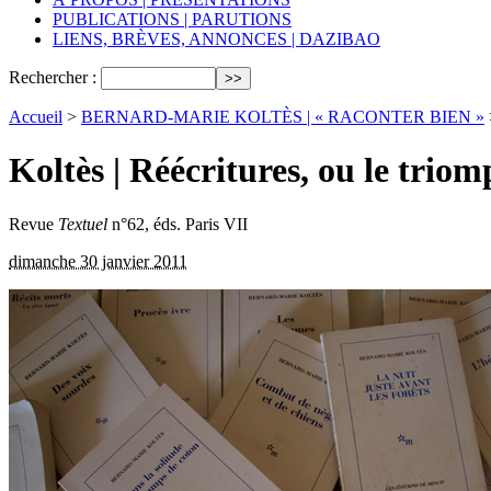
PUBLICATIONS | PARUTIONS
LIENS, BRÈVES, ANNONCES | DAZIBAO
Rechercher :
Accueil
>
BERNARD-MARIE KOLTÈS | « RACONTER BIEN »
Koltès | Réécritures, ou le trio
Revue
Textuel
n°62, éds. Paris VII
dimanche 30 janvier 2011