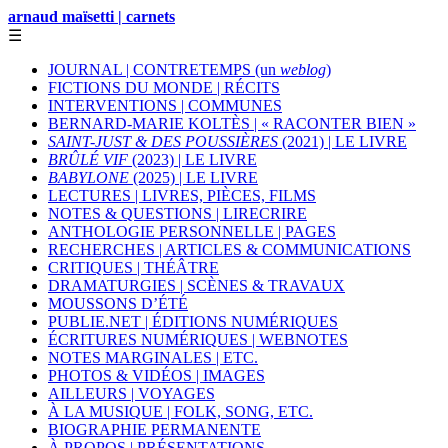
arnaud maïsetti | carnets
☰
JOURNAL | CONTRETEMPS (un
weblog
)
FICTIONS DU MONDE | RÉCITS
INTERVENTIONS | COMMUNES
BERNARD-MARIE KOLTÈS | « RACONTER BIEN »
SAINT-JUST & DES POUSSIÈRES
(2021) | LE LIVRE
BRÛLÉ VIF
(2023) | LE LIVRE
BABYLONE
(2025) | LE LIVRE
LECTURES | LIVRES, PIÈCES, FILMS
NOTES & QUESTIONS | LIRECRIRE
ANTHOLOGIE PERSONNELLE | PAGES
RECHERCHES | ARTICLES & COMMUNICATIONS
CRITIQUES | THÉÂTRE
DRAMATURGIES | SCÈNES & TRAVAUX
MOUSSONS D’ÉTÉ
PUBLIE.NET | ÉDITIONS NUMÉRIQUES
ÉCRITURES NUMÉRIQUES | WEBNOTES
NOTES MARGINALES | ETC.
PHOTOS & VIDÉOS | IMAGES
AILLEURS | VOYAGES
À LA MUSIQUE | FOLK, SONG, ETC.
BIOGRAPHIE PERMANENTE
À PROPOS | PRÉSENTATIONS