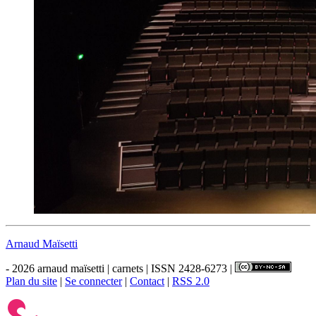
Arnaud Maïsetti
- 2026 arnaud maïsetti | carnets | ISSN 2428-6273 |
Plan du site
|
Se connecter
|
Contact
|
RSS 2.0