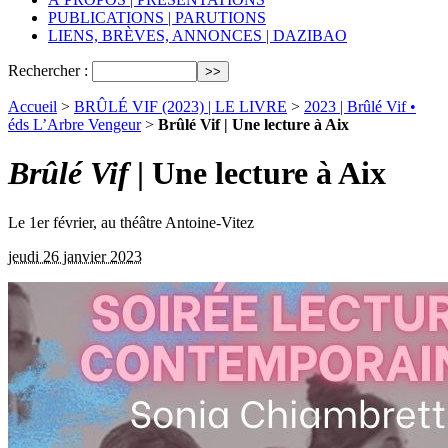
PUBLICATIONS | PARUTIONS
LIENS, BRÈVES, ANNONCES | DAZIBAO
Rechercher :
Accueil
>
BRÛLÉ VIF (2023) | LE LIVRE
>
2023 | Brûlé Vif •
éds L’Arbre Vengeur
>
Brûlé Vif | Une lecture à Aix
Brûlé Vif
| Une lecture à Aix
Le 1er février, au théâtre Antoine-Vitez
jeudi 26 janvier 2023