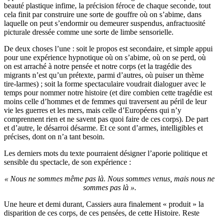
beauté plastique infime, la précision féroce de chaque seconde, tout
cela finit par construire une sorte de gouffre où on s’abime, dans
laquelle on peut s’endormir ou demeurer suspendus, anfractuosité
picturale dressée comme une sorte de limbe sensorielle.
De deux choses l’une : soit le propos est secondaire, et simple appui
pour une expérience hypnotique où on s’abime, où on se perd, où
on est arraché à notre pensée et notre corps (et la tragédie des
migrants n’est qu’un prétexte, parmi d’autres, où puiser un thème
tire-larmes) ; soit la forme spectaculaire voudrait dialoguer avec le
temps pour nommer notre histoire (et dire combien cette tragédie est
moins celle d’hommes et de femmes qui traversent au péril de leur
vie les guerres et les mers, mais celle d’Européens qui n’y
comprennent rien et ne savent pas quoi faire de ces corps). De part
et d’autre, le désarroi désarme. Et ce sont d’armes, intelligibles et
précises, dont on n’a tant besoin.
Les derniers mots du texte pourraient désigner l’aporie politique et
sensible du spectacle, de son expérience :
« Nous ne sommes même pas là. Nous sommes venus, mais nous ne
sommes pas là ».
Une heure et demi durant, Cassiers aura finalement « produit » la
disparition de ces corps, de ces pensées, de cette Histoire. Reste