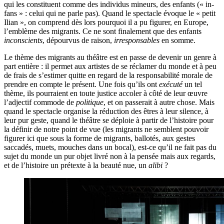
qui les constituent comme des individus mineurs, des enfants (« in-
fans » : celui qui ne parle pas). Quand le spectacle évoque le « petit
Ilian », on comprend dès lors pourquoi il a pu figurer, en Europe,
l’emblème des migrants. Ce ne sont finalement que des enfants
inconscients
, dépourvus de raison,
irresponsables
en somme.
Le thème des migrants au théâtre est en passe de devenir un genre à
part entière : il permet aux artistes de se réclamer du monde et à peu
de frais de s’estimer quitte en regard de la responsabilité morale de
prendre en compte le présent. Une fois qu’ils ont
exécuté
un tel
thème, ils pourraient en toute justice accoler à côté de leur œuvre
l’adjectif commode de
politique
, et on passerait à autre chose. Mais
quand le spectacle organise la réduction des êtres à leur silence, à
leur pur geste, quand le théâtre se déploie à partir de l’histoire pour
la définir de notre point de vue (les migrants ne semblent pouvoir
figurer ici que sous la forme de migrants, ballotés, aux gestes
saccadés, muets, mouches dans un bocal), est-ce qu’il ne fait pas du
sujet du monde un pur objet livré non à la pensée mais aux regards,
et de l’histoire un prétexte à la beauté nue, un
alibi
?