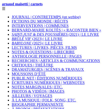
arnaud maïsetti | carnets
☰
JOURNAL | CONTRETEMPS (un
weblog
)
FICTIONS DU MONDE | RÉCITS
INTERVENTIONS | COMMUNES
BERNARD-MARIE KOLTÈS | « RACONTER BIEN »
SAINT-JUST & DES POUSSIÈRES
(2021) | LE LIVRE
BRÛLÉ VIF
(2023) | LE LIVRE
BABYLONE
(2025) | LE LIVRE
LECTURES | LIVRES, PIÈCES, FILMS
NOTES & QUESTIONS | LIRECRIRE
ANTHOLOGIE PERSONNELLE | PAGES
RECHERCHES | ARTICLES & COMMUNICATIONS
CRITIQUES | THÉÂTRE
DRAMATURGIES | SCÈNES & TRAVAUX
MOUSSONS D’ÉTÉ
PUBLIE.NET | ÉDITIONS NUMÉRIQUES
ÉCRITURES NUMÉRIQUES | WEBNOTES
NOTES MARGINALES | ETC.
PHOTOS & VIDÉOS | IMAGES
AILLEURS | VOYAGES
À LA MUSIQUE | FOLK, SONG, ETC.
BIOGRAPHIE PERMANENTE
À PROPOS | PRÉSENTATIONS