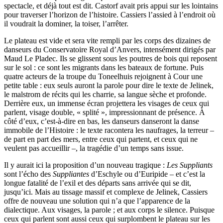
spectacle, et déjà tout est dit. Castorf avait pris appui sur les lointains
pour traverser l’horizon de l’histoire. Cassiers l’assied à l’endroit où
il voudrait la dominer, la toiser, l’arrêter.
Le plateau est vide et sera vite rempli par les corps des dizaines de
danseurs du Conservatoire Royal d’Anvers, intensément dirigés par
Maud Le Pladec. Ils se glissent sous les poutres de bois qui reposent
sur le sol : ce sont les migrants dans les bateaux de fortune. Puis
quatre acteurs de la troupe du Toneelhuis rejoignent à Cour une
petite table : eux seuls auront la parole pour dire le texte de Jelinek,
le malstrom de récits qui les charrie, sa langue sèche et profonde.
Derrière eux, un immense écran projettera les visages de ceux qui
parlent, visage double, « splité », impressionnant de présence. À
côté d’eux, c’est-à-dire en bas, les danseurs danseront la danse
immobile de l’Histoire : le texte racontera les naufrages, la terreur –
de part en part des mers, entre ceux qui partent, et ceux qui ne
veulent pas accueillir –, la tragédie d’un temps sans issue.
Il y aurait ici la proposition d’un nouveau tragique :
Les Suppliants
sont l’écho des
Suppliantes
d’Eschyle ou d’Euripide – et c’est la
longue fatalité de l’exil et des départs sans arrivée qui se dit,
jusqu’ici. Mais au tissage massif et complexe de Jelinek, Cassiers
offre de nouveau une solution qui n’a que l’apparence de la
dialectique. Aux visages, la parole ; et aux corps le silence. Puisque
ceux qui parlent sont aussi ceux qui surplombent le plateau sur les