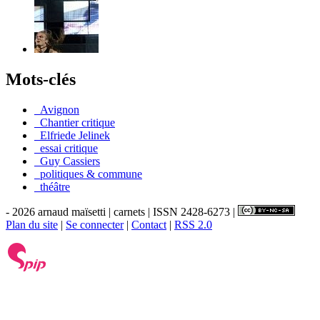
Mots-clés
_Avignon
_Chantier critique
_Elfriede Jelinek
_essai critique
_Guy Cassiers
_politiques & commune
_théâtre
- 2026 arnaud maïsetti | carnets | ISSN 2428-6273 |
Plan du site
|
Se connecter
|
Contact
|
RSS 2.0