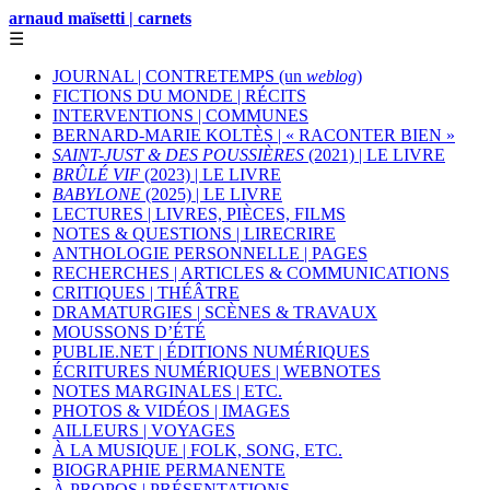
arnaud maïsetti | carnets
☰
JOURNAL | CONTRETEMPS (un
weblog
)
FICTIONS DU MONDE | RÉCITS
INTERVENTIONS | COMMUNES
BERNARD-MARIE KOLTÈS | « RACONTER BIEN »
SAINT-JUST & DES POUSSIÈRES
(2021) | LE LIVRE
BRÛLÉ VIF
(2023) | LE LIVRE
BABYLONE
(2025) | LE LIVRE
LECTURES | LIVRES, PIÈCES, FILMS
NOTES & QUESTIONS | LIRECRIRE
ANTHOLOGIE PERSONNELLE | PAGES
RECHERCHES | ARTICLES & COMMUNICATIONS
CRITIQUES | THÉÂTRE
DRAMATURGIES | SCÈNES & TRAVAUX
MOUSSONS D’ÉTÉ
PUBLIE.NET | ÉDITIONS NUMÉRIQUES
ÉCRITURES NUMÉRIQUES | WEBNOTES
NOTES MARGINALES | ETC.
PHOTOS & VIDÉOS | IMAGES
AILLEURS | VOYAGES
À LA MUSIQUE | FOLK, SONG, ETC.
BIOGRAPHIE PERMANENTE
À PROPOS | PRÉSENTATIONS