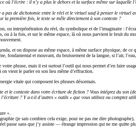
e où l’écrire : il n’y a plus le dehors et la surface même sur laquelle l
y a pas de dichotomie entre le réel et le virtuel sauf à penser le virtuel 
r la première fois, le texte se mêle directement à son contexte ?
ion, ou interpénétration du réel, du symbolique et de l’imaginaire : l’écr
, ou à la fois, et sur le même espace, là où nous parvient le bruit du m
n mouvement.
e agenda, et on dispose au même espace, à même surface physique, de ce 
me, fondamental et mouvant, du bruissement de la langue, si l’air, l’eau, l
otre phrase, mais il est surtout l’outil qui nous permet d’en faire usage,
i on vient le parler en son lieu même d’effraction.
énergie vitale qui composent les phrases désormais.
 et le contexte dans votre écriture de fiction ? Vous intégrez du son (d
l’écriture ? Y a-t-il d’autres « outils » que vous utilisez ou comptez uti
ure ».
raphie (je sais combien cela exige, pour ne pas me dire photographe), mai
éel passe sans que j’y assiste — étrange impression qui ne me quitte plus