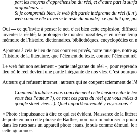
part les moyens d’appréhension du réel, et d’autre part la surfac
profondeurs. »
Si je comprends bien, le web fait partie intégrante du réel (il n’
web comme elle traverse le reste du monde), ce qui fait que, pou
Oui — ce qu’invite à penser le net, c’est bien cette explosion, diffract
inventer la réalité, la prolonger de mondes possibles, et en même temps
mémoire de l’histoire, dictionnaires, bibliothèques, encyclopédies e
Ajoutons à cela le lieu de nos courriers privés, notre musique, notr
l’histoire de la littérature, que l’élément du texte, comme l’élément mê
Le web fait non seulement « partie intégrante du réel », pour reprendre v
lieu où le réel devient une partie intégrante de nos vies. C’est pourquo
Auteurs qui refusent internet : auteurs qui se coupent sciemment de l’
Comment traduisez-vous concrètement cette tension entre le texte
vous êtes l’auteur ?), ce sont ces parts du réel que vous mêlez à 
google street view…). Quel apport/nouveauté y voyez-vous ?
« Photo : impuissance à dire ce qui est évident. Naissance de la littérat
Je porte en moi cette phrase de Barthes, non pour m’autoriser la photog
dans les rues sans un appareil photo ; sans, je suis comme démuni, le r
cette ignorance.