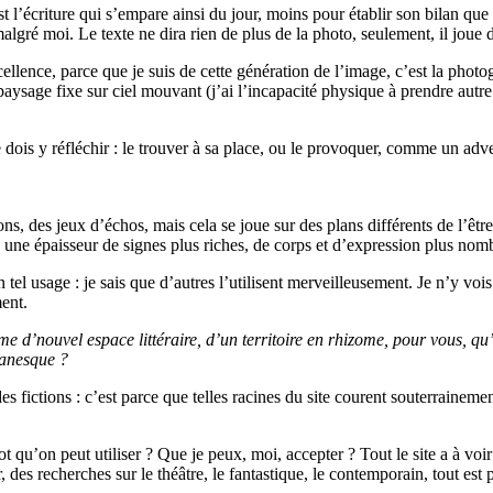
est l’écriture qui s’empare ainsi du jour, moins pour établir son bilan qu
algré moi. Le texte ne dira rien de plus de la photo, seulement, il joue
cellence, parce que je suis de cette génération de l’image, c’est la photo
ge fixe sur ciel mouvant (j’ai l’incapacité physique à prendre autre cho
 dois y réfléchir : le trouver à sa place, ou le provoquer, comme un adv
tions, des jeux d’échos, mais cela se joue sur des plans différents de l’êt
e une épaisseur de signes plus riches, de corps et d’expression plus nom
n tel usage : je sais que d’autres l’utilisent merveilleusement. Je n’y voi
ent.
e d’nouvel espace littéraire, d’un territoire en rhizome, pour vous, qu’
manesque ?
des fictions : c’est parce que telles racines du site courent souterrainem
t qu’on peut utiliser ? Que je peux, moi, accepter ? Tout le site a à voir 
eur, des recherches sur le théâtre, le fantastique, le contemporain, tout 