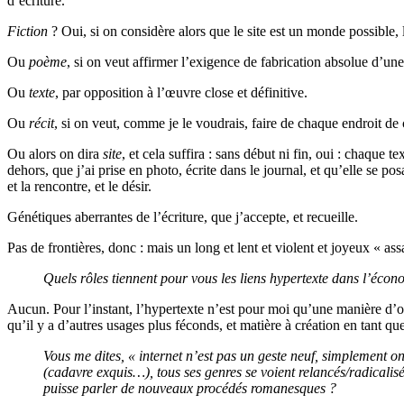
d’écriture.
Fiction
? Oui, si on considère alors que le site est un monde possible
Ou
poème
, si on veut affirmer l’exigence de fabrication absolue d’u
Ou
texte
, par opposition à l’œuvre close et définitive.
Ou
récit
, si on veut, comme je le voudrais, faire de chaque endroit de
Ou alors on dira
site
, et cela suffira : sans début ni fin, oui : chaque t
dehors, que j’ai prise en photo, écrite dans le journal, et qu’elle se posa
et la rencontre, et le désir.
Génétiques aberrantes de l’écriture, que j’accepte, et recueille.
Pas de frontières, donc : mais un long et lent et violent et joyeux « ass
Quels rôles tiennent pour vous les liens hypertexte dans l’économ
Aucun. Pour l’instant, l’hypertexte n’est pour moi qu’une manière d’ou
qu’il y a d’autres usages plus féconds, et matière à création en tant que
Vous me dites, « internet n’est pas un geste neuf, simplement on r
(cadavre exquis…), tous ses genres se voient relancés/radicalis
puisse parler de nouveaux procédés romanesques ?