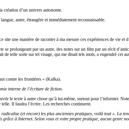
, la création d’un univers autonome.
ne langue, autre, étrangère et immédiatement reconnaissable.
 ce site une manière de raconter à ma mesure ces expériences de vie et d
exte se prolongeant par un autre, des notes sur un film par un récit d’antici
it de telle sorte sur tel visage, qui me disait tels mots, a engendré cet aut
aut contre les frontières » (Kafka).
ie interne de l’écriture de fiction.
vrir le texte à autre chose qu’à lui-même, surtout pour l’informer. Not
 telle. Il faudra l’écrire. Les recherches continuent.
adicalise (et encore) les plus anciennes pratiques, voilà tout ». La tenue
és grâce à Internet. Selon vous et votre propre pratique, aucun genre no