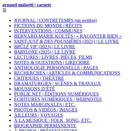
arnaud maïsetti | carnets
☰
JOURNAL | CONTRETEMPS (un
weblog
)
FICTIONS DU MONDE | RÉCITS
INTERVENTIONS | COMMUNES
BERNARD-MARIE KOLTÈS | « RACONTER BIEN »
SAINT-JUST & DES POUSSIÈRES
(2021) | LE LIVRE
BRÛLÉ VIF
(2023) | LE LIVRE
BABYLONE
(2025) | LE LIVRE
LECTURES | LIVRES, PIÈCES, FILMS
NOTES & QUESTIONS | LIRECRIRE
ANTHOLOGIE PERSONNELLE | PAGES
RECHERCHES | ARTICLES & COMMUNICATIONS
CRITIQUES | THÉÂTRE
DRAMATURGIES | SCÈNES & TRAVAUX
MOUSSONS D’ÉTÉ
PUBLIE.NET | ÉDITIONS NUMÉRIQUES
ÉCRITURES NUMÉRIQUES | WEBNOTES
NOTES MARGINALES | ETC.
PHOTOS & VIDÉOS | IMAGES
AILLEURS | VOYAGES
À LA MUSIQUE | FOLK, SONG, ETC.
BIOGRAPHIE PERMANENTE
À PROPOS | PRÉSENTATIONS