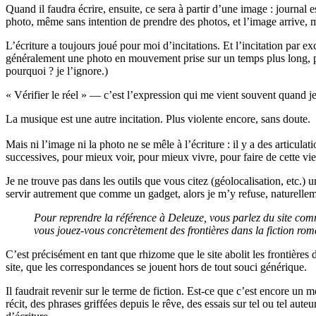
Quand il faudra écrire, ensuite, ce sera à partir d’une image : journal 
photo, même sans intention de prendre des photos, et l’image arrive, m
L’écriture a toujours joué pour moi d’incitations. Et l’incitation par ex
généralement une photo en mouvement prise sur un temps plus long, paysa
pourquoi ? je l’ignore.)
« Vérifier le réel » — c’est l’expression qui me vient souvent quand je
La musique est une autre incitation. Plus violente encore, sans doute.
Mais ni l’image ni la photo ne se mêle à l’écriture : il y a des articula
successives, pour mieux voir, pour mieux vivre, pour faire de cette vi
Je ne trouve pas dans les outils que vous citez (géolocalisation, etc.) u
servir autrement que comme un gadget, alors je m’y refuse, naturellem
Pour reprendre la référence à Deleuze, vous parlez du site comm
vous jouez-vous concrètement des frontières dans la fiction ro
C’est précisément en tant que rhizome que le site abolit les frontières 
site, que les correspondances se jouent hors de tout souci générique.
Il faudrait revenir sur le terme de fiction. Est-ce que c’est encore un mo
récit, des phrases griffées depuis le rêve, des essais sur tel ou tel aut