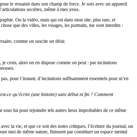
e pour le ressaisir dans son champ de force. Je sors avec un appareil
 d’articulations secrètes, même à mes yeux.
graphie. Ou la vidéo, mais qui est dans mon site, plus rare, et
se que des villes, les visages, les portraits, me sont interdits :
ersaire, comme on suscite un désir.
re, je crois, alors on en dispose comme on peut : par incitations
breuses.
s pas, pour l’instant, d’incitations suffisamment essentiels pour m’en
est-ce qu’écrire (une histoire) sans début ni fin ? Comment
ent sous lui pour rejoindre tels autres lieux improbables de ce même
avec la vie, et que ce soit des notes critiques, l’écriture du journal, un
est pour moi de même nature, finissent par constituer un espace mental