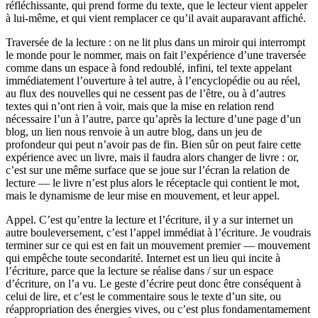
réfléchissante, qui prend forme du texte, que le lecteur vient appeler
à lui-même, et qui vient remplacer ce qu’il avait auparavant affiché.
Traversée de la lecture : on ne lit plus dans un miroir qui interrompt
le monde pour le nommer, mais on fait l’expérience d’une traversée
comme dans un espace à fond redoublé, infini, tel texte appelant
immédiatement l’ouverture à tel autre, à l’encyclopédie ou au réel,
au flux des nouvelles qui ne cessent pas de l’être, ou à d’autres
textes qui n’ont rien à voir, mais que la mise en relation rend
nécessaire l’un à l’autre, parce qu’après la lecture d’une page d’un
blog, un lien nous renvoie à un autre blog, dans un jeu de
profondeur qui peut n’avoir pas de fin. Bien sûr on peut faire cette
expérience avec un livre, mais il faudra alors changer de livre : or,
c’est sur une même surface que se joue sur l’écran la relation de
lecture — le livre n’est plus alors le réceptacle qui contient le mot,
mais le dynamisme de leur mise en mouvement, et leur appel.
Appel. C’est qu’entre la lecture et l’écriture, il y a sur internet un
autre bouleversement, c’est l’appel immédiat à l’écriture. Je voudrais
terminer sur ce qui est en fait un mouvement premier — mouvement
qui empêche toute secondarité. Internet est un lieu qui incite à
l’écriture, parce que la lecture se réalise dans / sur un espace
d’écriture, on l’a vu. Le geste d’écrire peut donc être conséquent à
celui de lire, et c’est le commentaire sous le texte d’un site, ou
réappropriation des énergies vives, ou c’est plus fondamentamement