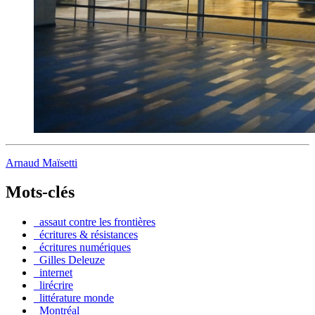
Arnaud Maïsetti
Mots-clés
_assaut contre les frontières
_écritures & résistances
_écritures numériques
_Gilles Deleuze
_internet
_lirécrire
_littérature monde
_Montréal