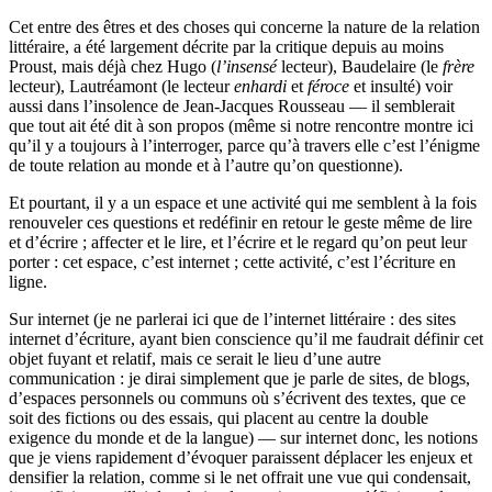
Cet entre des êtres et des choses qui concerne la nature de la relation
littéraire, a été largement décrite par la critique depuis au moins
Proust, mais déjà chez Hugo (
l’insensé
lecteur), Baudelaire (le
frère
lecteur), Lautréamont (le lecteur
enhardi
et
féroce
et insulté) voir
aussi dans l’insolence de Jean-Jacques Rousseau — il semblerait
que tout ait été dit à son propos (même si notre rencontre montre ici
qu’il y a toujours à l’interroger, parce qu’à travers elle c’est l’énigme
de toute relation au monde et à l’autre qu’on questionne).
Et pourtant, il y a un espace et une activité qui me semblent à la fois
renouveler ces questions et redéfinir en retour le geste même de lire
et d’écrire ; affecter et le lire, et l’écrire et le regard qu’on peut leur
porter : cet espace, c’est internet ; cette activité, c’est l’écriture en
ligne.
Sur internet (je ne parlerai ici que de l’internet littéraire : des sites
internet d’écriture, ayant bien conscience qu’il me faudrait définir cet
objet fuyant et relatif, mais ce serait le lieu d’une autre
communication : je dirai simplement que je parle de sites, de blogs,
d’espaces personnels ou communs où s’écrivent des textes, que ce
soit des fictions ou des essais, qui placent au centre la double
exigence du monde et de la langue) — sur internet donc, les notions
que je viens rapidement d’évoquer paraissent déplacer les enjeux et
densifier la relation, comme si le net offrait une vue qui condensait,