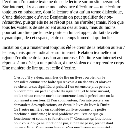
l’écriture d’un autre texte né de cette lecture sur un site personnel.
Sur internet, il y a comme une puissance d’écriture — une écriture
toujours en puissance, dont la lecture n’est qu’un terme dialectique,
d’une dialectique qu’avec Benjamin on peut qualifier de
non-
résultative
, puisqu’elle ne se résout pas, ne s’arrête jamais. Non que
tous les visiteurs de site soient aussi des auteurs, mais du moins
pourrait-on dire que le texte porte en lui cet appel, du fait de cette
dynamique, de cet espace, et de ce temps immédiat qui incite.
Incitation qui a finalement toujours été le cœur de la relation auteur /
lecteur, mais qui se radicalise sur internet. Relation textuelle qui
rejoue l’érotique de la passion amoureuse, l’écriture sur internet est
réponse à un désir, à une pulsion, à une violence de reprendre corps.
Une manière de lire qui est celle d’écrire.
C’est qu’il y a deux manières de lire un livre : ou bien on le
considère comme une boîte qui renvoie à un dedans, et alors on
va chercher ses signifiés, et puis, si l’on est encore plus pervers
ou corrompu, on part en quête du signifiant, et le livre suivant,
on le traitera comme une boite contenue dans la précédente ou la
contenant à son tour. Et l’on commentera, l’on interprétera, on
demandera des explications, on écrira le livre du livre à l’infini.
Ou l’autre manière : on considère un livre comme une petite
machine a-sinifiante ; le seul problème est : “est-ce que ça
fonctionne, et comme ça fonctionne ?” Comment ça fonctionne
pour vous ? Si ça ne fonctionne pas, si rien ne passe, prenez dont
un autre livre. Cette autre lecture, c’est une lecture en intensité :