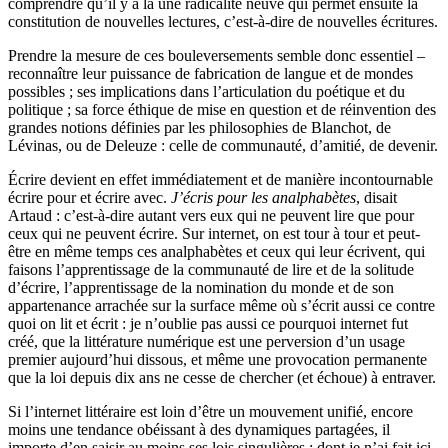
comprendre qu’il y a là une radicalité neuve qui permet ensuite la
constitution de nouvelles lectures, c’est-à-dire de nouvelles écritures.
Prendre la mesure de ces bouleversements semble donc essentiel –
reconnaître leur puissance de fabrication de langue et de mondes
possibles ; ses implications dans l’articulation du poétique et du
politique ; sa force éthique de mise en question et de réinvention des
grandes notions définies par les philosophies de Blanchot, de
Lévinas, ou de Deleuze : celle de communauté, d’amitié, de devenir.
Écrire devient en effet immédiatement et de manière incontournable
écrire pour et écrire avec.
J’écris pour les analphabètes
, disait
Artaud : c’est-à-dire autant vers eux qui ne peuvent lire que pour
ceux qui ne peuvent écrire. Sur internet, on est tour à tour et peut-
être en même temps ces analphabètes et ceux qui leur écrivent, qui
faisons l’apprentissage de la communauté de lire et de la solitude
d’écrire, l’apprentissage de la nomination du monde et de son
appartenance arrachée sur la surface même où s’écrit aussi ce contre
quoi on lit et écrit : je n’oublie pas aussi ce pourquoi internet fut
créé, que la littérature numérique est une perversion d’un usage
premier aujourd’hui dissous, et même une provocation permanente
que la loi depuis dix ans ne cesse de chercher (et échoue) à entraver.
Si l’internet littéraire est loin d’être un mouvement unifié, encore
moins une tendance obéissant à des dynamiques partagées, il
importe d’en saisir au moins ses lois singulières : dont je n’ai fait ici