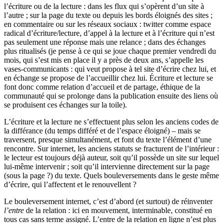
l’écriture ou de la lecture : dans les flux qui s’opèrent d’un site à
l’autre ; sur la page du texte ou depuis les bords éloignés des sites ;
en commentaire ou sur les réseaux sociaux : twitter comme espace
radical d’écriture/lecture, d’appel à la lecture et à l’écriture qui n’est
pas seulement une réponse mais une relance ; dans des échanges
plus ritualisés (je pense à ce qui se joue chaque premier vendredi du
mois, qui s’est mis en place il y a près de deux ans, s’appelle les
vases-communicants : qui veut propose à tel site d’écrire chez lui, et
en échange se propose de l’accueillir chez lui. Écriture et lecture se
font donc comme relation d’accueil et de partage, éthique de la
communauté qui se prolonge dans la publication ensuite des liens où
se produisent ces échanges sur la toile).
L’écriture et la lecture ne s’effectuent plus selon les anciens codes de
la différance (du temps différé et de l’espace éloigné) – mais se
traversent, presque simultanément, et font du texte l’élément d’une
rencontre. Sur internet, les anciens statuts se fracturent de l’intérieur :
le lecteur est toujours déjà auteur, soit qu’il possède un site sur lequel
lui-même intervenir ; soit qu’il intervienne directement sur la page
(sous la page ?) du texte. Quels bouleversements dans le geste même
d’écrire, qui l’affectent et le renouvellent ?
Le bouleversement internet, c’est d’abord (et surtout) de réinventer
l’entre
de la relation : ici en mouvement, interminable, constitué en
tous cas sans terme assigné. L’entre de la relation en ligne n’est plus