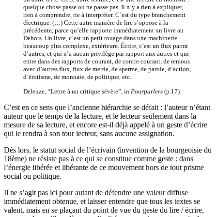
quelque chose passe ou ne passe pas. Il n’y a rien à expliquer,
rien à comprendre, rie à interpréter. C’est du type branchement
électrique. (…) Cette autre manière de lire s’oppose à la
précédente, parce qu’elle rapporte immédiatement un livre au
Dehors. Un livre, c’est un petit rouage dans une machinerie
beaucoup plus complexe, extérieure. Écrire, c’est un flux parmi
d’autres, et qui n’a aucun privilège par rapport aux autres et qui
entre dans des rapports de courant, de contre courant, de remous
avec d’autres flux, flux de merde, de sperme, de parole, d’action,
d’érotisme, de monnaie, de politique, etc.
Deleuze, “Lettre à un critique sévère”, in
Pourparlers
(p.17)
C’est en ce sens que l’ancienne hiérarchie se défait : l’auteur n’étant
auteur que le temps de la lecture, et le lecteur seulement dans la
mesure de sa lecture, et encore est-il déjà appelé à un geste d’écrire
qui le rendra à son tour lecteur, sans aucune assignation.
Dès lors, le statut social de l’écrivain (invention de la bourgeoisie du
18ème) ne résiste pas à ce qui se constitue comme geste : dans
l’énergie libérée et libérante de ce mouvement hors de tout prisme
social ou politique.
Il ne s’agit pas ici pour autant de défendre une valeur diffuse
immédiatement obtenue, et laisser entendre que tous les textes se
valent, mais en se plaçant du point de vue du geste du lire / écrire,