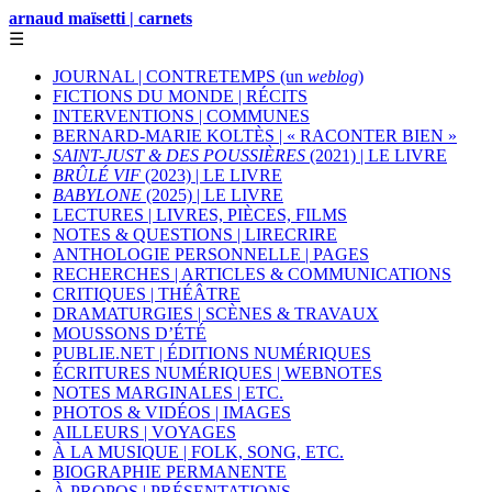
arnaud maïsetti | carnets
☰
JOURNAL | CONTRETEMPS (un
weblog
)
FICTIONS DU MONDE | RÉCITS
INTERVENTIONS | COMMUNES
BERNARD-MARIE KOLTÈS | « RACONTER BIEN »
SAINT-JUST & DES POUSSIÈRES
(2021) | LE LIVRE
BRÛLÉ VIF
(2023) | LE LIVRE
BABYLONE
(2025) | LE LIVRE
LECTURES | LIVRES, PIÈCES, FILMS
NOTES & QUESTIONS | LIRECRIRE
ANTHOLOGIE PERSONNELLE | PAGES
RECHERCHES | ARTICLES & COMMUNICATIONS
CRITIQUES | THÉÂTRE
DRAMATURGIES | SCÈNES & TRAVAUX
MOUSSONS D’ÉTÉ
PUBLIE.NET | ÉDITIONS NUMÉRIQUES
ÉCRITURES NUMÉRIQUES | WEBNOTES
NOTES MARGINALES | ETC.
PHOTOS & VIDÉOS | IMAGES
AILLEURS | VOYAGES
À LA MUSIQUE | FOLK, SONG, ETC.
BIOGRAPHIE PERMANENTE
À PROPOS | PRÉSENTATIONS