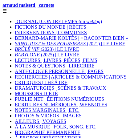
arnaud maïsetti | carnets
☰
JOURNAL | CONTRETEMPS (un
weblog
)
FICTIONS DU MONDE | RÉCITS
INTERVENTIONS | COMMUNES
BERNARD-MARIE KOLTÈS | « RACONTER BIEN »
SAINT-JUST & DES POUSSIÈRES
(2021) | LE LIVRE
BRÛLÉ VIF
(2023) | LE LIVRE
BABYLONE
(2025) | LE LIVRE
LECTURES | LIVRES, PIÈCES, FILMS
NOTES & QUESTIONS | LIRECRIRE
ANTHOLOGIE PERSONNELLE | PAGES
RECHERCHES | ARTICLES & COMMUNICATIONS
CRITIQUES | THÉÂTRE
DRAMATURGIES | SCÈNES & TRAVAUX
MOUSSONS D’ÉTÉ
PUBLIE.NET | ÉDITIONS NUMÉRIQUES
ÉCRITURES NUMÉRIQUES | WEBNOTES
NOTES MARGINALES | ETC.
PHOTOS & VIDÉOS | IMAGES
AILLEURS | VOYAGES
À LA MUSIQUE | FOLK, SONG, ETC.
BIOGRAPHIE PERMANENTE
À PROPOS | PRÉSENTATIONS