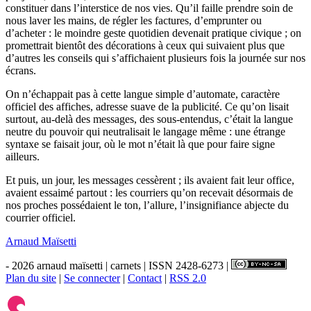
constituer dans l’interstice de nos vies. Qu’il faille prendre soin de
nous laver les mains, de régler les factures, d’emprunter ou
d’acheter : le moindre geste quotidien devenait pratique civique ; on
promettrait bientôt des décorations à ceux qui suivaient plus que
d’autres les conseils qui s’affichaient plusieurs fois la journée sur nos
écrans.
On n’échappait pas à cette langue simple d’automate, caractère
officiel des affiches, adresse suave de la publicité. Ce qu’on lisait
surtout, au-delà des messages, des sous-entendus, c’était la langue
neutre du pouvoir qui neutralisait le langage même : une étrange
syntaxe se faisait jour, où le mot n’était là que pour faire signe
ailleurs.
Et puis, un jour, les messages cessèrent ; ils avaient fait leur office,
avaient essaimé partout : les courriers qu’on recevait désormais de
nos proches possédaient le ton, l’allure, l’insignifiance abjecte du
courrier officiel.
Arnaud Maïsetti
- 2026 arnaud maïsetti | carnets | ISSN 2428-6273 |
Plan du site
|
Se connecter
|
Contact
|
RSS 2.0