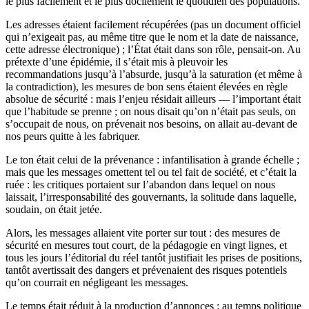
le plus facilement et le plus docilement le quotidien des populations.
Les adresses étaient facilement récupérées (pas un document officiel
qui n’exigeait pas, au même titre que le nom et la date de naissance,
cette adresse électronique) ; l’État était dans son rôle, pensait-on. Au
prétexte d’une épidémie, il s’était mis à pleuvoir les
recommandations jusqu’à l’absurde, jusqu’à la saturation (et même à
la contradiction), les mesures de bon sens étaient élevées en règle
absolue de sécurité : mais l’enjeu résidait ailleurs — l’important était
que l’habitude se prenne ; on nous disait qu’on n’était pas seuls, on
s’occupait de nous, on prévenait nos besoins, on allait au-devant de
nos peurs quitte à les fabriquer.
Le ton était celui de la prévenance : infantilisation à grande échelle ;
mais que les messages omettent tel ou tel fait de société, et c’était la
ruée : les critiques portaient sur l’abandon dans lequel on nous
laissait, l’irresponsabilité des gouvernants, la solitude dans laquelle,
soudain, on était jetée.
Alors, les messages allaient vite porter sur tout : des mesures de
sécurité en mesures tout court, de la pédagogie en vingt lignes, et
tous les jours l’éditorial du réel tantôt justifiait les prises de positions,
tantôt avertissait des dangers et prévenaient des risques potentiels
qu’on courrait en négligeant les messages.
Le temps était réduit à la production d’annonces : au temps politique