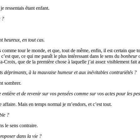
je ressentais étant enfant.
x ?
t heureux, en tout cas.
s
comme tour le monde, et que, tout de même, enfin, il est certain que 
, c’est que, ce qui me paraît le plus intéressant dans le sens du
bonheur
o
Croix, que de la première chose à laquelle j’ai assez visiblement fait a
s déprimants, à la mauvaise humeur et aux inévitables contrariétés ?
nt sombrer.
e entière et de revenir sur vos pensées comme sur vos actes pour les pes
e affaire. Mais en temps normal je m’endors, et c’est tout.
ble ?
s le sens contraire.
proposer dans la vie ?