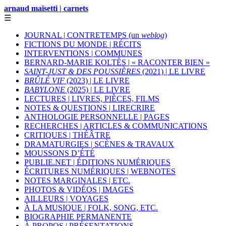
arnaud maïsetti | carnets
☰
JOURNAL | CONTRETEMPS (un
weblog
)
FICTIONS DU MONDE | RÉCITS
INTERVENTIONS | COMMUNES
BERNARD-MARIE KOLTÈS | « RACONTER BIEN »
SAINT-JUST & DES POUSSIÈRES
(2021) | LE LIVRE
BRÛLÉ VIF
(2023) | LE LIVRE
BABYLONE
(2025) | LE LIVRE
LECTURES | LIVRES, PIÈCES, FILMS
NOTES & QUESTIONS | LIRECRIRE
ANTHOLOGIE PERSONNELLE | PAGES
RECHERCHES | ARTICLES & COMMUNICATIONS
CRITIQUES | THÉÂTRE
DRAMATURGIES | SCÈNES & TRAVAUX
MOUSSONS D’ÉTÉ
PUBLIE.NET | ÉDITIONS NUMÉRIQUES
ÉCRITURES NUMÉRIQUES | WEBNOTES
NOTES MARGINALES | ETC.
PHOTOS & VIDÉOS | IMAGES
AILLEURS | VOYAGES
À LA MUSIQUE | FOLK, SONG, ETC.
BIOGRAPHIE PERMANENTE
À PROPOS | PRÉSENTATIONS