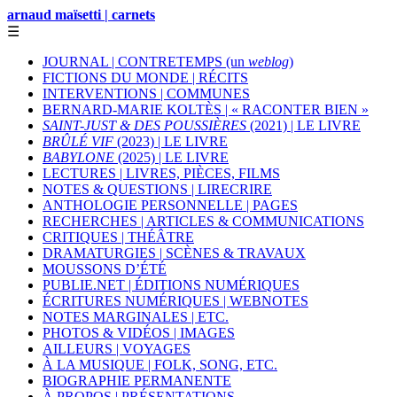
arnaud maïsetti | carnets
☰
JOURNAL | CONTRETEMPS (un
weblog
)
FICTIONS DU MONDE | RÉCITS
INTERVENTIONS | COMMUNES
BERNARD-MARIE KOLTÈS | « RACONTER BIEN »
SAINT-JUST & DES POUSSIÈRES
(2021) | LE LIVRE
BRÛLÉ VIF
(2023) | LE LIVRE
BABYLONE
(2025) | LE LIVRE
LECTURES | LIVRES, PIÈCES, FILMS
NOTES & QUESTIONS | LIRECRIRE
ANTHOLOGIE PERSONNELLE | PAGES
RECHERCHES | ARTICLES & COMMUNICATIONS
CRITIQUES | THÉÂTRE
DRAMATURGIES | SCÈNES & TRAVAUX
MOUSSONS D’ÉTÉ
PUBLIE.NET | ÉDITIONS NUMÉRIQUES
ÉCRITURES NUMÉRIQUES | WEBNOTES
NOTES MARGINALES | ETC.
PHOTOS & VIDÉOS | IMAGES
AILLEURS | VOYAGES
À LA MUSIQUE | FOLK, SONG, ETC.
BIOGRAPHIE PERMANENTE
À PROPOS | PRÉSENTATIONS