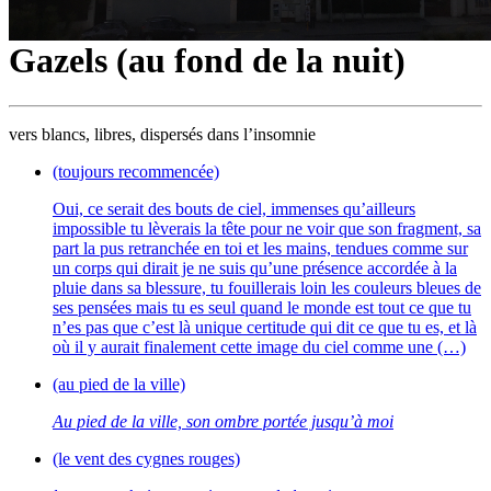
Gazels (au fond de la nuit)
vers blancs, libres, dispersés dans l’insomnie
(toujours recommencée)
Oui, ce serait des bouts de ciel, immenses qu’ailleurs
impossible tu lèverais la tête pour ne voir que son fragment, sa
part la pus retranchée en toi et les mains, tendues comme sur
un corps qui dirait je ne suis qu’une présence accordée à la
pluie dans sa blessure, tu fouillerais loin les couleurs bleues de
ses pensées mais tu es seul quand le monde est tout ce que tu
n’es pas que c’est là unique certitude qui dit ce que tu es, et là
où il y aurait finalement cette image du ciel comme une (…)
(au pied de la ville)
Au pied de la ville, son ombre portée jusqu’à moi
(le vent des cygnes rouges)