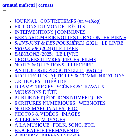
arnaud maïsetti | carnets
☰
JOURNAL | CONTRETEMPS (un
weblog
)
FICTIONS DU MONDE | RÉCITS
INTERVENTIONS | COMMUNES
BERNARD-MARIE KOLTÈS | « RACONTER BIEN »
SAINT-JUST & DES POUSSIÈRES
(2021) | LE LIVRE
BRÛLÉ VIF
(2023) | LE LIVRE
BABYLONE
(2025) | LE LIVRE
LECTURES | LIVRES, PIÈCES, FILMS
NOTES & QUESTIONS | LIRECRIRE
ANTHOLOGIE PERSONNELLE | PAGES
RECHERCHES | ARTICLES & COMMUNICATIONS
CRITIQUES | THÉÂTRE
DRAMATURGIES | SCÈNES & TRAVAUX
MOUSSONS D’ÉTÉ
PUBLIE.NET | ÉDITIONS NUMÉRIQUES
ÉCRITURES NUMÉRIQUES | WEBNOTES
NOTES MARGINALES | ETC.
PHOTOS & VIDÉOS | IMAGES
AILLEURS | VOYAGES
À LA MUSIQUE | FOLK, SONG, ETC.
BIOGRAPHIE PERMANENTE
À PROPOS | PRÉSENTATIONS