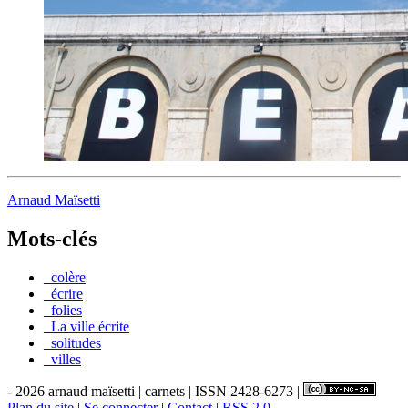
Arnaud Maïsetti
Mots-clés
_colère
_écrire
_folies
_La ville écrite
_solitudes
_villes
- 2026 arnaud maïsetti | carnets | ISSN 2428-6273 |
Plan du site
|
Se connecter
|
Contact
|
RSS 2.0