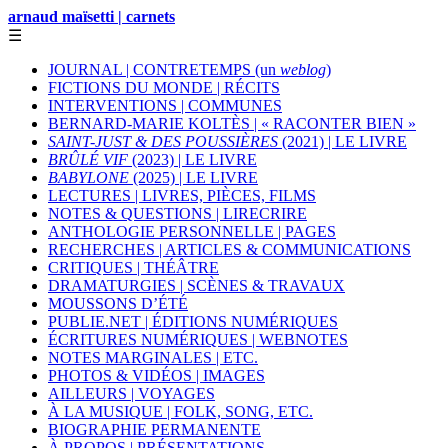
arnaud maïsetti | carnets
☰
JOURNAL | CONTRETEMPS (un
weblog
)
FICTIONS DU MONDE | RÉCITS
INTERVENTIONS | COMMUNES
BERNARD-MARIE KOLTÈS | « RACONTER BIEN »
SAINT-JUST & DES POUSSIÈRES
(2021) | LE LIVRE
BRÛLÉ VIF
(2023) | LE LIVRE
BABYLONE
(2025) | LE LIVRE
LECTURES | LIVRES, PIÈCES, FILMS
NOTES & QUESTIONS | LIRECRIRE
ANTHOLOGIE PERSONNELLE | PAGES
RECHERCHES | ARTICLES & COMMUNICATIONS
CRITIQUES | THÉÂTRE
DRAMATURGIES | SCÈNES & TRAVAUX
MOUSSONS D’ÉTÉ
PUBLIE.NET | ÉDITIONS NUMÉRIQUES
ÉCRITURES NUMÉRIQUES | WEBNOTES
NOTES MARGINALES | ETC.
PHOTOS & VIDÉOS | IMAGES
AILLEURS | VOYAGES
À LA MUSIQUE | FOLK, SONG, ETC.
BIOGRAPHIE PERMANENTE
À PROPOS | PRÉSENTATIONS