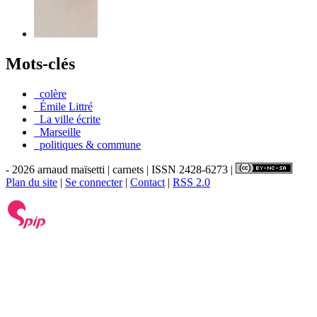
Mots-clés
_colère
_Émile Littré
_La ville écrite
_Marseille
_politiques & commune
- 2026 arnaud maïsetti | carnets | ISSN 2428-6273 |
Plan du site
|
Se connecter
|
Contact
|
RSS 2.0