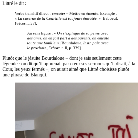
Littré le dit :
Verbe transitif direct :
émeuter
– Mettre en émeute. Exemple :
«
La caserne de la Courtille est toujours émeutée.
» [Baboeuf,
Pièces
, I, 37].
Au sens figuré : «
On s’explique de sa peine avec
des amis, on en fait part à des parents, on émeute
toute une famille.
» [Bourdaloue,
Instr. paix avec
le prochain, Exhort
. t. II, p. 339]
Plutôt que le jésuite Bourdaloue – dont je sais seulement cette
légende : on dit qu’il apprenait par cœur ses sermons qu’il disait, à la
Cour, les yeux fermés –, on aurait aimé que Littré choisisse plutôt
une phrase de Blanqui.