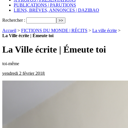
PUBLICATIONS | PARUTIONS
LIENS, BRÈVES, ANNONCES | DAZIBAO
Rechercher :
Accueil
>
FICTIONS DU MONDE | RÉCITS
>
La ville écrite
>
La Ville écrite | Émeute toi
La Ville écrite | Émeute toi
toi-même
vendredi 2 février 2018