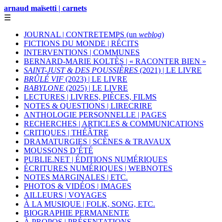
arnaud maïsetti | carnets
☰
JOURNAL | CONTRETEMPS (un
weblog
)
FICTIONS DU MONDE | RÉCITS
INTERVENTIONS | COMMUNES
BERNARD-MARIE KOLTÈS | « RACONTER BIEN »
SAINT-JUST & DES POUSSIÈRES
(2021) | LE LIVRE
BRÛLÉ VIF
(2023) | LE LIVRE
BABYLONE
(2025) | LE LIVRE
LECTURES | LIVRES, PIÈCES, FILMS
NOTES & QUESTIONS | LIRECRIRE
ANTHOLOGIE PERSONNELLE | PAGES
RECHERCHES | ARTICLES & COMMUNICATIONS
CRITIQUES | THÉÂTRE
DRAMATURGIES | SCÈNES & TRAVAUX
MOUSSONS D’ÉTÉ
PUBLIE.NET | ÉDITIONS NUMÉRIQUES
ÉCRITURES NUMÉRIQUES | WEBNOTES
NOTES MARGINALES | ETC.
PHOTOS & VIDÉOS | IMAGES
AILLEURS | VOYAGES
À LA MUSIQUE | FOLK, SONG, ETC.
BIOGRAPHIE PERMANENTE
À PROPOS | PRÉSENTATIONS