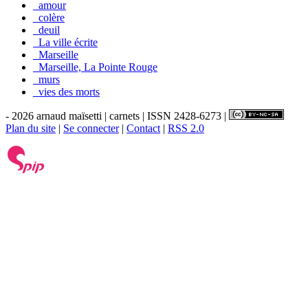
_amour
_colère
_deuil
_La ville écrite
_Marseille
_Marseille, La Pointe Rouge
_murs
_vies des morts
- 2026 arnaud maïsetti | carnets | ISSN 2428-6273 |
Plan du site
|
Se connecter
|
Contact
|
RSS 2.0