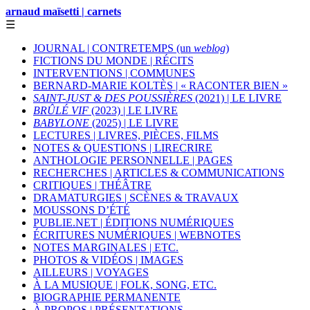
arnaud maïsetti | carnets
☰
JOURNAL | CONTRETEMPS (un
weblog
)
FICTIONS DU MONDE | RÉCITS
INTERVENTIONS | COMMUNES
BERNARD-MARIE KOLTÈS | « RACONTER BIEN »
SAINT-JUST & DES POUSSIÈRES
(2021) | LE LIVRE
BRÛLÉ VIF
(2023) | LE LIVRE
BABYLONE
(2025) | LE LIVRE
LECTURES | LIVRES, PIÈCES, FILMS
NOTES & QUESTIONS | LIRECRIRE
ANTHOLOGIE PERSONNELLE | PAGES
RECHERCHES | ARTICLES & COMMUNICATIONS
CRITIQUES | THÉÂTRE
DRAMATURGIES | SCÈNES & TRAVAUX
MOUSSONS D’ÉTÉ
PUBLIE.NET | ÉDITIONS NUMÉRIQUES
ÉCRITURES NUMÉRIQUES | WEBNOTES
NOTES MARGINALES | ETC.
PHOTOS & VIDÉOS | IMAGES
AILLEURS | VOYAGES
À LA MUSIQUE | FOLK, SONG, ETC.
BIOGRAPHIE PERMANENTE
À PROPOS | PRÉSENTATIONS