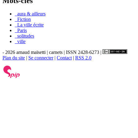
Mots-clés
_aura & ailleurs
_Fiction
_La ville écrite
_Paris
_solitudes
_ville
- 2026 arnaud maïsetti | carnets | ISSN 2428-6273 |
Plan du site
|
Se connecter
|
Contact
|
RSS 2.0