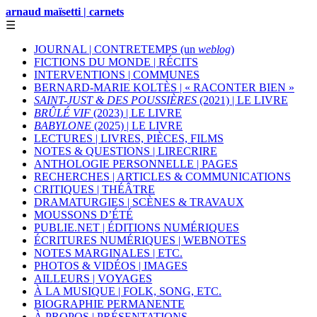
arnaud maïsetti | carnets
☰
JOURNAL | CONTRETEMPS (un
weblog
)
FICTIONS DU MONDE | RÉCITS
INTERVENTIONS | COMMUNES
BERNARD-MARIE KOLTÈS | « RACONTER BIEN »
SAINT-JUST & DES POUSSIÈRES
(2021) | LE LIVRE
BRÛLÉ VIF
(2023) | LE LIVRE
BABYLONE
(2025) | LE LIVRE
LECTURES | LIVRES, PIÈCES, FILMS
NOTES & QUESTIONS | LIRECRIRE
ANTHOLOGIE PERSONNELLE | PAGES
RECHERCHES | ARTICLES & COMMUNICATIONS
CRITIQUES | THÉÂTRE
DRAMATURGIES | SCÈNES & TRAVAUX
MOUSSONS D’ÉTÉ
PUBLIE.NET | ÉDITIONS NUMÉRIQUES
ÉCRITURES NUMÉRIQUES | WEBNOTES
NOTES MARGINALES | ETC.
PHOTOS & VIDÉOS | IMAGES
AILLEURS | VOYAGES
À LA MUSIQUE | FOLK, SONG, ETC.
BIOGRAPHIE PERMANENTE
À PROPOS | PRÉSENTATIONS