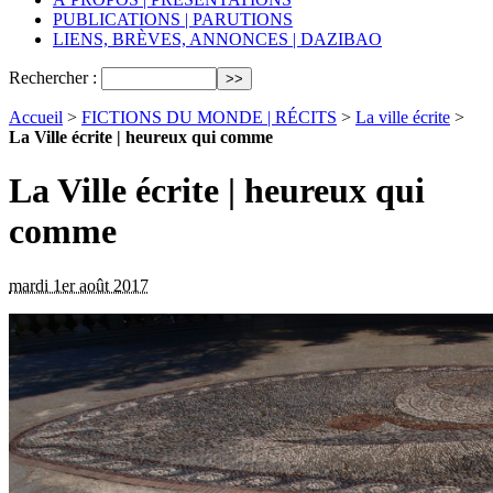
PUBLICATIONS | PARUTIONS
LIENS, BRÈVES, ANNONCES | DAZIBAO
Rechercher :
Accueil
>
FICTIONS DU MONDE | RÉCITS
>
La ville écrite
>
La Ville écrite | heureux qui comme
La Ville écrite | heureux qui
comme
mardi 1er août 2017