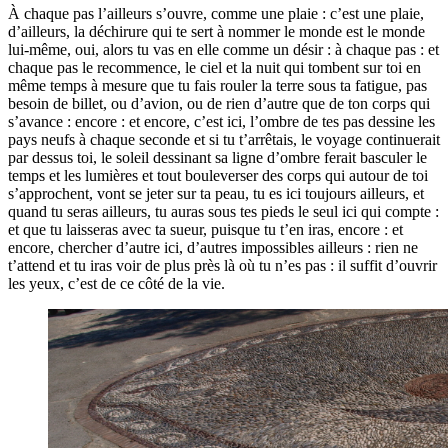
À chaque pas l’ailleurs s’ouvre, comme une plaie : c’est une plaie,
d’ailleurs, la déchirure qui te sert à nommer le monde est le monde
lui-même, oui, alors tu vas en elle comme un désir : à chaque pas : et
chaque pas le recommence, le ciel et la nuit qui tombent sur toi en
même temps à mesure que tu fais rouler la terre sous ta fatigue, pas
besoin de billet, ou d’avion, ou de rien d’autre que de ton corps qui
s’avance : encore : et encore, c’est ici, l’ombre de tes pas dessine les
pays neufs à chaque seconde et si tu t’arrêtais, le voyage continuerait
par dessus toi, le soleil dessinant sa ligne d’ombre ferait basculer le
temps et les lumières et tout bouleverser des corps qui autour de toi
s’approchent, vont se jeter sur ta peau, tu es ici toujours ailleurs, et
quand tu seras ailleurs, tu auras sous tes pieds le seul ici qui compte :
et que tu laisseras avec ta sueur, puisque tu t’en iras, encore : et
encore, chercher d’autre ici, d’autres impossibles ailleurs : rien ne
t’attend et tu iras voir de plus près là où tu n’es pas : il suffit d’ouvrir
les yeux, c’est de ce côté de la vie.