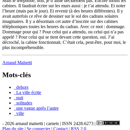
Mais le téléphone, non, je n’aime décidément pas. Encore moins les
cabines. Il faudrait écrire sur les murs aussi : je t’ai attendu. Et noter
l’heure (mais pas le jour). Et revenir (à des heures différentes). Il y
avait autrefois ce rêve de dessiner sur le sol des cadrans solaires
imaginaires. Il y a désormais cet autre d’inscrire sur des cabines
téléphoniques toutes les heures du cadran. Avec ce mot : dommage.
Dommage pour qui ? Pour celui qui a attendu, ou celui qui n’a pas
appelé ? Pour celui qui se tient devant cette question, oui. J’ai
décroché, la cabine fonctionnait. C’était cela, peut-être, pour moi, le
plus incompréhensible.
Arnaud Maïsetti
Mots-clés
_dehors
_La ville écrite
_nuit
_solitudes
_une vague après l’autre
_ville
- 2026 arnaud maïsetti | carnets | ISSN 2428-6273 |
Plan du site
|
Se connecter
|
Contact
|
RSS 2.0