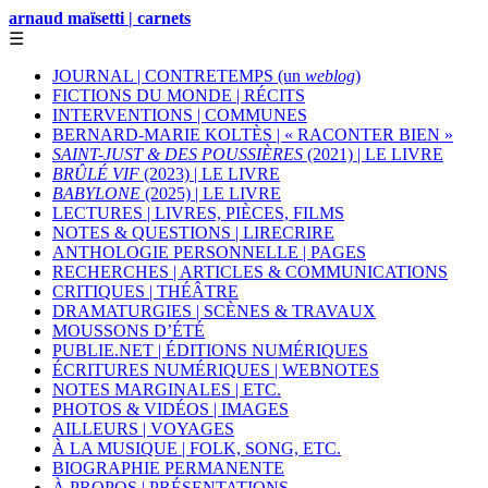
arnaud maïsetti | carnets
☰
JOURNAL | CONTRETEMPS (un
weblog
)
FICTIONS DU MONDE | RÉCITS
INTERVENTIONS | COMMUNES
BERNARD-MARIE KOLTÈS | « RACONTER BIEN »
SAINT-JUST & DES POUSSIÈRES
(2021) | LE LIVRE
BRÛLÉ VIF
(2023) | LE LIVRE
BABYLONE
(2025) | LE LIVRE
LECTURES | LIVRES, PIÈCES, FILMS
NOTES & QUESTIONS | LIRECRIRE
ANTHOLOGIE PERSONNELLE | PAGES
RECHERCHES | ARTICLES & COMMUNICATIONS
CRITIQUES | THÉÂTRE
DRAMATURGIES | SCÈNES & TRAVAUX
MOUSSONS D’ÉTÉ
PUBLIE.NET | ÉDITIONS NUMÉRIQUES
ÉCRITURES NUMÉRIQUES | WEBNOTES
NOTES MARGINALES | ETC.
PHOTOS & VIDÉOS | IMAGES
AILLEURS | VOYAGES
À LA MUSIQUE | FOLK, SONG, ETC.
BIOGRAPHIE PERMANENTE
À PROPOS | PRÉSENTATIONS